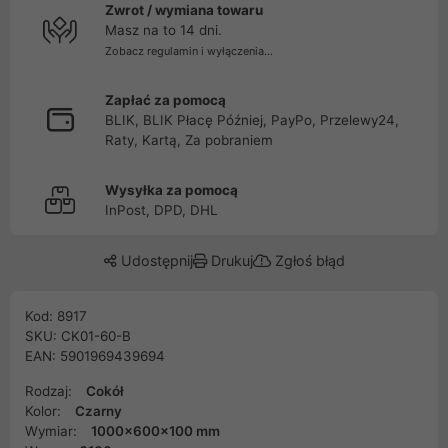
Zwrot / wymiana towaru
Masz na to 14 dni.
Zobacz regulamin i wyłączenia...
Zapłać za pomocą
BLIK, BLIK Płacę Później, PayPo, Przelewy24,
Raty, Kartą, Za pobraniem
Wysyłka za pomocą
InPost, DPD, DHL
Udostępnij
Drukuj
Zgłoś błąd
Kod: 8917
SKU: CK01-60-B
EAN: 5901969439694
Rodzaj:
Cokół
Kolor:
Czarny
Wymiar:
1000x600x100 mm