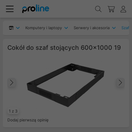
Komputery i laptopy
Serwery i akcesoria
Szafy
Cokół do szaf stojących 600x1000 19
Poprzedni
Na
1 z 3
Dodaj pierwszą opinię