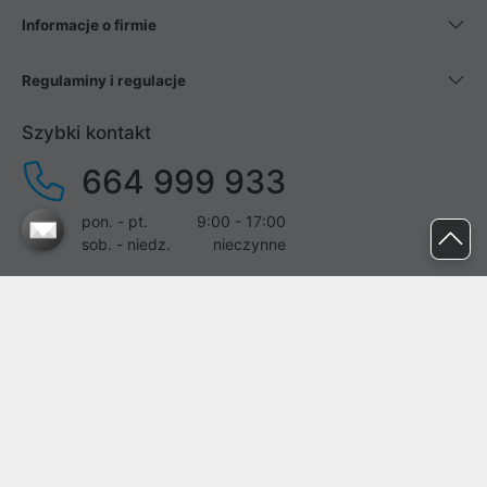
Informacje o firmie
Regulaminy i regulacje
Szybki kontakt
664 999 933
pon. - pt.
9:00 - 17:00
sob. - niedz.
nieczynne
pomoc@proline.pl
Dołącz do nas
Zgłoś błąd na stronie
Proline SA z siedzibą w Mirkowie (55-095), przy ul. Brzozowej 5,