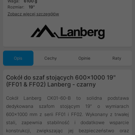
Waga:
6100 g
Rozmiar:
19"
Zobacz więcej szczegółów
Opis
Cechy
Opinie
Raty
Cokół do szaf stojących 600x1000 19"
(FF01 & FF02) Lanberg - czarny
Cokół Lanberg CK01-60-B to solidna podstawa
dedykowana szafom stojącym 19" o wymiarach
600x1000 mm z serii FF01 i FF02. Wykonany z trwałej
stali, zapewnia stabilność i dodatkowe wsparcie
konstrukcji, zwiększając jej bezpieczeństwo oraz