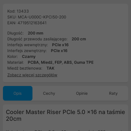
Kod: 13433
SKU: MCA-U000C-KPCI50-200
EAN: 4719512163641
Długość:
200 mm
Długość przewodu zasilającego:
200 cm
Interfejs wewnętrzny:
PCIe x16
Interfejs zewnętrzny:
PCIe x16
Kolor:
Czarny
Materiał:
PCBA, Miedź, FEP, ABS, Guma TPE
Miedź beztlenowa:
TAK
Zobacz więcej szczegółów
Opis
Cechy
Opinie
Raty
Cooler Master Riser PCIe 5.0 x16 na taśmie
20cm