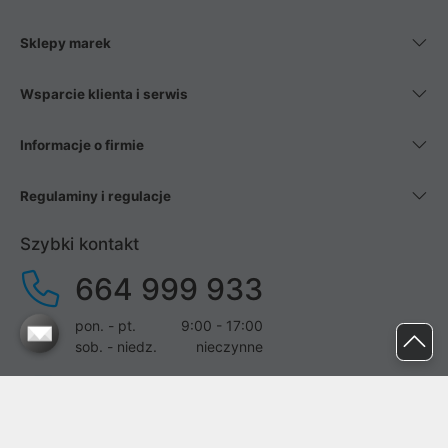
Sklepy marek
Wsparcie klienta i serwis
Informacje o firmie
Regulaminy i regulacje
Szybki kontakt
664 999 933
pon. - pt.
9:00 - 17:00
sob. - niedz.
nieczynne
pomoc@proline.pl
Dołącz do nas