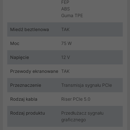
FEP
ABS
Guma TPE
Miedź beztlenowa
TAK
Moc
75 W
Napięcie
12 V
Przewody ekranowane
TAK
Przeznaczenie
Transmisja sygnału PCIe
Rodzaj kabla
Riser PCIe 5.0
Rodzaj produktu
Przedłużacz sygnału
graficznego