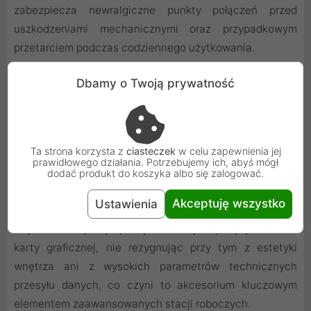
zabezpiecza newralgiczne punkty połączeń przed
uszkodzeniami mechanicznymi oraz przypadkowym
przetarciem podczas codziennego użytkowania.
Dbamy o Twoją prywatność
Elastyczność dla kreatywnych konfiguracji
Projektowanie unikalnych zestawów PC wymaga
komponentów, które nie ograniczają wyobraźni
Ta strona korzysta z
ciasteczek
w celu zapewnienia jej
inżyniera. Dzięki zastosowaniu wysokiej klasy osłon TPE,
prawidłowego działania. Potrzebujemy ich, abyś mógł
kabel charakteryzuje się wyjątkową giętkością, co
dodać produkt do koszyka albo się zalogować.
pozwala na precyzyjne poprowadzenie przewodów
Akceptuję wszystko
Ustawienia
nawet w najbardziej kompaktowych obudowach.
Użytkownik zyskuje pełną swobodę w pozycjonowaniu
karty graficznej, nie rezygnując przy tym z estetyki
wnętrza ani z wysokich parametrów technicznych
przesyłu danych, co czyni to akcesorium kluczowym
elementem zaawansowanych stacji roboczych.