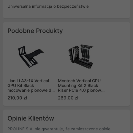
Uniwersalna informacja o bezpieczeństwie
Podobne Produkty
Lian Li A3-1X Vertical
Montech Vertical GPU
GPU Kit Black
Mounting Kit 2 Black
mocowanie pionowe dla
Riser PCIe 4.0 pionowe
serii DAN Cases A3
mocowanie karty
210,00 zł
269,00 zł
graficznej
Opinie Klientów
PROLINE S.A. nie gwarantuje, że zamieszczone opinie