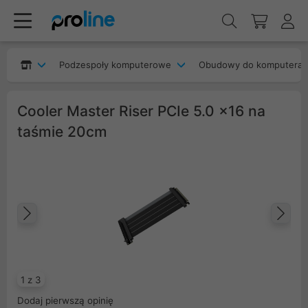
Podzespoły komputerowe
Obudowy do komputera
Cooler Master Riser PCIe 5.0 x16 na
taśmie 20cm
Poprzedni
Na
1 z 3
Dodaj pierwszą opinię