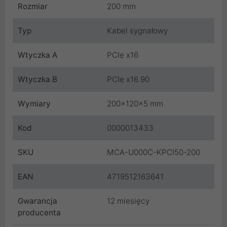
Rozmiar
200 mm
Typ
Kabel sygnałowy
Wtyczka A
PCIe x16
Wtyczka B
PCIe x16 90
Wymiary
200x120x5 mm
Kod
0000013433
SKU
MCA-U000C-KPCI50-200
EAN
4719512163641
Gwarancja
12 miesięcy
producenta