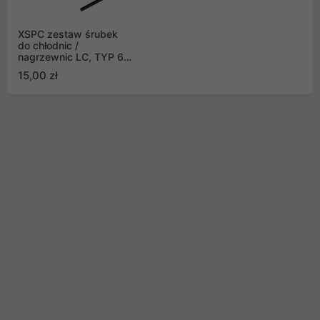
XSPC zestaw śrubek
do chłodnic /
nagrzewnic LC, TYP 6-
32 30mm (16szt)
15,00 zł