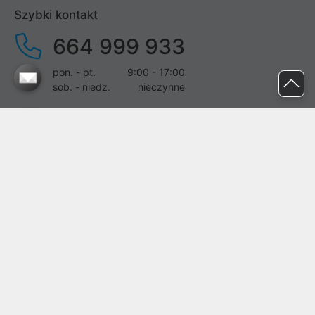
Szybki kontakt
664 999 933
pon. - pt.
9:00 - 17:00
sob. - niedz.
nieczynne
pomoc@proline.pl
Dołącz do nas
Zgłoś błąd na stronie
Proline SA z siedzibą w Mirkowie (55-095), przy ul. Brzozowej 5,
wpisana do rejestru przedsiębiorców Krajowego Rejestru Sądowego
przez Sąd Rejonowy dla Wrocławia-Fabrycznej we Wrocławiu, VI
Wydział Gospodarczy Krajowego Rejestru Sądowego pod nr KRS:
0000282071, NIP: 8951898022, REGON: 020482041, BDO:
000437899. Kapitał zakładowy Spółki wynosi 500000,00 zł i został
on opłacony w całości.