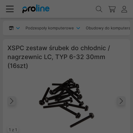
Podzespoły komputerowe
Obudowy do komputera
XSPC zestaw śrubek do chłodnic /
nagrzewnic LC, TYP 6-32 30mm
(16szt)
Poprzedni
Na
1 z 1