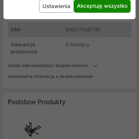
Akceptuję wszystko
Ustawienia
SKU
WAZU-777
EAN
5060175587787
Gwarancja
6 miesięcy
producenta
Osoba odpowiedzialna i bezpieczeństwo
Uniwersalna informacja o bezpieczeństwie
Podobne Produkty