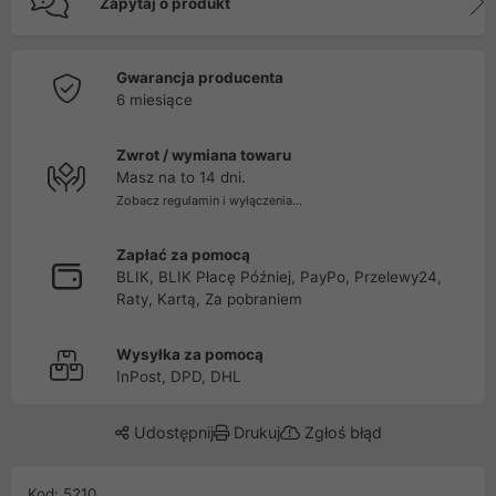
Zapytaj o produkt
Gwarancja producenta
6 miesiące
Zwrot / wymiana towaru
Masz na to 14 dni.
Zobacz regulamin i wyłączenia...
Zapłać za pomocą
BLIK, BLIK Płacę Później, PayPo, Przelewy24,
Raty, Kartą, Za pobraniem
Wysyłka za pomocą
InPost, DPD, DHL
Udostępnij
Drukuj
Zgłoś błąd
Kod: 5210