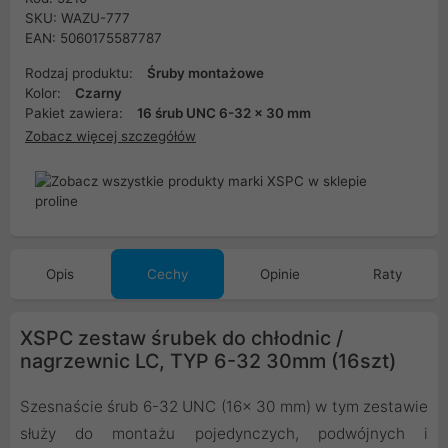
SKU: WAZU-777
EAN: 5060175587787
Rodzaj produktu:
Śruby montażowe
Kolor:
Czarny
Pakiet zawiera:
16 śrub UNC 6-32 x 30 mm
Zobacz więcej szczegółów
Opis
Cechy
Opinie
Raty
XSPC zestaw śrubek do chłodnic /
nagrzewnic LC, TYP 6-32 30mm (16szt)
Szesnaście śrub 6-32 UNC (16x 30 mm) w tym zestawie
służy do montażu pojedynczych, podwójnych i