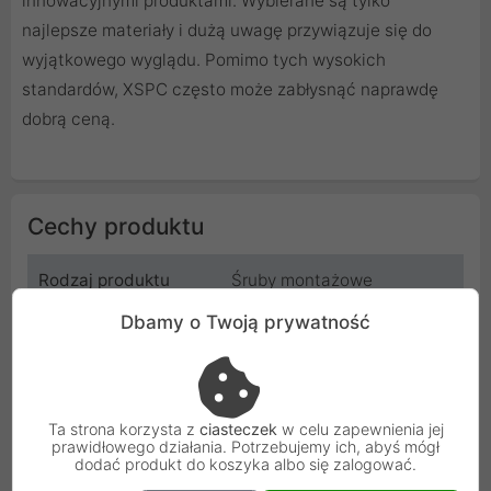
innowacyjnymi produktami. Wybierane są tylko
najlepsze materiały i dużą uwagę przywiązuje się do
wyjątkowego wyglądu. Pomimo tych wysokich
standardów, XSPC często może zabłysnąć naprawdę
dobrą ceną.
Cechy produktu
Rodzaj produktu
Śruby montażowe
Dbamy o Twoją prywatność
Kolor
Czarny
Pakiet zawiera
16 śrub UNC 6-32 x 30 mm
Ta strona korzysta z
ciasteczek
w celu zapewnienia jej
Producent
XSPC
prawidłowego działania. Potrzebujemy ich, abyś mógł
dodać produkt do koszyka albo się zalogować.
Kod
0000005210