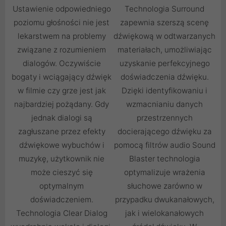
Ustawienie odpowiedniego
Technologia Surround
poziomu głośności nie jest
zapewnia szerszą scenę
lekarstwem na problemy
dźwiękową w odtwarzanych
związane z rozumieniem
materiałach, umożliwiając
dialogów. Oczywiście
uzyskanie perfekcyjnego
bogaty i wciągający dźwięk
doświadczenia dźwięku.
w filmie czy grze jest jak
Dzięki identyfikowaniu i
najbardziej pożądany. Gdy
wzmacnianiu danych
jednak dialogi są
przestrzennych
zagłuszane przez efekty
docierającego dźwięku za
dźwiękowe wybuchów i
pomocą filtrów audio Sound
muzykę, użytkownik nie
Blaster technologia
może cieszyć się
optymalizuje wrażenia
optymalnym
słuchowe zarówno w
doświadczeniem.
przypadku dwukanałowych,
Technologia Clear Dialog
jak i wielokanałowych