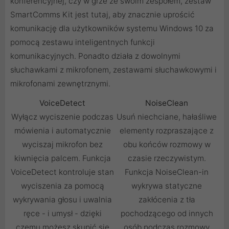
konferencyjnej, czy w grze ze swoim zespołem, zestaw
SmartComms Kit jest tutaj, aby znacznie uprościć
komunikację dla użytkowników systemu Windows 10 za
pomocą zestawu inteligentnych funkcji
komunikacyjnych. Ponadto działa z dowolnymi
słuchawkami z mikrofonem, zestawami słuchawkowymi i
mikrofonami zewnętrznymi.
VoiceDetect
NoiseClean
Wyłącz wyciszenie podczas
Usuń niechciane, hałaśliwe
mówienia i automatycznie
elementy rozpraszające z
wyciszaj mikrofon bez
obu końców rozmowy w
kiwnięcia palcem. Funkcja
czasie rzeczywistym.
VoiceDetect kontroluje stan
Funkcja NoiseClean-in
wyciszenia za pomocą
wykrywa statyczne
wykrywania głosu i uwalnia
zakłócenia z tła
ręce - i umysł - dzięki
pochodzącego od innych
czemu możesz skupić się
osób podczas rozmowy