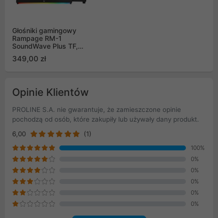
Głośniki gamingowy
Rampage RM-1
SoundWave Plus TF,
BT+USB+AUX, 64W
349,00 zł
soundbar
Opinie Klientów
PROLINE S.A. nie gwarantuje, że zamieszczone opinie
pochodzą od osób, które zakupiły lub używały dany produkt.
6,00
(1)
100%
0%
0%
0%
0%
0%