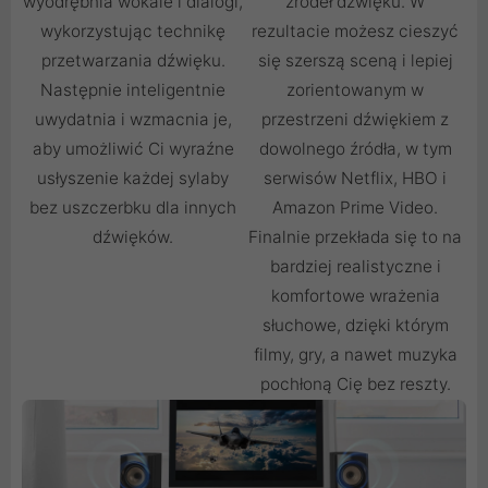
wyodrębnia wokale i dialogi,
źródeł dźwięku. W
wykorzystując technikę
rezultacie możesz cieszyć
przetwarzania dźwięku.
się szerszą sceną i lepiej
Następnie inteligentnie
zorientowanym w
uwydatnia i wzmacnia je,
przestrzeni dźwiękiem z
aby umożliwić Ci wyraźne
dowolnego źródła, w tym
usłyszenie każdej sylaby
serwisów Netflix, HBO i
bez uszczerbku dla innych
Amazon Prime Video.
dźwięków.
Finalnie przekłada się to na
bardziej realistyczne i
komfortowe wrażenia
słuchowe, dzięki którym
filmy, gry, a nawet muzyka
pochłoną Cię bez reszty.