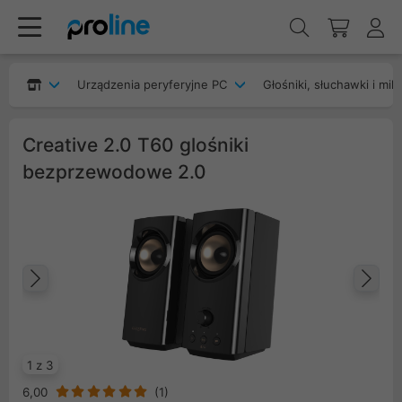
Urządzenia peryferyjne PC
Głośniki, słuchawki i mik
Creative 2.0 T60 glośniki
bezprzewodowe 2.0
Poprzedni
Na
1 z 3
6,00
(
1
)