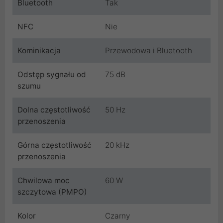
Bluetooth
Tak
NFC
Nie
Kominikacja
Przewodowa i Bluetooth
Odstęp sygnału od
75 dB
szumu
Dolna częstotliwość
50 Hz
przenoszenia
Górna częstotliwość
20 kHz
przenoszenia
Chwilowa moc
60 W
szczytowa (PMPO)
Kolor
Czarny