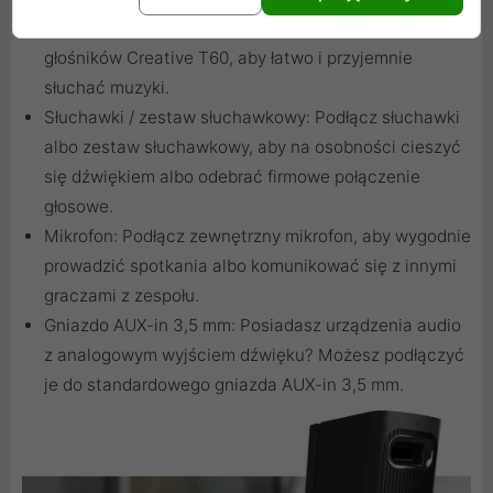
bezprzewodowo dźwięk z urządzeń mobilnych do
głośników Creative T60, aby łatwo i przyjemnie
słuchać muzyki.
Słuchawki / zestaw słuchawkowy: Podłącz słuchawki
albo zestaw słuchawkowy, aby na osobności cieszyć
się dźwiękiem albo odebrać firmowe połączenie
głosowe.
Mikrofon: Podłącz zewnętrzny mikrofon, aby wygodnie
prowadzić spotkania albo komunikować się z innymi
graczami z zespołu.
Gniazdo AUX-in 3,5 mm: Posiadasz urządzenia audio
z analogowym wyjściem dźwięku? Możesz podłączyć
je do standardowego gniazda AUX-in 3,5 mm.