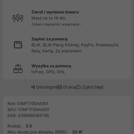
Zwrot / wymiana towaru
Masz na to 14 dni.
Zobacz regulamin i wyłączenia...
Zapłać za pomocą
BLIK, BLIK Płacę Później, PayPo, Przelewy24,
Raty, Kartą, Za pobraniem
Wysyłka za pomocą
InPost, DPD, DHL
Udostępnij
Drukuj
Zgłoś błąd
Kod: 51MF1705AA001
SKU: 51MF1705AA001
EAN: 5390660194795
Rodzaj:
2.0
Moc skuteczna dźwięku (RMS):
30 W