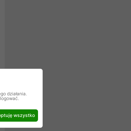
go działania.
alogować.
ptuję wszystko