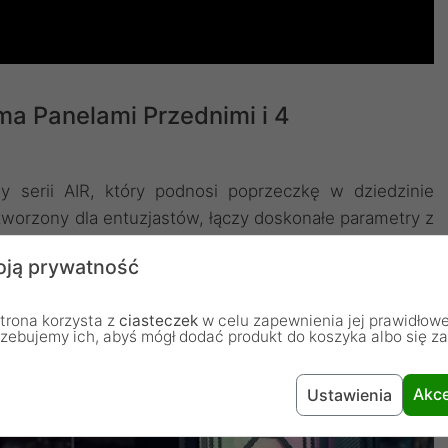
ma Panelami Przednimi i 4
y serii AIR, który podnosi poprzeczkę w dziedzinie
tworzony dla entuzjastów, łączy doskonałe parametry z
ją prywatność
trona korzysta z
ciasteczek
w celu zapewnienia jej prawidłowe
rzebujemy ich, abyś mógł dodać produkt do koszyka albo się z
Akce
Ustawienia