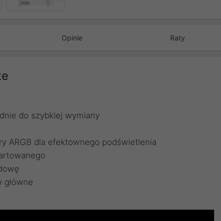
Opinie
Raty
te
dnie do szybkiej wymiany
ry ARGB dla efektownego podświetlenia
hartowanego
udowę
ty główne