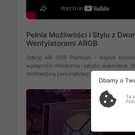
Pełnia Możliwości i Stylu z Dwo
Wentylatorami ARGB
Odkryj AIR 1000 Premium - klejnot koronn
wydajności chłodzenia i jakości wykonania. S
możliwością personalizacji wyglądu.
Dbamy o Two
Ta s
Pot