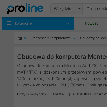
Produkty
Kategorie
Nowości
Producenci
Podzespoły komputerowe
Obudowy do kom
Kategorie
Obudowa do komputera Montec
Obudowa do komputera Montech Air 1000 Prem
mATX/ITX) z doskonałym przepływem powietr
140mm przód, 1x 120mm tył) zapewniają świet
i wysokie chłodzenia CPU (170mm). Obsługa ra
Dodaj pierwszą opinię
Kod: 9375
SKU: Air 1000 Premium W