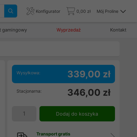
Konfigurator
0,00 zł
Mój Proline
t gamingowy
Wyprzedaż
Kontakt
339,00 zł
Wysyłkowa:
ż
346,00 zł
Stacjonarna:
x
)
Dodaj do koszyka
Transport gratis