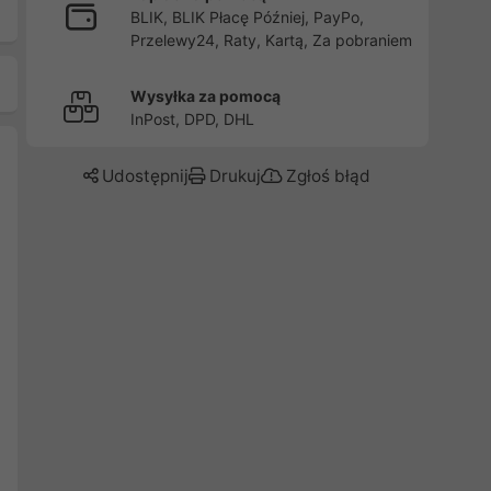
BLIK, BLIK Płacę Później, PayPo,
Przelewy24, Raty, Kartą, Za pobraniem
Wysyłka za pomocą
InPost, DPD, DHL
Udostępnij
Drukuj
Zgłoś błąd