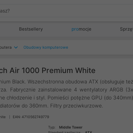
Bestsellery
pro
mocje
Sprzę
putera
Obudowy komputerowe
h Air 1000 Premium White
ium Black. Wszechstronna obudowa ATX (obsługuje te
za. Fabrycznie zainstalowane 4 wentylatory ARGB (3
ne chłodzenie i styl. Pomieści potężne GPU (do 340mm
diatorów do 360mm. Filtry przeciwkurzowe.
hite
EAN: 4710562749779
Typ:
Middle Tower
Standard zasilacza:
ATX