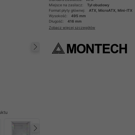
Miejsce na zasilacz:
Tył obudowy
Format płyty głównej:
ATX, MicroATX, Mini-ITX
Wysokość:
495 mm
Długość:
416 mm
Zobacz więcej szczegółów
Następny
uktu
Następny