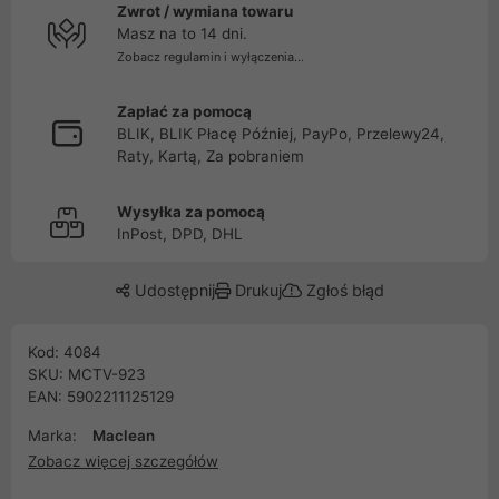
Zwrot / wymiana towaru
Masz na to 14 dni.
Zobacz regulamin i wyłączenia...
Zapłać za pomocą
BLIK, BLIK Płacę Później, PayPo, Przelewy24,
Raty, Kartą, Za pobraniem
Wysyłka za pomocą
InPost, DPD, DHL
Udostępnij
Drukuj
Zgłoś błąd
Kod: 4084
SKU: MCTV-923
EAN: 5902211125129
Marka:
Maclean
Zobacz więcej szczegółów