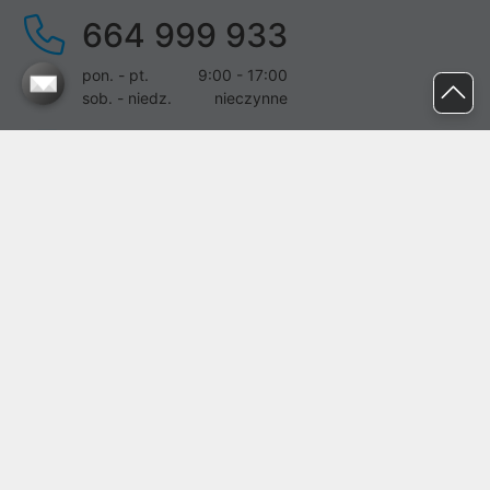
664 999 933
pon. - pt.
9:00 - 17:00
sob. - niedz.
nieczynne
pomoc@proline.pl
Dołącz do nas
Zgłoś błąd na stronie
Proline SA z siedzibą w Mirkowie (55-095), przy ul. Brzozowej 5,
wpisana do rejestru przedsiębiorców Krajowego Rejestru Sądowego
przez Sąd Rejonowy dla Wrocławia-Fabrycznej we Wrocławiu, VI
Wydział Gospodarczy Krajowego Rejestru Sądowego pod nr KRS:
0000282071, NIP: 8951898022, REGON: 020482041, BDO:
000437899. Kapitał zakładowy Spółki wynosi 500000,00 zł i został
on opłacony w całości.
© proline 1996 - 2026. Wszelkie prawa zastrzeżone.