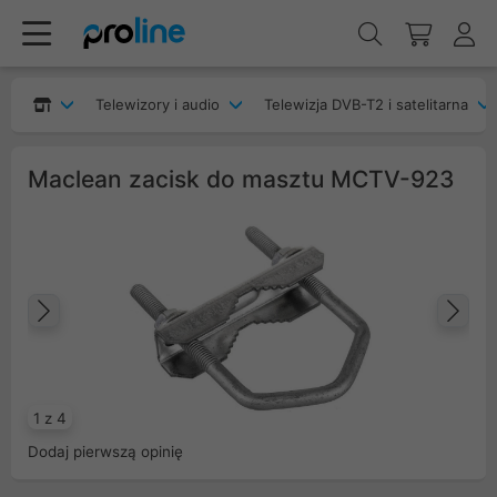
Telewizory i audio
Telewizja DVB-T2 i satelitarna
Maclean zacisk do masztu MCTV-923
Poprzedni
Na
1 z 4
Dodaj pierwszą opinię