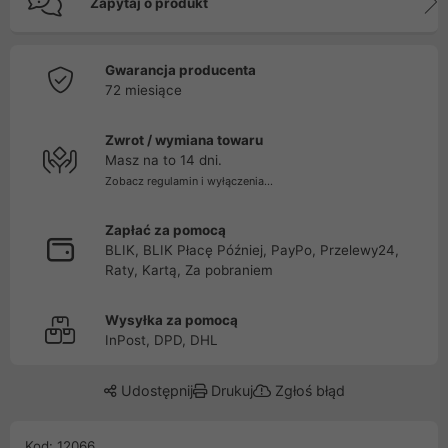
Zapytaj o produkt
Gwarancja producenta
72 miesiące
Zwrot / wymiana towaru
Masz na to 14 dni.
Zobacz regulamin i wyłączenia...
Zapłać za pomocą
BLIK, BLIK Płacę Później, PayPo, Przelewy24,
Raty, Kartą, Za pobraniem
Wysyłka za pomocą
InPost, DPD, DHL
Udostępnij
Drukuj
Zgłoś błąd
Kod: 12066