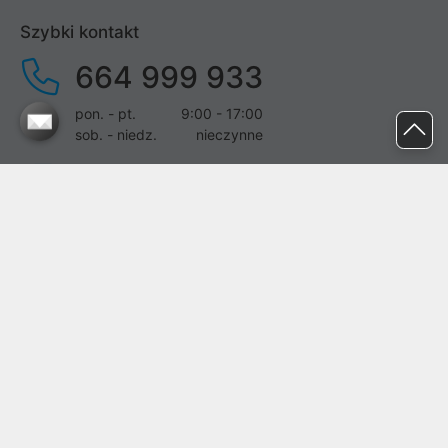
Szybki kontakt
664 999 933
pon. - pt.
9:00 - 17:00
sob. - niedz.
nieczynne
pomoc@proline.pl
Dołącz do nas
Zgłoś błąd na stronie
Proline SA z siedzibą w Mirkowie (55-095), przy ul. Brzozowej 5,
wpisana do rejestru przedsiębiorców Krajowego Rejestru Sądowego
przez Sąd Rejonowy dla Wrocławia-Fabrycznej we Wrocławiu, VI
Wydział Gospodarczy Krajowego Rejestru Sądowego pod nr KRS:
0000282071, NIP: 8951898022, REGON: 020482041, BDO:
000437899. Kapitał zakładowy Spółki wynosi 500000,00 zł i został