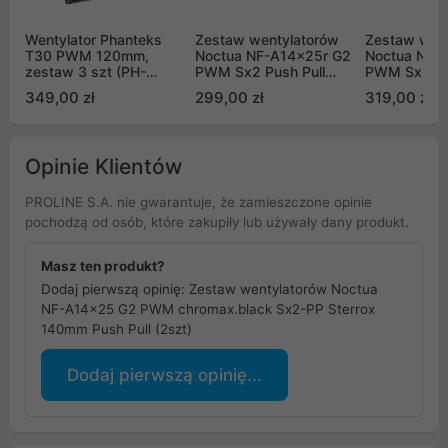
Wentylator Phanteks
Zestaw wentylatorów
Zestaw wen
T30 PWM 120mm,
Noctua NF-A14x25r G2
Noctua NF-
zestaw 3 szt (PH-
PWM Sx2 Push Pull
PWM Sx2 PP
F120T30_BG_3P)
140mm
140mm Push 
349,00 zł
299,00 zł
319,00 zł
Opinie Klientów
PROLINE S.A. nie gwarantuje, że zamieszczone opinie
pochodzą od osób, które zakupiły lub używały dany produkt.
Masz ten produkt?
Dodaj pierwszą opinię: Zestaw wentylatorów Noctua
NF-A14x25 G2 PWM chromax.black Sx2-PP Sterrox
140mm Push Pull (2szt)
Dodaj pierwszą opinię...