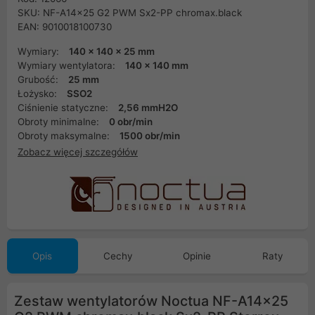
SKU: NF-A14x25 G2 PWM Sx2-PP chromax.black
EAN: 9010018100730
Wymiary:
140 x 140 x 25 mm
Wymiary wentylatora:
140 x 140 mm
Grubość:
25 mm
Łożysko:
SSO2
Ciśnienie statyczne:
2,56 mmH2O
Obroty minimalne:
0 obr/min
Obroty maksymalne:
1500 obr/min
Zobacz więcej szczegółów
Opis
Cechy
Opinie
Raty
Zestaw wentylatorów Noctua NF-A14x25