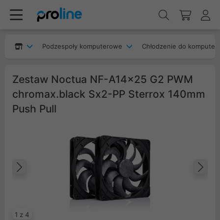
Podzespoły komputerowe
Chłodzenie do komputer
Zestaw Noctua NF-A14x25 G2 PWM
chromax.black Sx2-PP Sterrox 140mm
Push Pull
Poprzedni
Na
1 z 4