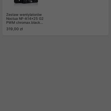
Zestaw wentylatorów
Noctua NF-A14x25 G2
PWM chromax.black
Sx2-PP Sterrox 140mm
319,00 zł
Push Pull (2szt)