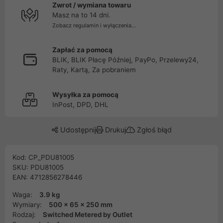
Zwrot / wymiana towaru
Masz na to 14 dni.
Zobacz regulamin i wyłączenia...
Zapłać za pomocą
BLIK, BLIK Płacę Później, PayPo, Przelewy24,
Raty, Kartą, Za pobraniem
Wysyłka za pomocą
InPost, DPD, DHL
Udostępnij
Drukuj
Zgłoś błąd
Kod: CP_PDU81005
SKU: PDU81005
EAN: 4712856278446
Waga:
3.9 kg
Wymiary:
500 x 65 x 250 mm
Rodzaj:
Switched Metered by Outlet