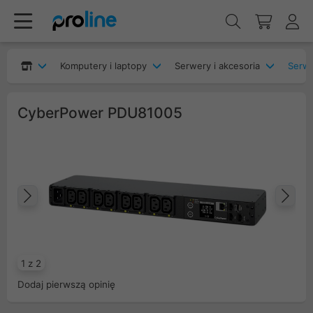
Komputery i laptopy
Serwery i akcesoria
CyberPower PDU81005
Poprzedni
Na
1 z 2
Dodaj pierwszą opinię