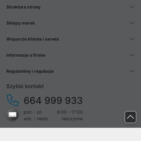
Struktura strony
Sklepy marek
Wsparcie klienta i serwis
Informacje o firmie
Regulaminy i regulacje
Szybki kontakt
664 999 933
pon. - pt.
9:00 - 17:00
sob. - niedz.
nieczynne
pomoc@proline.pl