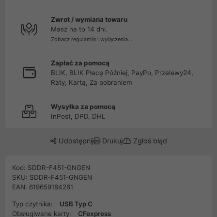
Zwrot / wymiana towaru
Masz na to 14 dni.
Zobacz regulamin i wyłączenia...
Zapłać za pomocą
BLIK, BLIK Płacę Później, PayPo, Przelewy24,
Raty, Kartą, Za pobraniem
Wysyłka za pomocą
InPost, DPD, DHL
Udostępnij
Drukuj
Zgłoś błąd
Kod: SDDR-F451-GNGEN
SKU: SDDR-F451-GNGEN
EAN: 619659184261
Typ czytnika:
USB Typ C
Obsługiwane karty:
CFexpress