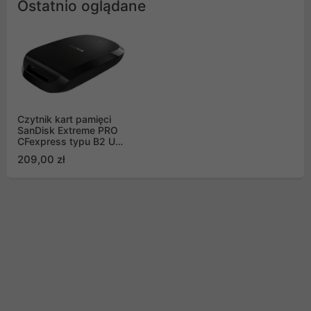
Ostatnio oglądane
Czytnik kart pamięci
SanDisk Extreme PRO
CFexpress typu B2 USB
3.1 Gen2 TYP-C (SDDR-
209,00 zł
F451-GNGEN)