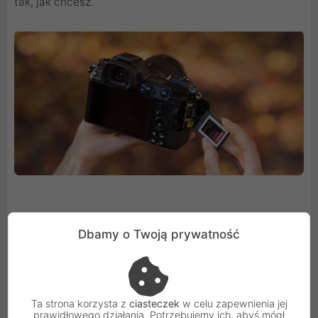
tak, jak chcesz.
Dbamy o Twoją prywatność
Łączność przez gniazdo USB-C
Opracowany z myślą o współpracy z
najnowocześniejszymi laptopami i urządzeniami czytnik
Ta strona korzysta z
ciasteczek
w celu zapewnienia jej
CFexpress Card Reader jest gotowy do obsługi
prawidłowego działania. Potrzebujemy ich, abyś mógł