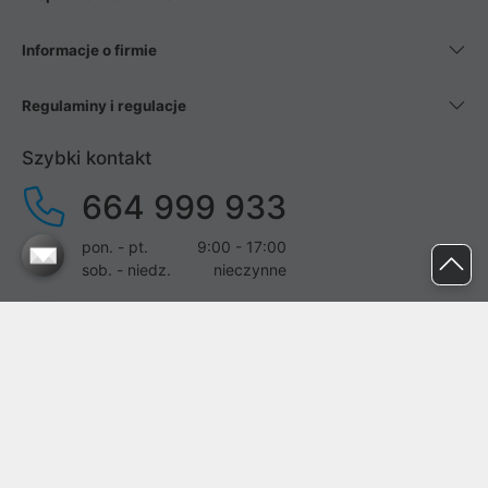
Informacje o firmie
Regulaminy i regulacje
Szybki kontakt
664 999 933
pon. - pt.
9:00 - 17:00
sob. - niedz.
nieczynne
pomoc@proline.pl
Dołącz do nas
Zgłoś błąd na stronie