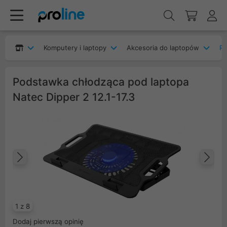
Komputery i laptopy
Akcesoria do laptopów
Po
Podstawka chłodząca pod laptopa
Natec Dipper 2 12.1-17.3
Poprzedni
Na
1 z 8
Dodaj pierwszą opinię