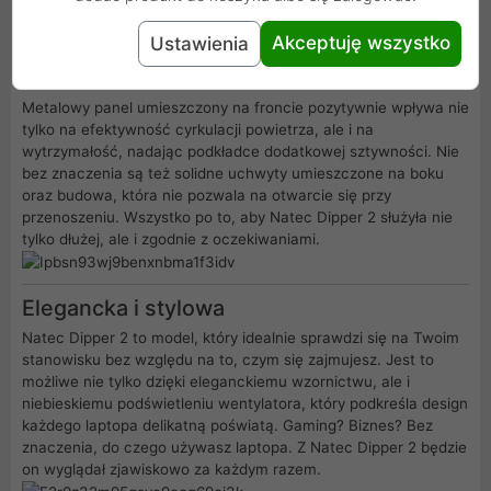
podłączenie.
Akceptuję wszystko
Ustawienia
Jeszcze większa wytrzymałość
Metalowy panel umieszczony na froncie pozytywnie wpływa nie
tylko na efektywność cyrkulacji powietrza, ale i na
wytrzymałość, nadając podkładce dodatkowej sztywności. Nie
bez znaczenia są też solidne uchwyty umieszczone na boku
oraz budowa, która nie pozwala na otwarcie się przy
przenoszeniu. Wszystko po to, aby Natec Dipper 2 służyła nie
tylko dłużej, ale i zgodnie z oczekiwaniami.
Elegancka i stylowa
Natec Dipper 2 to model, który idealnie sprawdzi się na Twoim
stanowisku bez względu na to, czym się zajmujesz. Jest to
możliwe nie tylko dzięki eleganckiemu wzornictwu, ale i
niebieskiemu podświetleniu wentylatora, który podkreśla design
każdego laptopa delikatną poświatą. Gaming? Biznes? Bez
znaczenia, do czego używasz laptopa. Z Natec Dipper 2 będzie
on wyglądał zjawiskowo za każdym razem.