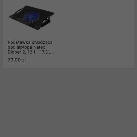
Podstawka chłodząca
pod laptopa Natec
Dipper 2, 12.1 - 17.3”,
podświetlana,2x USB
73,00 zł
(NPL-2252)