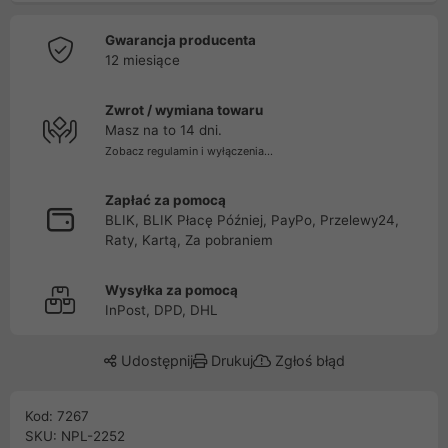
Gwarancja producenta
12 miesiące
Zwrot / wymiana towaru
Masz na to 14 dni.
Zobacz regulamin i wyłączenia...
Zapłać za pomocą
BLIK, BLIK Płacę Później, PayPo, Przelewy24,
Raty, Kartą, Za pobraniem
Wysyłka za pomocą
InPost, DPD, DHL
Udostępnij
Drukuj
Zgłoś błąd
Kod: 7267
SKU: NPL-2252