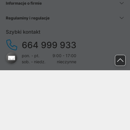
Informacje o firmie
Regulaminy i regulacje
Szybki kontakt
664 999 933
pon. - pt.
9:00 - 17:00
sob. - niedz.
nieczynne
pomoc@proline.pl
Dołącz do nas
Zgłoś błąd na stronie
Proline SA z siedzibą w Mirkowie (55-095), przy ul. Brzozowej 5,
wpisana do rejestru przedsiębiorców Krajowego Rejestru Sądowego