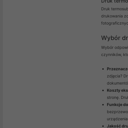
Druk termo
Druk termosub
drukowania zdj
fotograficznyc
Wybór dr
Wybór odpowie
czynników, kt
Przeznacz
zdjęcia? D
dokumentó
Koszty eks
stronę. Dr
Funkcje d
bezprzewod
urządzenia
Jakość dr