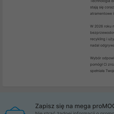
Technologia dr
stają się cor
atramentowe i 
W 2026 roku m
bezprzewodowe
recykling i u
nadal odgrywa
Wybór odpowie
pomógł Ci zroz
spełniała Twoj
Zapisz się na mega proMO
Nie strać żadnej informacji o promo