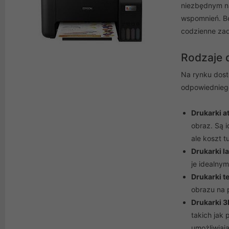
niezbędnym na
wspomnień. Be
codzienne zad
Rodzaje 
Na rynku dostę
odpowiedniego
Drukarki 
obraz. Są 
ale koszt 
Drukarki l
je idealny
Drukarki t
obrazu na 
Drukarki 3
takich jak 
umożliwiaj