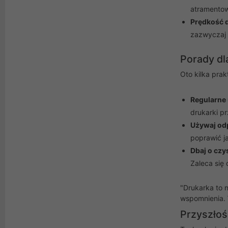
atramentow
Prędkość 
zazwyczaj 
Porady dl
Oto kilka pra
Regularne
drukarki p
Używaj od
poprawić ja
Dbaj o czy
Zaleca się 
"Drukarka to 
wspomnienia. 
Przyszłoś