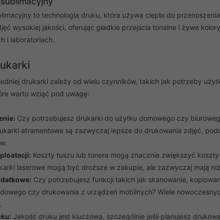
sublimacyjny
limacyjny to technologia druku, która używa ciepła do przenoszenia
ęć wysokiej jakości, oferując gładkie przejścia tonalne i żywe kolo
h i laboratoriach.
ukarki
dniej drukarki zależy od wielu czynników, takich jak potrzeby użyt
óre warto wziąć pod uwagę:
enie:
Czy potrzebujesz drukarki do użytku domowego czy biuroweg
rukarki atramentowe są zazwyczaj lepsze do drukowania zdjęć, pod
w.
ploatacji:
Koszty tuszu lub tonera mogą znacznie zwiększyć koszty 
ukarki laserowe mogą być droższe w zakupie, ale zazwyczaj mają niż
odatkowe:
Czy potrzebujesz funkcji takich jak skanowanie, kopiow
owego czy drukowania z urządzeń mobilnych? Wiele nowoczesnych d
.
uku:
Jakość druku jest kluczowa, szczególnie jeśli planujesz drukowa