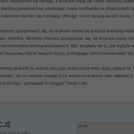
uku nieustannie się rozwija, a drukarki stają się coraz bardziej zaa
az bardziej powszechne, otwierając nowe możliwości w dziedzinach t
laserowe również się rozwijają, oferując coraz lepszą jakość druku,
ożemy spodziewać się, że drukarki staną się jeszcze bardziej intel
 i mobilne. Możemy również spodziewać się, że drukarki będą cora
życie materiałów biodegradowalnych. Bez względu na to, jak będzie 
ć kluczową rolę w naszym życiu, pomagając nam komunikować się,
dniej drukarki to ważna decyzja, która może mieć duży wpływ na T
umieć, na co zwrócić uwagę przy wyborze drukarki i jak najlepiej z n
e potrzeby i pomagała Ci osiągać Twoje cele.
CJE
Email
cji ani kodu