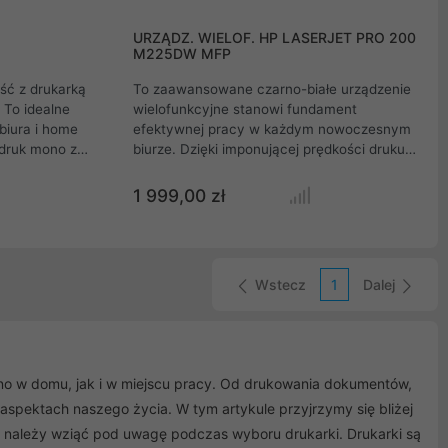
URZĄDZ. WIELOF. HP LASERJET PRO 200
M225DW MFP
ść z drukarką
To zaawansowane czarno-białe urządzenie
To idealne
wielofunkcyjne stanowi fundament
biura i home
efektywnej pracy w każdym nowoczesnym
 druk mono z
biurze. Dzięki imponującej prędkości druku
 Zapewnij
oraz funkcji automatycznego dupleksu,
om dzięki
znacząco skraca czas realizacji dokumentów
1 999,00 zł
i i oszczędzaj
przy jednoczesnym obniżeniu kosztów
 drukowi
eksploatacji. Intuicyjny panel dotykowy oraz
 łączność, w
szerokie opcje łączności bezprzewodowej
net i USB,
pozwalają na błyskawiczne przesyłanie
Wstecz
1
Dalej
grację i
skanów i wydruków prosto z urządzeń
mobilnych, co czyni codzienne zadania
prostszymi i szybszymi niż kiedykolwiek.
no w domu, jak i w miejscu pracy. Od drukowania dokumentów,
 aspektach naszego życia. W tym artykule przyjrzymy się bliżej
e należy wziąć pod uwagę podczas wyboru drukarki. Drukarki są