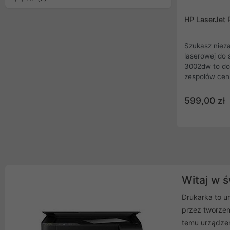
HP LaserJet
Szukasz nieza
laserowej do 
3002dw to do
zespołów cen
monochromaty
profesjonalną
599,00 zł
do 33 str./mi
dzięki funkcj
dwustronnego.
Ethernet oraz
telefonu zap
każdym środo
Witaj w ś
Drukarka to u
przez tworzeni
temu urządzen