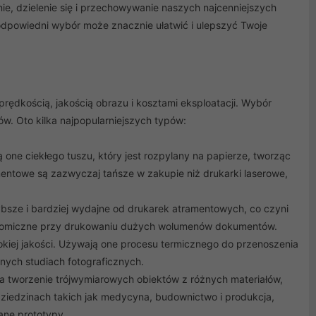
e, dzielenie się i przechowywanie naszych najcenniejszych
odpowiedni wybór może znacznie ułatwić i ulepszyć Twoje
prędkością, jakością obrazu i kosztami eksploatacji. Wybór
w. Oto kilka najpopularniejszych typów:
one ciekłego tuszu, który jest rozpylany na papierze, tworząc
mentowe są zazwyczaj tańsze w zakupie niż drukarki laserowe,
ybsze i bardziej wydajne od drukarek atramentowych, co czyni
 ekonomiczne przy drukowaniu dużych wolumenów dokumentów.
okiej jakości. Używają one procesu termicznego do przenoszenia
nych studiach fotograficznych.
 tworzenie trójwymiarowych obiektów z różnych materiałów,
 dziedzinach takich jak medycyna, budownictwo i produkcja,
ane prototypy.