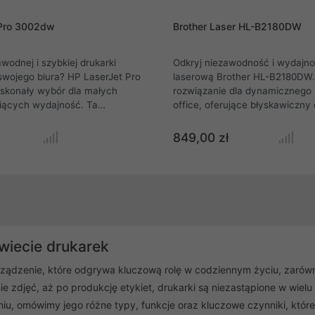
 Pro 3002dw
Brother Laser HL-B2180DW
wodnej i szybkiej drukarki
Odkryj niezawodność i wydajno
swojego biura? HP LaserJet Pro
laserową Brother HL-B2180DW. 
skonały wybór dla małych
rozwiązanie dla dynamicznego 
iących wydajność. Ta
office, oferujące błyskawiczny
czna drukarka oferuje
prędkością 34 stron na minutę.
 jakość wydruków z prędkością
profesjonalny wygląd dokument
849,00 zł
n i pozwala oszczędzać papier
wysokiej rozdzielczości 1200 dp
i automatycznego druku
koszty dzięki automatycznemu
 Elastyczna łączność Wi-Fi i
dwustronnemu. Zaawansowana
 łatwe drukowanie mobilne z
tym dwuzakresowe Wi-Fi, Ether
ewniają wygodę pracy w
gwarantuje bezproblemową inte
wisku.
wygodę użytkowania.
wiecie drukarek
rządzenie, które odgrywa kluczową rolę w codziennym życiu, zarów
e zdjęć, aż po produkcję etykiet, drukarki są niezastąpione w wielu
iu, omówimy jego różne typy, funkcje oraz kluczowe czynniki, któr