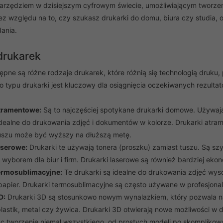
rzędziem w dzisiejszym cyfrowym świecie, umożliwiającym tworzeni
z względu na to, czy szukasz drukarki do domu, biura czy studia, 
ania.
drukarek
pne są różne rodzaje drukarek, które różnią się technologią druku, 
 typu drukarki jest kluczowy dla osiągnięcia oczekiwanych rezultató
atramentowe:
Są to najczęściej spotykane drukarki domowe. Używają 
idealne do drukowania zdjęć i dokumentów w kolorze. Drukarki atra
tuszu może być wyższy na dłuższą metę.
aserowe:
Drukarki te używają tonera (proszku) zamiast tuszu. Są sz
m wyborem dla biur i firm. Drukarki laserowe są również bardziej
ermosublimacyjne:
Te drukarki są idealne do drukowania zdjęć wys
papier. Drukarki termosublimacyjne są często używane w profesjonal
D:
Drukarki 3D są stosunkowo nowym wynalazkiem, który pozwala na
plastik, metal czy żywica. Drukarki 3D otwierają nowe możliwości w
ąc tworzenie niemal wszystkiego, od prostych modeli po skomplikow