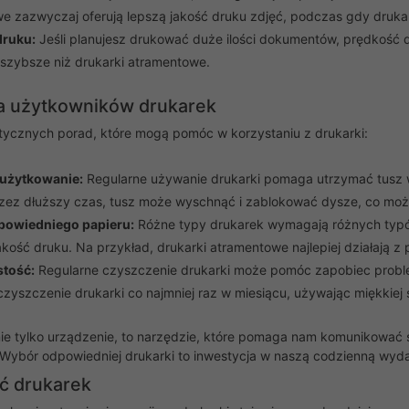
e zazwyczaj oferują lepszą jakość druku zdjęć, podczas gdy drukark
druku:
Jeśli planujesz drukować duże ilości dokumentów, prędkość
szybsze niż drukarki atramentowe.
a użytkowników drukarek
ktycznych porad, które mogą pomóc w korzystaniu z drukarki:
 użytkowanie:
Regularne używanie drukarki pomaga utrzymać tusz w
rzez dłuższy czas, tusz może wyschnąć i zablokować dysze, co moż
powiedniego papieru:
Różne typy drukarek wymagają różnych typó
kość druku. Na przykład, drukarki atramentowe najlepiej działają z
stość:
Regularne czyszczenie drukarki może pomóc zapobiec proble
czyszczenie drukarki co najmniej raz w miesiącu, używając miękkiej 
nie tylko urządzenie, to narzędzie, które pomaga nam komunikować
Wybór odpowiedniej drukarki to inwestycja w naszą codzienną wyda
ć drukarek