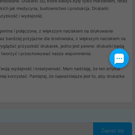
wansowane. Drukarki 3D, które kiedyś były tylko marzeniem, teraz
akich jak medycyna, budownictwo i produkcja. Drukarki
 szybkość i wydajność.
igentne i połączone, z większym naciskiem na drukowanie
z bardziej przyjazne dla środowiska, z większym naciskiem na
wyglądać przyszłość drukarek, jedno jest pewne: drukarki będą
 tworzyć i przechowywać nasze wspomnienia.
woją wydajność i kreatywność. Mam nadzieję, że ten artykuł
iej korzystać. Pamiętaj, że najważniejsze jest to, aby drukarka
Zapisz się