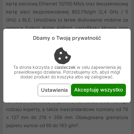
kartę sieciową Ethernet 10/100 Mb/s oraz dwuzakresową
kartę sieci bezprzewodowej 802.11b/g/n (2,4 GHz / 5
GHz) z BLE. Umożliwia to łatwe drukowanie mobilne za
pomocą funkcji Apple AirPrint, certyfikatu Mopria oraz
dedykowanej aplikacji HP Smart.
Dbamy o Twoją prywatność
Obsługa Papieru
Ta strona korzysta z
ciasteczek
w celu zapewnienia jej
prawidłowego działania. Potrzebujemy ich, abyś mógł
Urządzenie posiada standardowy podajnik papieru o
dodać produkt do koszyka albo się zalogować.
pojemności do 250 arkuszy lub 10 kopert. Odbiornik
Akceptuję wszystko
Ustawienia
mieści do 150 arkuszy. Drukarka obsługuje szeroką gamę
formatów nośników, w tym A4, A5, A6, B5 oraz różnego
rodzaju koperty, a także niestandardowe rozmiary od 76
× 127 mm do 216 × 356 mm. Obsługiwana gramatura
papieru wynosi od 60 do 163 g/m².