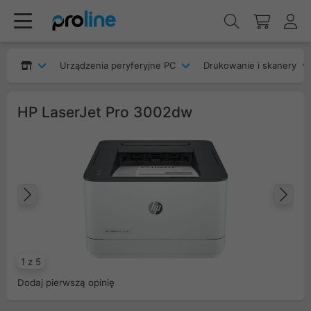
Urządzenia peryferyjne PC
Drukowanie i skanery
HP LaserJet Pro 3002dw
Poprzedni
Na
1 z 5
Dodaj pierwszą opinię