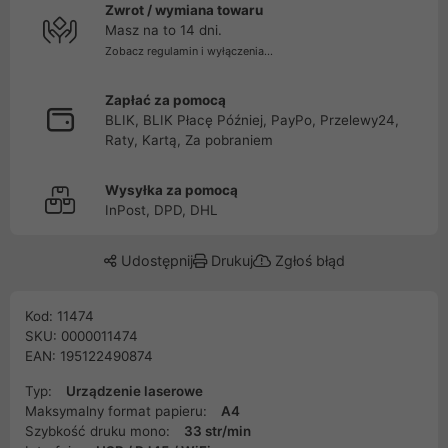
Zwrot / wymiana towaru
Masz na to 14 dni.
Zobacz regulamin i wyłączenia...
Zapłać za pomocą
BLIK, BLIK Płacę Później, PayPo, Przelewy24,
Raty, Kartą, Za pobraniem
Wysyłka za pomocą
InPost, DPD, DHL
Udostępnij
Drukuj
Zgłoś błąd
Kod: 11474
SKU: 0000011474
EAN: 195122490874
Typ:
Urządzenie laserowe
Maksymalny format papieru:
A4
Szybkość druku mono:
33 str/min