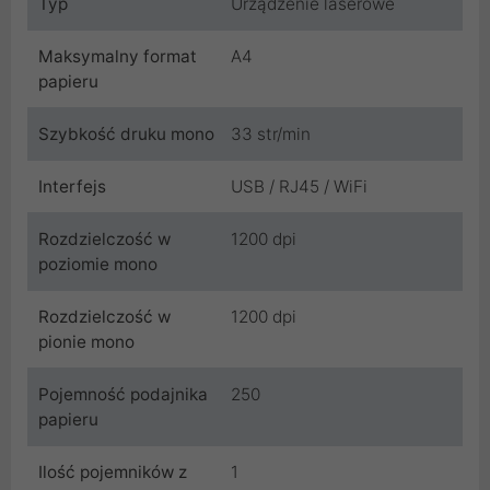
Typ
Urządzenie laserowe
Maksymalny format
A4
papieru
Szybkość druku mono
33 str/min
Interfejs
USB / RJ45 / WiFi
Rozdzielczość w
1200 dpi
poziomie mono
Rozdzielczość w
1200 dpi
pionie mono
Pojemność podajnika
250
papieru
Ilość pojemników z
1