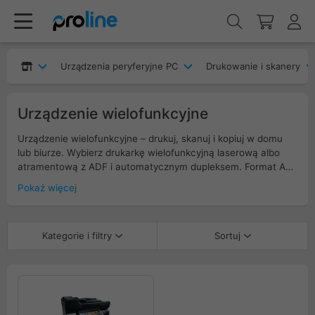
Urządzenia peryferyjne PC
Drukowanie i skanery
Urządzenie wielofunkcyjne
Urządzenie wielofunkcyjne – drukuj, skanuj i kopiuj w domu
lub biurze. Wybierz drukarkę wielofunkcyjną laserową albo
atramentową z ADF i automatycznym dupleksem. Format A4
lub A3, prędkość 20–45 ppm, wysokie DPI. Łączność Wi-Fi,
Pokaż więcej
Ethernet i USB oraz druk z telefonu: AirPrint i Mopria. Skaner
płaski, podajnik dokumentów, w wybranych modelach faks.
Sprawdź koszt wydruku na stronę, wydajność tuszy/tonerów i
Kategorie i filtry
Sortuj
obsługę PCL/PS. Urządzenia MFP dają aplikacje mobilne,
zabezpieczenia i zdalne zarządzanie.