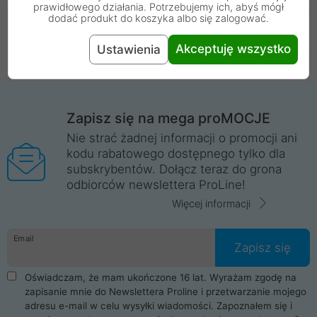
prawidłowego działania. Potrzebujemy ich, abyś mógł
dodać produkt do koszyka albo się zalogować.
Wstecz
1
Dalej
Akceptuję wszystko
Ustawienia
Zapisz się na mega proMOCJE
Nie strać żadnej informacji o promocji ani
kodu rabatowego dostępnego tylko dla
subskrybentów. Dołącz teraz do grona
odbiorców newslettera ProLine!
Więcej informacji
Email
Zapisz się
Oświadczam, że mam ukończone 16 lat. Wyrażam zgodę na
zapisanie mnie do Newslettera Proline i przetwarzanie mojego
adresu e-mail w celu wysyłki wiadomości. Zapoznałem się i