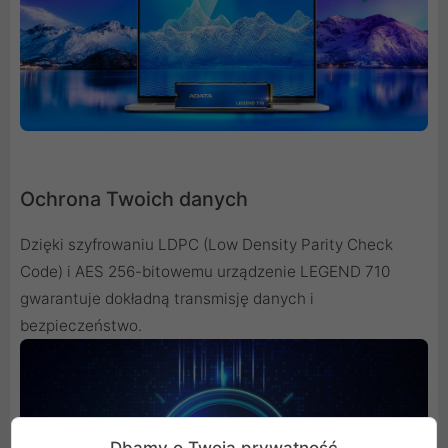
Ochrona Twoich danych
Dzięki szyfrowaniu LDPC (Low Density Parity Check
Code) i AES 256-bitowemu urządzenie LEGEND 710
gwarantuje dokładną transmisję danych i
bezpieczeństwo.