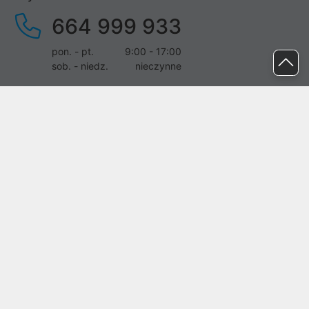
664 999 933
pon. - pt.
9:00 - 17:00
sob. - niedz.
nieczynne
pomoc@proline.pl
Dołącz do nas
Zgłoś błąd na stronie
Proline SA z siedzibą w Mirkowie (55-095), przy ul. Brzozowej 5,
wpisana do rejestru przedsiębiorców Krajowego Rejestru Sądowego
przez Sąd Rejonowy dla Wrocławia-Fabrycznej we Wrocławiu, VI
Wydział Gospodarczy Krajowego Rejestru Sądowego pod nr KRS:
0000282071, NIP: 8951898022, REGON: 020482041, BDO:
000437899. Kapitał zakładowy Spółki wynosi 500000,00 zł i został
on opłacony w całości.
© proline 1996 - 2026. Wszelkie prawa zastrzeżone.