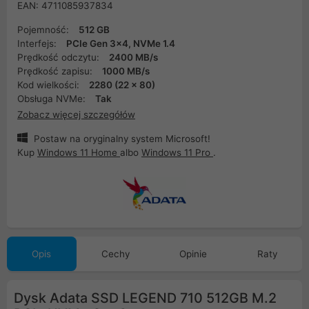
EAN: 4711085937834
Pojemność:
512 GB
Interfejs:
PCIe Gen 3x4, NVMe 1.4
Prędkość odczytu:
2400 MB/s
Prędkość zapisu:
1000 MB/s
Kod wielkości:
2280 (22 x 80)
Obsługa NVMe:
Tak
Zobacz więcej szczegółów
Postaw na oryginalny system Microsoft!
Kup
Windows 11 Home
albo
Windows 11 Pro
.
Opis
Cechy
Opinie
Raty
Dysk Adata SSD LEGEND 710 512GB M.2