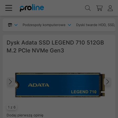
Podzespoły komputerowe
Dyski twarde HDD, SSD, 
Dysk Adata SSD LEGEND 710 512GB
M.2 PCIe NVMe Gen3
Poprzedni
Na
1 z 6
Dodaj pierwszą opinię