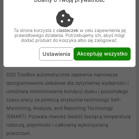
Dbamy o Twoją prywatność
Ta strona korzysta z
ciasteczek
w celu zapewnienia jej
prawidłowego działania. Potrzebujemy ich, abyś mógł
dodać produkt do koszyka albo się zalogować.
Akceptuję wszystko
Ustawienia
Adata SSD ToolBox
SSD ToolBox automatycznie zapewnia najnowsze
oprogramowanie układowe dla optymalnej wydajności i
umożliwia monitorowanie kondycji dysku i pozostałego
czasu pracy za pomocą atrybutów technologii Self-
Monitoring, Analysis, and Reporting Technology
(SMART). Pozwala również śledzić bieżącą temperaturę
roboczą, pojemność i całkowitą wykorzystaną
przestrzeń.