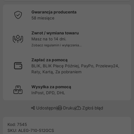
Gwarancja producenta
58 miesiące
Zwrot / wymiana towaru
Masz na to 14 dni.
Zobacz regulamin i wyłączenia...
Zapłać za pomocą
BLIK, BLIK Płacę Później, PayPo, Przelewy24,
Raty, Kartą, Za pobraniem
Wysyłka za pomocą
InPost, DPD, DHL
Udostępnij
Drukuj
Zgłoś błąd
Kod: 7545
SKU: ALEG-710-512GCS