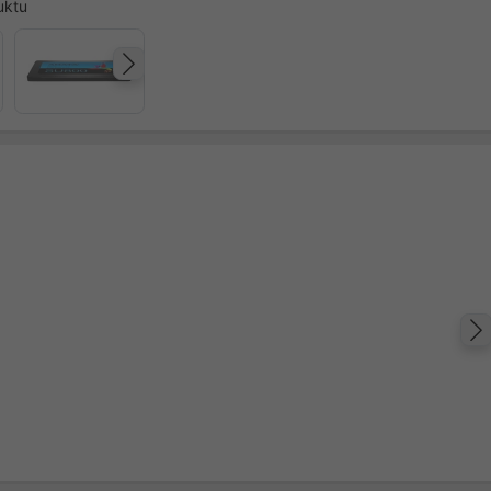
uktu
Następny