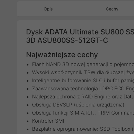
Opis
Cechy
Dysk ADATA Ultimate SU800 S
3D ASU800SS-512GT-C
Najważniejsze cechy
Flash NAND 3D nowej generacji o pojemno
Wysoki współczynnik TBW dla dłuższej ży
Inteligentne buforowanie SLC i bufor pam
Zaawansowana technologia LDPC ECC Eng
Najlepsza ochrona z RAID Engine oraz Dat
Obsługa DEVSLP (uśpienia urządzenia)
Obsługa funkcji S.M.A.R.T., TRIM Comman
Kontroler SMI
Bezpłatne oprogramowanie: SSD Toolbox i M