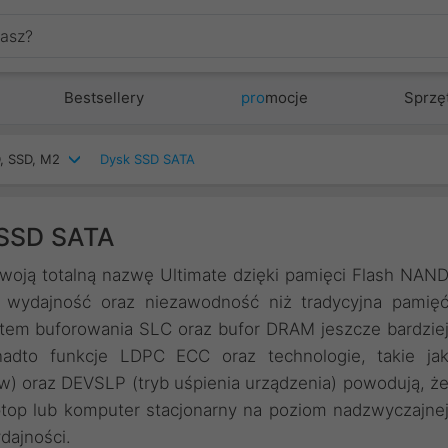
Bestsellery
pro
mocje
Sprzę
, SSD, M2
Dysk SSD SATA
 SSD SATA
oją totalną nazwę Ultimate dzięki pamięci Flash NAN
, wydajność oraz niezawodność niż tradycyjna pamię
tem buforowania SLC oraz bufor DRAM jeszcze bardzie
nadto funkcje LDPC ECC oraz technologie, takie ja
w) oraz DEVSLP (tryb uśpienia urządzenia) powodują, ż
ptop lub komputer stacjonarny na poziom nadzwyczajne
dajności.