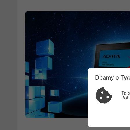
Dbamy o Two
Ta s
Pot