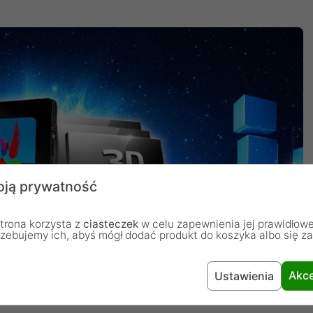
ją prywatność
trona korzysta z
ciasteczek
w celu zapewnienia jej prawidłowe
rzebujemy ich, abyś mógł dodać produkt do koszyka albo się z
Akce
Ustawienia