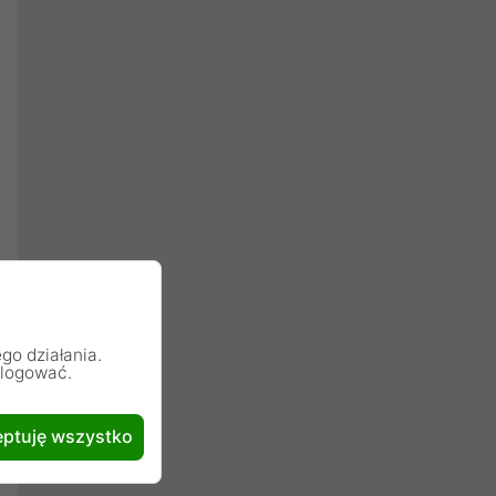
go działania.
alogować.
ptuję wszystko