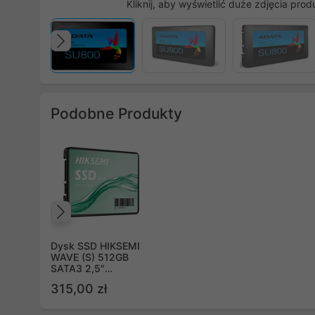
Kliknij, aby wyświetlić duże zdjęcia prod
Poprzedni
Podobne Produkty
Poprzedni
Dysk SSD HIKSEMI
WAVE (S) 512GB
SATA3 2,5"
(530/450 MB/s) 3D
315,00 zł
NAND