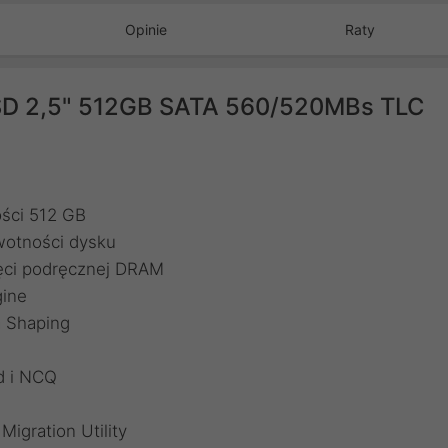
Opinie
Raty
SD 2,5" 512GB SATA 560/520MBs TLC
ści 512 GB
wotności dysku
ięci podręcznej DRAM
ine
a Shaping
d i NCQ
igration Utility