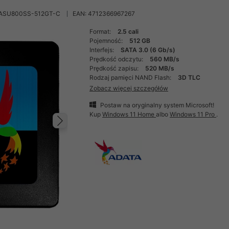
 ASU800SS-512GT-C
EAN: 4712366967267
Format:
2.5 cali
Pojemność:
512 GB
Interfejs:
SATA 3.0 (6 Gb/s)
Prędkość odczytu:
560 MB/s
Prędkość zapisu:
520 MB/s
Rodzaj pamięci NAND Flash:
3D TLC
Zobacz więcej szczegółów
Postaw na oryginalny system Microsoft!
Kup
Windows 11 Home
albo
Windows 11 Pro
.
Następny