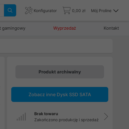
Konfigurator
0,00 zł
Mój Proline
t gamingowy
Wyprzedaż
Kontakt
Produkt archiwalny
D
ć
Zobacz inne Dysk SSD SATA
j
k
e
Brak towaru
j
Zakończono produkcję i sprzedaż