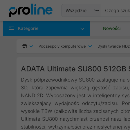
Produkty
Kategorie
Nowości
Producenci
Podzespoły komputerowe
Dyski twarde HDD
Kategorie
ADATA Ultimate SU800 512GB
Dysk półprzewodnikowy SU800 zasługuje na sw
3D, która zapewnia większą gęstość zapisu
NAND 2D. Wyposażony jest w inteligentny sys
zwiększający wydajność odczytu/zapisu. Po
wysokie TBW (całkowita liczba zapisanych bitó
Ultimate SU800 natychmiast przenosi nasz la
stabilności, wytrzymałości oraz niesłychanej wy