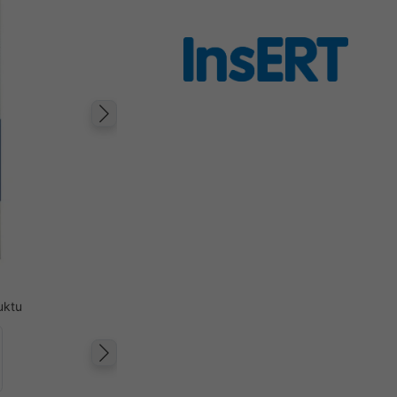
Następny
uktu
Następny