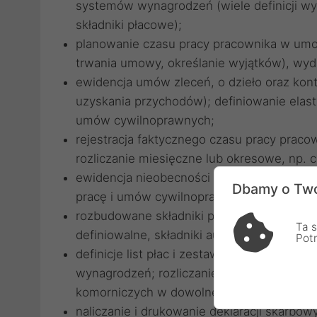
systemów wynagrodzeń (wiele definicji wy
składniki płacowe);
planowanie czasu pracy pracownika w umo
trwania umowy, określanie wyjątków), wydr
ewidencja umów zleceń, o dzieło oraz kon
uzyskania przychodów); definiowanie ela
umów cywilnoprawnych;
rejestracja faktycznego czasu pracy praco
rozliczanie miesięczne lub okresowe, np. c
ewidencja nieobecności w pracy (absencje
Dbamy o Two
pracę i umów cywilnoprawnych (wybrane a
rozbudowane składniki płacowe (naliczenia,
Ta s
definiowalne, składniki automatyczne, duż
Pot
definicje list płac i zestawów płacowych, 
wynagrodzeń; rozliczanie ewidencji czasu p
komorniczych w dowolnej liście płac; rozb
naliczanie i drukowanie deklaracji skarbow