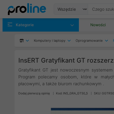
Produkty
Kategorie
Nowości
Producenci
Komputery i laptopy
Oprogramowanie
Kategorie
InsERT Gratyfikant GT rozszer
Gratyfikant GT jest nowoczesnym systemem 
Program polecamy osobom, które w małych 
płacowymi, a także biurom rachunkowym .
Dodaj pierwszą opinię
Kod: INS_GRA_GT50_5
SKU: GGTR5