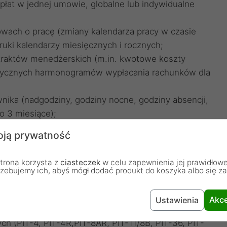
płat w jednej umowie, globalne lub indywidualne
wach o pracę (zmiany kalendarza pracy w czasie
uki kalendarzy miesięcznych i rocznych;
traktów menedżerskich (m.in. kwotowe koszty
stycznych harmonogramów wypłacania rachunków dla
wnika (nadgodziny, godziny nocne, godziny absencji,
o 3 miesiące);
 chorobowe, urlopowe i wiele innych) dla umów o
ją prywatność
bsencje);
 potrącenia, składniki parametryczne, składniki
trona korzysta z
ciasteczek
w celu zapewnienia jej prawidłowe
e możliwości parametryzacji);
rzebujemy ich, abyś mógł dodać produkt do koszyka albo się z
ułatwiające i automatyzujące naliczanie comiesięcznych
racy, akordów, prowizji, naliczeń, potrąceń i potrąceń
Akce
Ustawienia
udowany analizator wypłat;
ych (PIT-4, PIT-4R,PIT-8AR, PIT-11/8B, PIT-36, PIT-