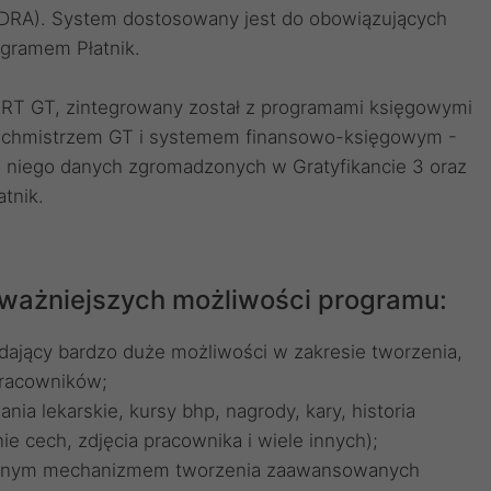
, DRA). System dostosowany jest do obowiązujących
ogramem Płatnik.
ERT GT, zintegrowany został z programami księgowymi
- Rachmistrzem GT i systemem finansowo-księgowym -
o niego danych zgromadzonych w Gratyfikancie 3 oraz
tnik.
jważniejszych możliwości programu:
dający bardzo duże możliwości w zakresie tworzenia,
pracowników;
a lekarskie, kursy bhp, nagrody, kary, historia
ie cech, zdjęcia pracownika i wiele innych);
ycznym mechanizmem tworzenia zaawansowanych