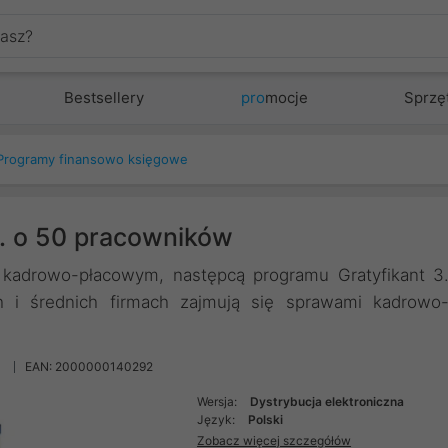
Bestsellery
pro
mocje
Sprzę
Programy finansowo księgowe
z. o 50 pracowników
kadrowo-płacowym, następcą programu Gratyfikant 3
i średnich firmach zajmują się sprawami kadrowo
0
EAN: 2000000140292
Wersja:
Dystrybucja elektroniczna
Język:
Polski
Zobacz więcej szczegółów