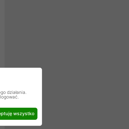
go działania.
alogować.
ptuję wszystko