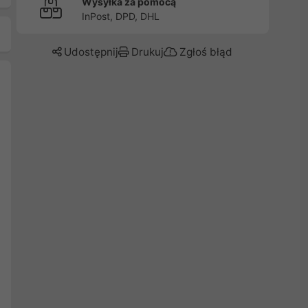
Wysyłka za pomocą
InPost, DPD, DHL
Udostępnij
Drukuj
Zgłoś błąd