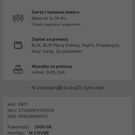
Zwrot / wymiana towaru
Masz na to 14 dni.
Zobacz regulamin i wyłączenia...
Zapłać za pomocą
BLIK, BLIK Płacę Później, PayPo, Przelewy24,
Raty, Kartą, Za pobraniem
Wysyłka za pomocą
InPost, DPD, DHL
Udostępnij
Drukuj
Zgłoś błąd
Kod: 10817
SKU: CT2000P510SSD8
EAN: 649528946072
Pojemność:
2000 GB
Interfejs:
M.2 NVME