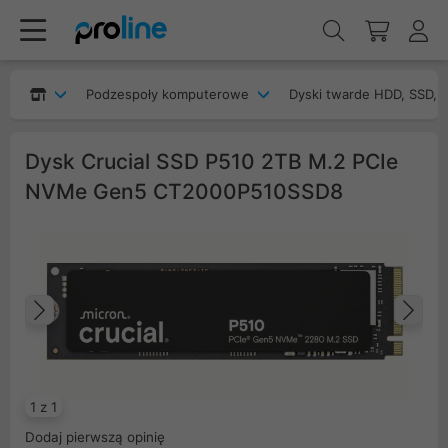
Podzespoły komputerowe
Dyski twarde HDD, SSD, 
Dysk Crucial SSD P510 2TB M.2 PCIe
NVMe Gen5 CT2000P510SSD8
Poprzedni
Na
1 z 1
Dodaj pierwszą opinię