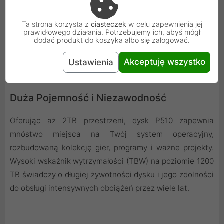
szybkiego transferu danych. Wydajność losowego
Ta strona korzysta z
ciasteczek
w celu zapewnienia jej
odczytu i zapisu na poziomie 1,5 miliona IOPS zapewnia
prawidłowego działania. Potrzebujemy ich, abyś mógł
błyskawiczną responsywność systemu i natychmiastowy
dodać produkt do koszyka albo się zalogować.
dostęp do danych.
Akceptuję wszystko
Ustawienia
Duża Pojemność i Niezawodność
Oferując aż 2TB przestrzeni, dysk P510 zapewnia
mnóstwo miejsca na Twój system operacyjny,
rozbudowaną kolekcję gier, programy i ważne projekty.
Wysoki wskaźnik wytrzymałości (TBW) na poziomie 1200
TB świadczy o długiej żywotności dysku i jego zdolności
do obsługi intensywnych obciążeń przez wiele lat.