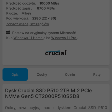
Prędkość odczytu:
10000 MB/s
Prędkość zapisu:
8700 MB/s
Klucze:
M key
Kod wielkości:
2280 (22 x 80)
Zobacz więcej szczegółów
Postaw na oryginalny system Microsoft!
Kup
Windows 11 Home
albo
Windows 11 Pro
.
Opis
Cechy
Opinie
Raty
Dysk Crucial SSD P510 2TB M.2 PCIe
NVMe Gen5 CT2000P510SSD8
Odkryj rewolucyjną moc z dyskiem Crucial SSD P510