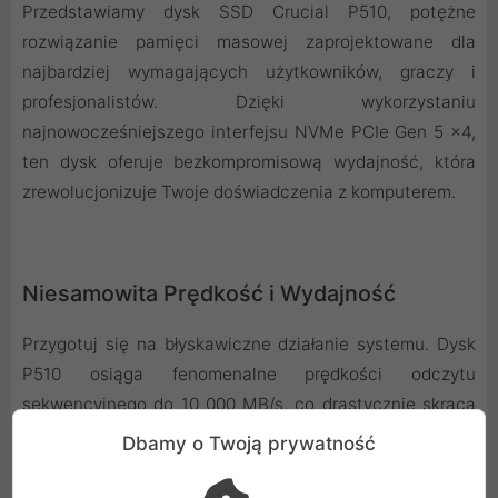
Przedstawiamy dysk SSD Crucial P510, potężne
rozwiązanie pamięci masowej zaprojektowane dla
najbardziej wymagających użytkowników, graczy i
profesjonalistów. Dzięki wykorzystaniu
najnowocześniejszego interfejsu NVMe PCIe Gen 5 x4,
ten dysk oferuje bezkompromisową wydajność, która
zrewolucjonizuje Twoje doświadczenia z komputerem.
Niesamowita Prędkość i Wydajność
Przygotuj się na błyskawiczne działanie systemu. Dysk
P510 osiąga fenomenalne prędkości odczytu
sekwencyjnego do 10 000 MB/s, co drastycznie skraca
czas ładowania gier, aplikacji i dużych plików. Zapisuj
Dbamy o Twoją prywatność
dane z równie imponującą szybkością do 8700 MB/s,
idealną do tworzenia treści, renderowania wideo i