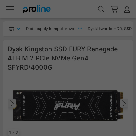
Podzespoły komputerowe
Dyski twarde HDD, SSD, 
Dysk Kingston SSD FURY Renegade
4TB M.2 PCIe NVMe Gen4
SFYRD/4000G
Poprzedni
Na
1 z 2