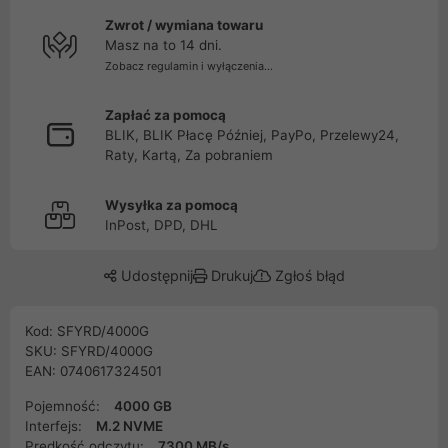
Zwrot / wymiana towaru
Masz na to 14 dni.
Zobacz regulamin i wyłączenia...
Zapłać za pomocą
BLIK, BLIK Płacę Później, PayPo, Przelewy24,
Raty, Kartą, Za pobraniem
Wysyłka za pomocą
InPost, DPD, DHL
Udostępnij
Drukuj
Zgłoś błąd
Kod: SFYRD/4000G
SKU: SFYRD/4000G
EAN: 0740617324501
Pojemność:
4000 GB
Interfejs:
M.2 NVME
Prędkość odczytu:
7300 MB/s