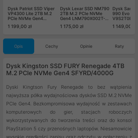
Dysk Patriot SSD Viper
Dysk Lexar SSD NM790
Dysk Samsu
VP4300 Lite 2TB M.2
2TB M.2 PCIe NVMe
990 Evo PL
PCIe NVMe Gen4
Gen4 LNM790X002T-
V9S2T0BW 
VP4300L2TBM28H
RNNNG
PCIe NVMe
1 199,00 zł
1 175,00 zł
1 149,00 zł
Opis
Cechy
Opinie
Raty
Dysk Kingston SSD FURY Renegade 4TB
M.2 PCIe NVMe Gen4 SFYRD/4000G
Dyski Kingtson Fury Renegade to bez wątpienia
najwyższa półka wydajnościowa dysków SSD M.2 NVMe
PCIe Gen4. Bezkompromisowa wydajność w zestawach
komputerowych do gier, stacjach roboczych
wykorzystywanych do tworzenia treści oraz do konsol
PlayStation 5 czy przenośnych laptopów. Niesamowicie
wysokie prędkości zapisu oraz odczytu w połączeniu z