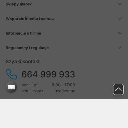
Sklepy marek
Wsparcie klienta i serwis
Informacje o firmie
Regulaminy i regulacje
Szybki kontakt
664 999 933
pon. - pt.
9:00 - 17:00
sob. - niedz.
nieczynne
pomoc@proline.pl
Dołącz do nas