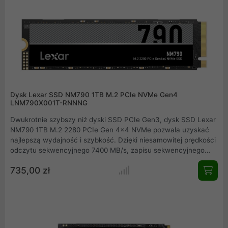
MB/s, prędkości zapisu sekwencyjnego do 6400 MB/s,
szybkości odczytu sekwencyjnego PS5 do 6100 MB/s i 1600
TBW, VP4300 Lite za każdym razem zdmuchnie konkurencję.
Dysk Lexar SSD NM790 1TB M.2 PCIe NVMe Gen4
LNM790X001T-RNNNG
Dwukrotnie szybszy niż dyski SSD PCIe Gen3, dysk SSD Lexar
NM790 1TB M.2 2280 PCIe Gen 4x4 NVMe pozwala uzyskać
najlepszą wydajność i szybkość. Dzięki niesamowitej prędkości
odczytu sekwencyjnego 7400 MB/s, zapisu sekwencyjnego
6500 MB/s i szybkości odczytu losowego do 1 000 000 IOP,
735,00 zł
dysk SSD Lexar NM790 1TB ma wydajność, dzięki której
dotrzesz do mety jako pierwszy lub z łatwością dotrzymasz
najbardziej wymagających terminów.