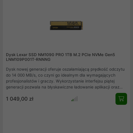
MB/s, prędkości zapisu sekwencyjnego do 6400 MB/s,
szybkości odczytu sekwencyjnego PS5 do 6100 MB/s i 1600
TBW, VP4300 Lite za każdym razem zdmuchnie konkurencję.
Dysk Lexar SSD NM1090 PRO 1TB M.2 PCIe NVMe Gen5
LNM109P001T-RNNNG
Dysk nowej generacji oferuje oszałamiającą prędkość odczytu
do 14 000 MB/s, co czyni go idealnym dla wymagających
profesjonalistów i graczy. Wykorzystanie interfejsu piątej
generacji pozwala na błyskawiczne ładowanie aplikacji oraz
płynną pracę przy edycji wideo czy trenowaniu modeli AI.
1 049,00 zł
Dzięki zaawansowanemu kontrolerowi 6 nm oraz zintegrowanej
pamięci podręcznej, nośnik zapewnia stabilność i wysoką
responsywność systemu. To przełomowy komponent, który
eliminuje wąskie gardła i wynosi wydajność na wyższy poziom.