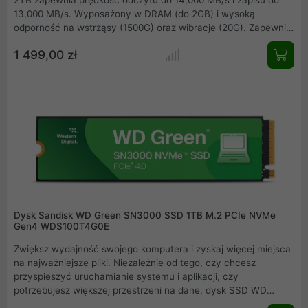
2TB zapewnia prędkość odczytu do 14,000 MB/s i zapisu do
13,000 MB/s. Wyposażony w DRAM (do 2GB) i wysoką
odporność na wstrząsy (1500G) oraz wibracje (20G). Zapewnia
długą żywotność (do 1400TBW) i niezawodność (MTBF 1,5 mln
1 499,00 zł
godzin). Kompaktowe wymiary i 5-letnia gwarancja sprawiają,
że to idealny wybór dla wymagających użytkowników.
Dysk Sandisk WD Green SN3000 SSD 1TB M.2 PCIe NVMe
Gen4 WDS100T4G0E
Zwiększ wydajność swojego komputera i zyskaj więcej miejsca
na najważniejsze pliki. Niezależnie od tego, czy chcesz
przyspieszyć uruchamianie systemu i aplikacji, czy
potrzebujesz większej przestrzeni na dane, dysk SSD WD
Green SN3000 NVMe to idealne rozwiązanie. Dzięki