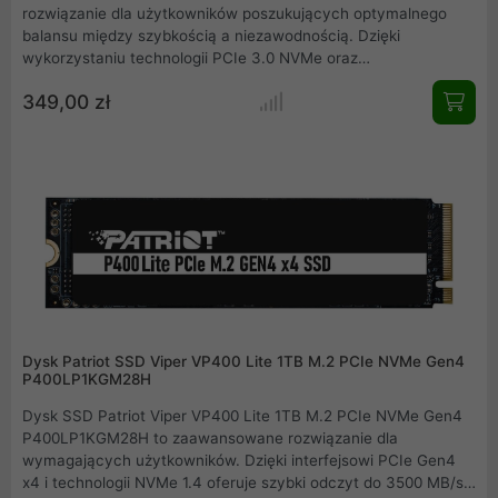
rozwiązanie dla użytkowników poszukujących optymalnego
balansu między szybkością a niezawodnością. Dzięki
wykorzystaniu technologii PCIe 3.0 NVMe oraz
zaawansowanych kości 3D NAND, ten nośnik znacząco
349,00 zł
przyspiesza start systemu, ładowanie gier oraz transfer dużych
plików. Kompaktowy format M.2 2280 sprawia, że komponent
idealnie pasuje do nowoczesnych laptopów i komputerów
stacjonarnych, oferując stabilność pracy nawet przy dużym
obciążeniu.
Dysk Patriot SSD Viper VP400 Lite 1TB M.2 PCIe NVMe Gen4
P400LP1KGM28H
Dysk SSD Patriot Viper VP400 Lite 1TB M.2 PCIe NVMe Gen4
P400LP1KGM28H to zaawansowane rozwiązanie dla
wymagających użytkowników. Dzięki interfejsowi PCIe Gen4
x4 i technologii NVMe 1.4 oferuje szybki odczyt do 3500 MB/s i