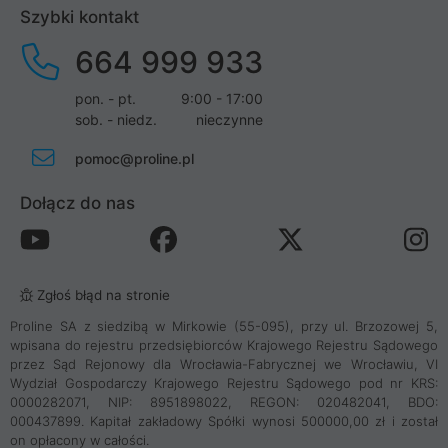
Szybki kontakt
664 999 933
pon. - pt.
9:00 - 17:00
sob. - niedz.
nieczynne
pomoc@proline.pl
Dołącz do nas
Zgłoś błąd na stronie
Proline SA z siedzibą w Mirkowie (55-095), przy ul. Brzozowej 5,
wpisana do rejestru przedsiębiorców Krajowego Rejestru Sądowego
przez Sąd Rejonowy dla Wrocławia-Fabrycznej we Wrocławiu, VI
Wydział Gospodarczy Krajowego Rejestru Sądowego pod nr KRS:
0000282071, NIP: 8951898022, REGON: 020482041, BDO:
000437899. Kapitał zakładowy Spółki wynosi 500000,00 zł i został
on opłacony w całości.