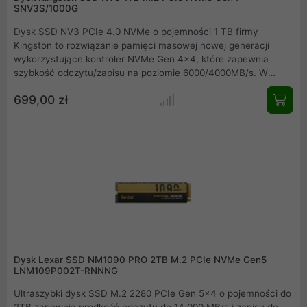
SNV3S/1000G
Dysk SSD NV3 PCIe 4.0 NVMe o pojemności 1 TB firmy
Kingston to rozwiązanie pamięci masowej nowej generacji
wykorzystujące kontroler NVMe Gen 4x4, które zapewnia
szybkość odczytu/zapisu na poziomie 6000/4000MB/s. W
połączeniu z niższym zużyciem energii i mniejszą ilością
699,00 zł
wydzielanego ciepła pozwala to zoptymalizować wydajność
systemu przy jednoczesnym zachowaniu jego wartości.
Kompaktowa, jednostronna konstrukcja M.2 2280 (22 x 80mm)
zapewnia więcej miejsca na inne komponenty. Wykorzystaj
szybkość interfejsu NVMe,wybierając dysk NV3.
Dysk Lexar SSD NM1090 PRO 2TB M.2 PCIe NVMe Gen5
LNM109P002T-RNNNG
Ultraszybki dysk SSD M.2 2280 PCIe Gen 5x4 o pojemności do