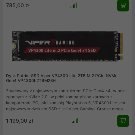
785,00 zł
pamięci hosta VP4300 Lite oraz obsłudze Flash w trybie Toggle
5 i ONFi 5 dla podwójnych szybkości przesyłania danych do
2400MT/s. Oprócz prędkości odczytu sekwencyjnego do 7400
MB/s, prędkości zapisu sekwencyjnego do 6400 MB/s,
szybkości odczytu sekwencyjnego PS5 do 6100 MB/s i 800
TBW, VP4300 Lite za każdym razem zdmuchnie konkurencję.
Dysk Patriot SSD Viper VP4300 Lite 2TB M.2 PCIe NVMe
Gen4 VP4300L2TBM28H
Zbudowany z najnowszym kontrolerem PCIe Gen4 x4, w pełni
zgodnym z NVMe 2.0 i w pełni kompatybilny zarówno z
komputerami PC, jak i konsolą Playstation 5, VP4300 Lite jest
najnowszym dyskiem SSD z linii Viper Gaming. Gracze mogą
spodziewać się wysokiej wydajności dzięki obsłudze bufora
1 199,00 zł
pamięci hosta VP4300 Lite oraz obsłudze Flash w trybie Toggle
5 i ONFi 5 dla podwójnych szybkości przesyłania danych do
2400MT/s. Oprócz prędkości odczytu sekwencyjnego do 7400