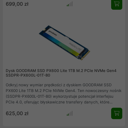
699,00 zł
interfejsowi PCIe Gen4 i prędkości odczytu do 5000 MB/s
oferuje błyskawiczny dostęp do plików i płynne działanie wielu
aplikacji jednocześnie. Smukła konstrukcja M.2 ułatwia
instalację, a krótkie czasy reakcji zapewniają komfortową
pracę bez zbędnych opóźnień.
Dysk GOODRAM SSD PX600 Lite 1TB M.2 PCIe NVMe Gen4
SSDPR-PX600L-01T-80
Odkryj nowy wymiar prędkości z dyskiem GOODRAM SSD
PX600 Lite 1TB M.2 PCIe NVMe Gen4. Ten nowoczesny nośnik
(SSDPR-PX600L-01T-80) wykorzystuje potencjał interfejsu
PCIe 4.0, oferując błyskawiczne transfery danych, które
zrewolucjonizują Twoją pracę i rozrywkę. Dzięki prędkościom
625,00 zł
odczytu do 3600 MB/s i zapisu do 2700 MB/s, system, gry i
profesjonalne aplikacje uruchamiają się w mgnieniu oka. To
idealny wybór do modernizacji komputera stacjonarnego lub