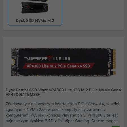
Dysk SSD NVMe M.2
Dysk Patriot SSD Viper VP4300 Lite 1TB M.2 PCIe NVMe Gen4
VP4300L1TBM28H
Zbudowany z najnowszym kontrolerem PCIe Gen4 x4, w pełni
zgodnym z NVMe 2.0 i w pełni kompatybilny zarówno z
komputerami PC, jak i konsolą Playstation 5, VP4300 Lite jest
najnowszym dyskiem SSD z linii Viper Gaming. Gracze mogą
spodziewać się wysokiej wydajności dzięki obsłudze bufora