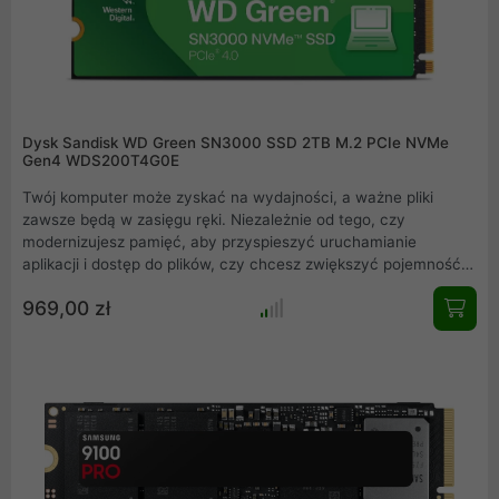
Dysk Sandisk WD Green SN3000 SSD 2TB M.2 PCIe NVMe
Gen4 WDS200T4G0E
Twój komputer może zyskać na wydajności, a ważne pliki
zawsze będą w zasięgu ręki. Niezależnie od tego, czy
modernizujesz pamięć, aby przyspieszyć uruchamianie
aplikacji i dostęp do plików, czy chcesz zwiększyć pojemność,
by przechowywać więcej danych, dysk SSD WD Green
969,00 zł
SN3000 NVMe poprawia szybkość przechowywania i zapewnia
dodatkowe miejsce. Dysk SSD PCIe Gen4 z prędkością
odczytu do 5000 MB/s2 w smukłej obudowie M.2 umożliwia
płynne korzystanie z aplikacji, gwarantując błyskawiczny czas
reakcji i pozwalając na pracę bez żadnych opóźnień.