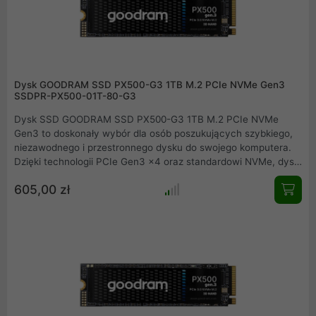
Dysk GOODRAM SSD PX500-G3 1TB M.2 PCIe NVMe Gen3
SSDPR-PX500-01T-80-G3
Dysk SSD GOODRAM SSD PX500-G3 1TB M.2 PCIe NVMe
Gen3 to doskonały wybór dla osób poszukujących szybkiego,
niezawodnego i przestronnego dysku do swojego komputera.
Dzięki technologii PCIe Gen3 x4 oraz standardowi NVMe, dysk
ten zapewnia błyskawiczną prędkość transferu danych, co
605,00 zł
wpływa na płynność pracy systemu oraz szybsze ładowanie
aplikacji. Z pojemnością 1 TB zyskujesz dużą przestrzeń na
dane, idealną do przechowywania gier, filmów, dokumentów i
innych plików multimedialnych.