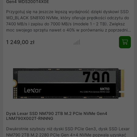
Gen4 WDS200T4X0E
Przygotuj się na jeszcze lepszą wydajność dzięki dyskowi SSD
WD_BLACK SN8100 NVMe, który oferuje prędkości odczytu do
7400 MB/s i zapisu do 7000 MB/s (modele 1 - 2 TB). Zwiększ
moc swojego sprzętu nawet o 40% w porównaniu z poprzednią
generacją, ciesząc się płynną i dynamiczną rozgrywką bez
1 249,00 zł
zbędnych opóźnień. Stworzony z myślą o laptopach i
konsolach przenośnych, zapewnia błyskawiczne czasy
ładowania i zoptymalizowaną efektywność energetyczną, abyś
mógł dłużej cieszyć się grą na najwyższym poziomie. Dzięki
pojemności do 4 TB bez trudu pomieścisz wszystkie ulubione
tytuły, dodatki i przyszłe aktualizacje. Wzbogać swój zestaw
już dziś i przygotuj się na wymagania AI oraz gier nowej
generacji!
Dysk Lexar SSD NM790 2TB M.2 PCIe NVMe Gen4
LNM790X002T-RNNNG
Dwukrotnie szybszy niż dyski SSD PCIe Gen3, dysk SSD Lexar
NM790 2TB M.2 2280 PCIe Gen 4x4 NVMe pozwala uzyskać