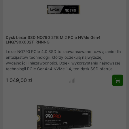
wymiar wydajności. Uruchamianie, wczytywanie oraz
zapisywanie danych, gier, treści nigdy nie było tak szybkie!
Dysk Lexar SSD NQ790 2TB M.2 PCIe NVMe Gen4
LNQ790X002T-RNNNG
Lexar NQ790 PCIe 4.0 SSD to zaawansowane rozwiązanie dla
entuzjastów technologii, którzy oczekują najwyższej
wydajności i niezawodności. Dzięki wykorzystaniu najnowszej
technologii PCIe Gen4x4 NVMe 1.4, ten dysk SSD oferuje
prędkości odczytu do 7000 MB/s i zapisu do 6000 MB/s, co
1 049,00 zł
czyni go idealnym wyborem dla graczy, twórców treści i
profesjonalistów. Lexar NQ790 PCIe 4.0 SSD to doskonały
wybór dla tych, którzy oczekują najwyższej wydajności,
niezawodności i bezpieczeństwa danych. Dzięki
zaawansowanej technologii, wyjątkowej prędkości i łatwości
instalacji, ten dysk SSD spełni oczekiwania nawet najbardziej
wymagających użytkowników