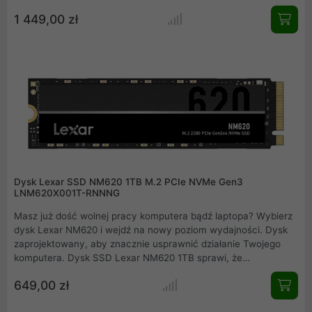
PCIe Gen4 zapewnia niesamowite prędkości odczytu do 7000 i
1 449,00 zł
zapisu do 7000MB/s. Bez obaw możecie korzystać z pełnej
wydajności KC3000 nie martwiąc się o wysokie temperatury i
związane z tym spadki wydajności. Cienki radiator
umieszczony na dysku, skutecznie odprowadza ciepło dzięki
czemu wszystkie spadki wydajności, to od dziś przeszłość.
Wydajność dysku KC3000 wprowadzi Was w zupełnie nowy
wymiar wydajności. Uruchamianie, wczytywanie oraz
zapisywanie danych, gier, treści nigdy nie było tak szybkie!
Dysk Lexar SSD NM620 1TB M.2 PCIe NVMe Gen3
LNM620X001T-RNNNG
Masz już dość wolnej pracy komputera bądź laptopa? Wybierz
dysk Lexar NM620 i wejdź na nowy poziom wydajności. Dysk
zaprojektowany, aby znacznie usprawnić działanie Twojego
komputera. Dysk SSD Lexar NM620 1TB sprawi, że
uruchamianie systemu i aplikacji będzie błyskawiczne. Interfejs
649,00 zł
M.2 PCIe Gen3x4 NVMe 1.4 oraz wbudowana kość pamięci 3D
NAND gwarantują bardzo szybkie prędkości odczytu i zapisu