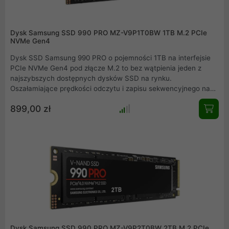
Dysk Samsung SSD 990 PRO MZ-V9P1T0BW 1TB M.2 PCIe
NVMe Gen4
Dysk SSD Samsung 990 PRO o pojemności 1TB na interfejsie
PCIe NVMe Gen4 pod złącze M.2 to bez wątpienia jeden z
najszybszych dostępnych dysków SSD na rynku.
Oszałamiające prędkości odczytu i zapisu sekwencyjnego na
poziomie 7450 MB/s - 6900 MB/s gwarantują
899,00 zł
bezkompromisową i najwyższą wydajność zarówno podczas
grania w gry jak i również przy tworzeniu treści
multimedialnych. Samsung 990 PRO idealnie sprawdzi się w
zestawach komputerowych jak i również w konsolach PS5.
Wejdź na zupełnie nowy poziom wydajności, który dotąd był
całkowicie poza zasięgiem domowych użytkowników.
Wczytywanie, uruchamianie, zapisywanie nigdy nie było tak
szybkie, jak jest teraz możliwe przy wykorzystaniu dysku
Samsung 990 Pro.
Dysk Samsung SSD 990 PRO MZ-V9P2T0BW 2TB M.2 PCIe