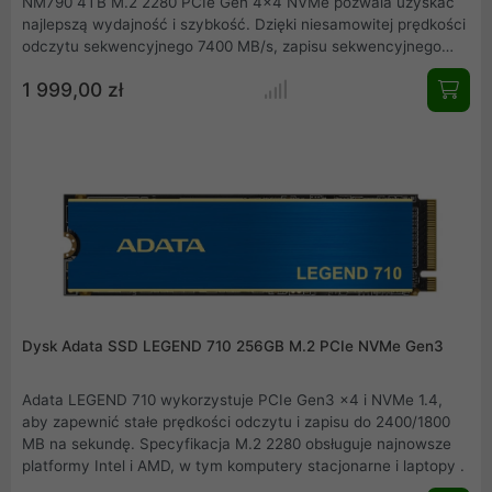
NM790 4TB M.2 2280 PCIe Gen 4x4 NVMe pozwala uzyskać
najlepszą wydajność i szybkość. Dzięki niesamowitej prędkości
odczytu sekwencyjnego 7400 MB/s, zapisu sekwencyjnego
6500 MB/s i szybkości odczytu losowego do 1 000 000 IOP,
1 999,00 zł
dysk SSD Lexar NM790 4TB ma wydajność, dzięki której
dotrzesz do mety jako pierwszy lub z łatwością dotrzymasz
najbardziej wymagających terminów.
Dysk Adata SSD LEGEND 710 256GB M.2 PCIe NVMe Gen3
Adata LEGEND 710 wykorzystuje PCIe Gen3 x4 i NVMe 1.4,
aby zapewnić stałe prędkości odczytu i zapisu do 2400/1800
MB na sekundę. Specyfikacja M.2 2280 obsługuje najnowsze
platformy Intel i AMD, w tym komputery stacjonarne i laptopy .