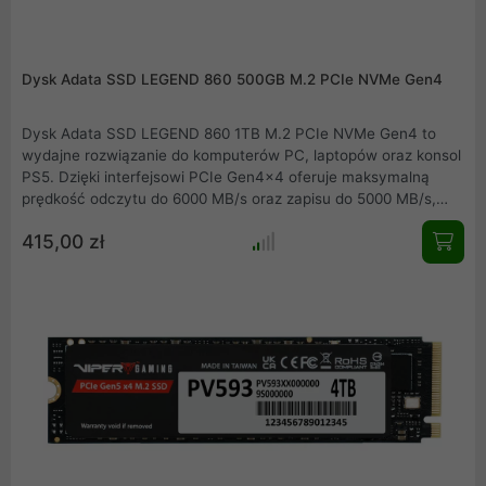
Dysk Adata SSD LEGEND 860 500GB M.2 PCIe NVMe Gen4
Dysk Adata SSD LEGEND 860 1TB M.2 PCIe NVMe Gen4 to
wydajne rozwiązanie do komputerów PC, laptopów oraz konsol
PS5. Dzięki interfejsowi PCIe Gen4x4 oferuje maksymalną
prędkość odczytu do 6000 MB/s oraz zapisu do 5000 MB/s,
zapewniając szybki dostęp do danych. Wysoka odporność na
415,00 zł
wstrząsy, szeroki zakres temperatur pracy oraz 5-letnia
gwarancja sprawiają, że jest to niezawodne i trwałe urządzenie
do intensywnych zadań.