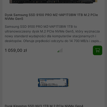
Dysk Samsung SSD 9100 PRO MZ-VAP1T0BW 1TB M.2 PCIe
NVMe Gen5
Samsung SSD 9100 PRO MZ-VAP1T0BW 1TB to
ultranowoczesny dysk M.2 PCIe NVMe Gen5, który wyznacza
nowy standard wydajności dla komputerów stacjonarnych i
desktopów. Oferuje prędkości odczytu do 14 700 MB/s i zapisu
do 13 300 MB/s, zapewniając błyskawiczne ładowanie
1 059,00 zł
systemu, aplikacji oraz gier. Idealny wybór dla wymagających
użytkowników, profesjonalistów i graczy.
Dysk Kingston SSD NV3 1TB M.2 PCIe NVMe Gen4