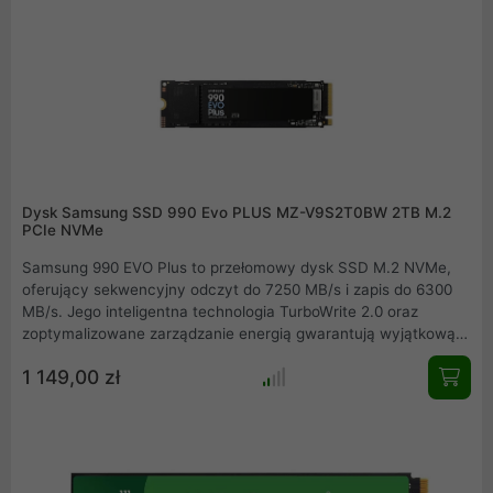
multimedialnych. Samsung 990 PRO idealnie sprawdzi się w
zestawach komputerowych jak i również w konsolach PS5.
Wejdź na zupełnie nowy poziom wydajności, który dotąd był
całkowicie poza zasięgiem domowych użytkowników.
Wczytywanie, uruchamianie, zapisywanie nigdy nie było tak
szybkie, jak jest teraz możliwe przy wykorzystaniu dysku
Samsung 990 Pro.
Dysk Samsung SSD 990 Evo PLUS MZ-V9S2T0BW 2TB M.2
PCIe NVMe
Samsung 990 EVO Plus to przełomowy dysk SSD M.2 NVMe,
oferujący sekwencyjny odczyt do 7250 MB/s i zapis do 6300
MB/s. Jego inteligentna technologia TurboWrite 2.0 oraz
zoptymalizowane zarządzanie energią gwarantują wyjątkową
wydajność przy intensywnym obciążeniu. Nowoczesne
1 149,00 zł
rozwiązania pozwalają na chłodniejszą pracę, stabilność i
dłuższą żywotność urządzenia, czyniąc go idealnym zarówno
do pracy, jak i rozrywki.