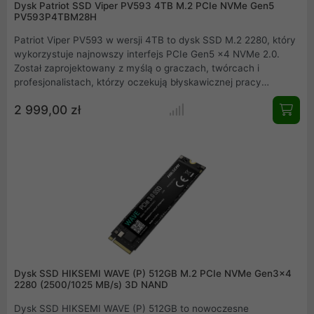
Dysk Patriot SSD Viper PV593 4TB M.2 PCIe NVMe Gen5
PV593P4TBM28H
Patriot Viper PV593 w wersji 4TB to dysk SSD M.2 2280, który
wykorzystuje najnowszy interfejs PCIe Gen5 x4 NVMe 2.0.
Został zaprojektowany z myślą o graczach, twórcach i
profesjonalistach, którzy oczekują błyskawicznej pracy
systemu, szybkiego ładowania aplikacji oraz
2 999,00 zł
natychmiastowego dostępu do dużych plików. Wersja 4TB
łączy wystarczającą pojemność do codziennego użytkowania z
ekstremalną wydajnością, typową dla nowej generacji
nośników SSD.
Dysk SSD HIKSEMI WAVE (P) 512GB M.2 PCIe NVMe Gen3x4
2280 (2500/1025 MB/s) 3D NAND
Dysk SSD HIKSEMI WAVE (P) 512GB to nowoczesne