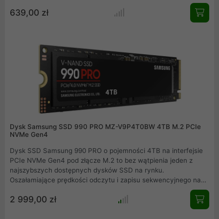
zapis do 2700 MB/s. Wyposażony w smukły radiator grafenowy
639,00 zł
zapewnia efektywne odprowadzanie ciepła. Idealny dla graczy
i profesjonalistów, którzy oczekują niezawodności i wysokiej
wydajności.
Dysk Samsung SSD 990 PRO MZ-V9P4T0BW 4TB M.2 PCIe
NVMe Gen4
Dysk SSD Samsung 990 PRO o pojemności 4TB na interfejsie
PCIe NVMe Gen4 pod złącze M.2 to bez wątpienia jeden z
najszybszych dostępnych dysków SSD na rynku.
Oszałamiające prędkości odczytu i zapisu sekwencyjnego na
poziomie 7450 MB/s - 6900 MB/s gwarantują
2 999,00 zł
bezkompromisową i najwyższą wydajność zarówno podczas
grania w gry jak i również przy tworzeniu treści