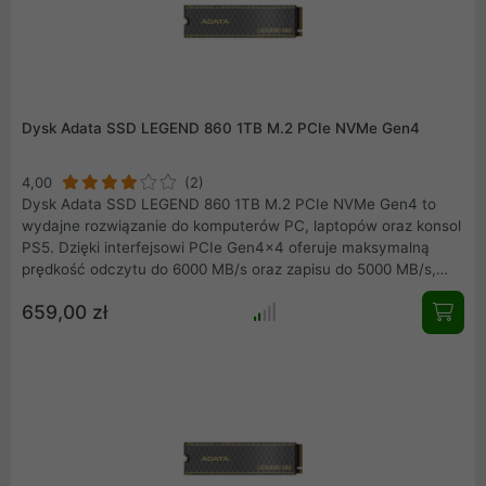
Dysk Adata SSD LEGEND 860 1TB M.2 PCIe NVMe Gen4
4,00
(2)
Dysk Adata SSD LEGEND 860 1TB M.2 PCIe NVMe Gen4 to
wydajne rozwiązanie do komputerów PC, laptopów oraz konsol
PS5. Dzięki interfejsowi PCIe Gen4x4 oferuje maksymalną
prędkość odczytu do 6000 MB/s oraz zapisu do 5000 MB/s,
zapewniając szybki dostęp do danych. Wysoka odporność na
659,00 zł
wstrząsy, szeroki zakres temperatur pracy oraz 5-letnia
gwarancja sprawiają, że jest to niezawodne i trwałe urządzenie
do intensywnych zadań.