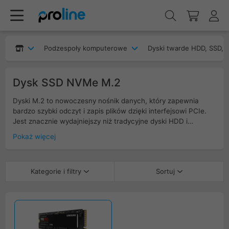
Podzespoły komputerowe
Dyski twarde HDD, SSD, 
Dysk SSD NVMe M.2
Dyski M.2 to nowoczesny nośnik danych, który zapewnia
bardzo szybki odczyt i zapis plików dzięki interfejsowi PCIe.
Jest znacznie wydajniejszy niż tradycyjne dyski HDD i
standardowe SSD SATA. Kompaktowy format M.2 NVMe
Pokaż więcej
pozwala na montaż bez użycia kabli, bezpośrednio na płycie
głównej. Idealny do komputerów gamingowych, laptopów
oraz stacji roboczych, gdzie liczy się szybki start systemu,
Kategorie i filtry
Sortuj
błyskawiczne ładowanie gier i sprawna praca z dużymi
plikami. Tylko dysk M.2 PCIe 5.0 moze zagwarantować
maksymalny transfer danych.