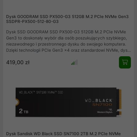
Dysk GOODRAM SSD PX500-G3 512GB M.2 PCIe NVMe Gen3
SSDPR-PX500-512-80-G3
Dysk SSD GOODRAM SSD PX500-G3 512GB M.2 PCIe NVMe
Gen3 to doskonały wybór dla osób poszukujących szybkiego,
niezawodnego i przestronnego dysku do swojego komputera.
Dzięki technologii PCIe Gen3 x4 oraz standardowi NVMe, dysk
ten zapewnia błyskawiczną prędkość transferu danych, co
419,00 zł
wpływa na płynność pracy systemu oraz szybsze ładowanie
aplikacji. Z pojemnością 512 GB zyskujesz dużą przestrzeń na
dane, idealną do przechowywania gier, filmów, dokumentów i
innych plików multimedialnych.
Dysk Sandisk WD Black SSD SN7100 2TB M.2 PCIe NVMe