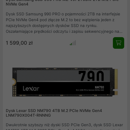
NVMe Gen4
Dysk SSD Samsung 990 PRO o pojemności 2TB na interfejsie
PCIe NVMe Gen4 pod złącze M.2 to bez wątpienia jeden z
najszybszych dostępnych dysków SSD na rynku.
Oszałamiające prędkości odczytu i zapisu sekwencyjnego na
poziomie 7450 MB/s - 6900 MB/s gwarantują
1 599,00 zł
bezkompromisową i najwyższą wydajność zarówno podczas
grania w gry jak i również przy tworzeniu treści
multimedialnych. Samsung 990 PRO idealnie sprawdzi się w
zestawach komputerowych jak i również w konsolach PS5.
Wejdź na zupełnie nowy poziom wydajności, który dotąd był
całkowicie poza zasięgiem domowych użytkowników.
Wczytywanie, uruchamianie, zapisywanie nigdy nie było tak
szybkie, jak jest teraz możliwe przy wykorzystaniu dysku
Samsung 990 Pro.
Dysk Lexar SSD NM790 4TB M.2 PCIe NVMe Gen4
LNM790X004T-RNNNG
Dwukrotnie szybszy niż dyski SSD PCIe Gen3, dysk SSD Lexar