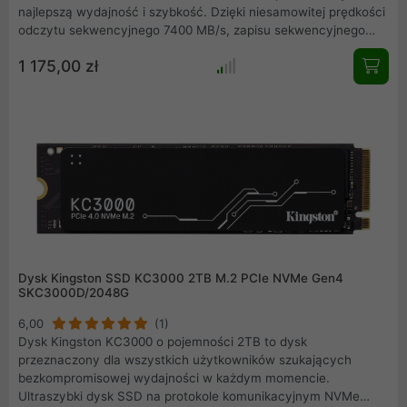
najlepszą wydajność i szybkość. Dzięki niesamowitej prędkości
odczytu sekwencyjnego 7400 MB/s, zapisu sekwencyjnego
6500 MB/s i szybkości odczytu losowego do 1 000 000 IOP,
1 175,00 zł
dysk SSD Lexar NM790 2TB ma wydajność, dzięki której
dotrzesz do mety jako pierwszy lub z łatwością dotrzymasz
najbardziej wymagających terminów.
Dysk Kingston SSD KC3000 2TB M.2 PCIe NVMe Gen4
SKC3000D/2048G
6,00
(1)
Dysk Kingston KC3000 o pojemności 2TB to dysk
przeznaczony dla wszystkich użytkowników szukających
bezkompromisowej wydajności w każdym momencie.
Ultraszybki dysk SSD na protokole komunikacyjnym NVMe