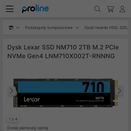
Podzespoły komputerowe
Dyski twarde HDD, SSD, 
Dysk Lexar SSD NM710 2TB M.2 PCIe
NVMe Gen4 LNM710X002T-RNNNG
Poprzedni
Na
1 z 4
Dodaj pierwszą opinię