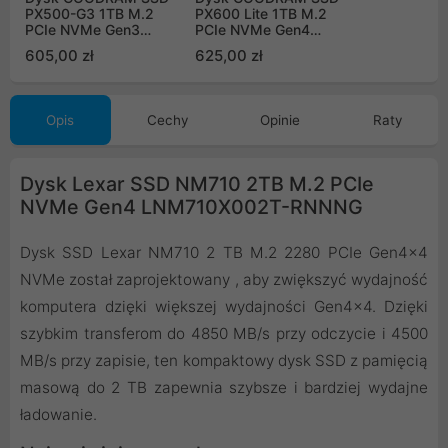
PX500-G3 1TB M.2
PX600 Lite 1TB M.2
PCIe NVMe Gen3
PCIe NVMe Gen4
SSDPR-PX500-01T-80-
SSDPR-PX600L-01T-80
605,00 zł
625,00 zł
G3
Opis
Cechy
Opinie
Raty
Dysk Lexar SSD NM710 2TB M.2 PCIe
NVMe Gen4 LNM710X002T-RNNNG
Dysk SSD Lexar NM710 2 TB M.2 2280 PCIe Gen4x4
NVMe został zaprojektowany , aby zwiększyć wydajność
komputera dzięki większej wydajności Gen4x4. Dzięki
szybkim transferom do 4850 MB/s przy odczycie i 4500
MB/s przy zapisie, ten kompaktowy dysk SSD z pamięcią
masową do 2 TB zapewnia szybsze i bardziej wydajne
ładowanie.