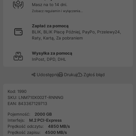
Masz na to 14 dni.
Zobacz regulamin i wyłączenia...
Zapłać za pomocą
BLIK, BLIK Płacę Później, PayPo, Przelewy24,
Raty, Kartą, Za pobraniem
Wysyłka za pomocą
InPost, DPD, DHL
Udostępnij
Drukuj
Zgłoś błąd
Kod: 1990
SKU: LNM710X002T-RNNNG
EAN: 843367129713
Pojemność:
2000 GB
Interfejs:
M.2 PCI-Express
Prędkość odczytu:
4850 MB/s
Prędkość zapisu:
4500 MB/s