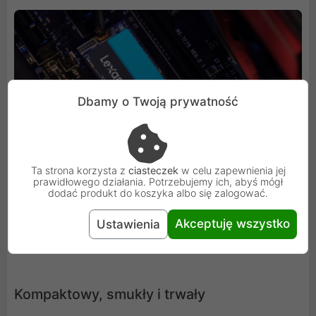
Dbamy o Twoją prywatność
Ta strona korzysta z
ciasteczek
w celu zapewnienia jej
prawidłowego działania. Potrzebujemy ich, abyś mógł
dodać produkt do koszyka albo się zalogować.
Akceptuję wszystko
Ustawienia
Kompaktowy, smukły i trwały