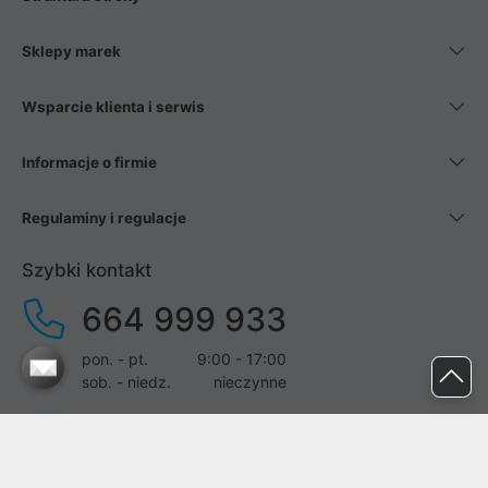
Sklepy marek
Wsparcie klienta i serwis
Informacje o firmie
Regulaminy i regulacje
Szybki kontakt
664 999 933
pon. - pt.
9:00 - 17:00
sob. - niedz.
nieczynne
pomoc@proline.pl
Dołącz do nas