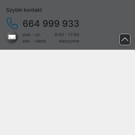
Szybki kontakt
664 999 933
pon. - pt.
9:00 - 17:00
sob. - niedz.
nieczynne
pomoc@proline.pl
Dołącz do nas
Zgłoś błąd na stronie
Proline SA z siedzibą w Mirkowie (55-095), przy ul. Brzozowej 5,
wpisana do rejestru przedsiębiorców Krajowego Rejestru Sądowego
przez Sąd Rejonowy dla Wrocławia-Fabrycznej we Wrocławiu, VI
Wydział Gospodarczy Krajowego Rejestru Sądowego pod nr KRS:
0000282071, NIP: 8951898022, REGON: 020482041, BDO:
000437899. Kapitał zakładowy Spółki wynosi 500000,00 zł i został