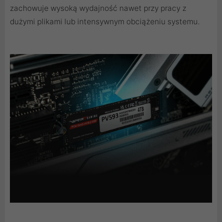
zachowuje wysoką wydajność nawet przy pracy z
dużymi plikami lub intensywnym obciążeniu systemu.