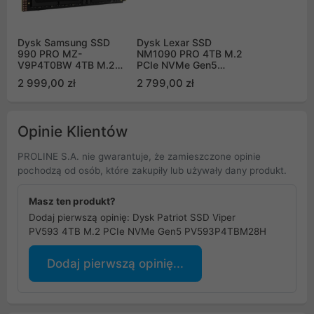
Dysk Samsung SSD
Dysk Lexar SSD
990 PRO MZ-
NM1090 PRO 4TB M.2
V9P4T0BW 4TB M.2
PCIe NVMe Gen5
PCIe NVMe Gen4
LNM109P004T-RNNNG
2 999,00 zł
2 799,00 zł
Opinie Klientów
PROLINE S.A. nie gwarantuje, że zamieszczone opinie
pochodzą od osób, które zakupiły lub używały dany produkt.
Masz ten produkt?
Dodaj pierwszą opinię: Dysk Patriot SSD Viper
PV593 4TB M.2 PCIe NVMe Gen5 PV593P4TBM28H
Dodaj pierwszą opinię...