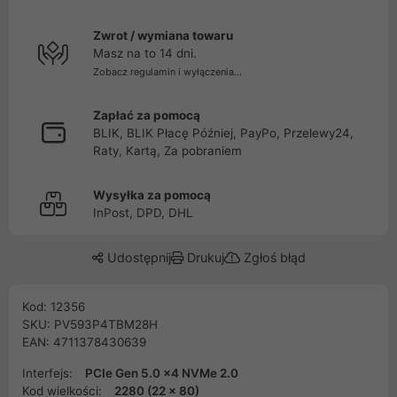
Zwrot / wymiana towaru
Masz na to 14 dni.
Zobacz regulamin i wyłączenia...
Zapłać za pomocą
BLIK, BLIK Płacę Później, PayPo, Przelewy24,
Raty, Kartą, Za pobraniem
Wysyłka za pomocą
InPost, DPD, DHL
Udostępnij
Drukuj
Zgłoś błąd
Kod: 12356
SKU: PV593P4TBM28H
EAN: 4711378430639
Interfejs:
PCIe Gen 5.0 x4 NVMe 2.0
Kod wielkości:
2280 (22 x 80)