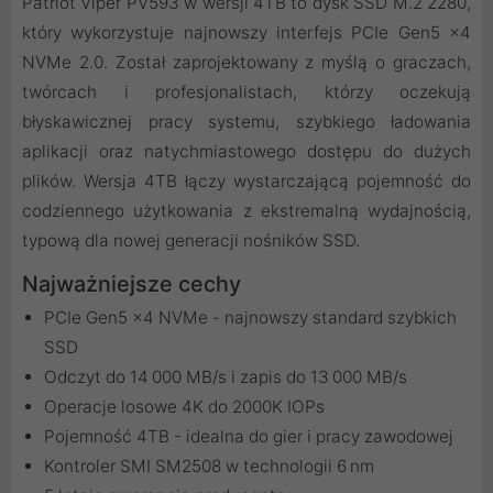
Patriot Viper PV593 w wersji 4TB to dysk SSD M.2 2280,
który wykorzystuje najnowszy interfejs PCIe Gen5 x4
NVMe 2.0. Został zaprojektowany z myślą o graczach,
twórcach i profesjonalistach, którzy oczekują
błyskawicznej pracy systemu, szybkiego ładowania
aplikacji oraz natychmiastowego dostępu do dużych
plików. Wersja 4TB łączy wystarczającą pojemność do
codziennego użytkowania z ekstremalną wydajnością,
typową dla nowej generacji nośników SSD.
Najważniejsze cechy
PCIe Gen5 x4 NVMe - najnowszy standard szybkich
SSD
Odczyt do 14 000 MB/s i zapis do 13 000 MB/s
Operacje losowe 4K do 2000K IOPs
Pojemność 4TB - idealna do gier i pracy zawodowej
Kontroler SMI SM2508 w technologii 6 nm