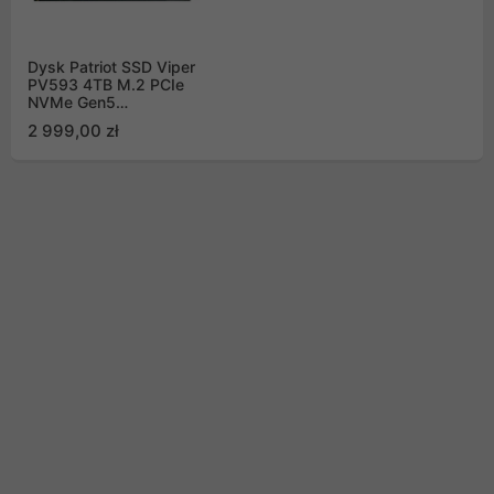
Dysk Patriot SSD Viper
PV593 4TB M.2 PCIe
NVMe Gen5
PV593P4TBM28H
2 999,00 zł