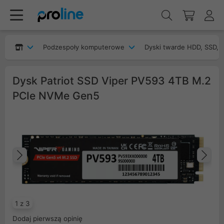
Podzespoły komputerowe
Dyski twarde HDD, SSD, 
Dysk Patriot SSD Viper PV593 4TB M.2
PCIe NVMe Gen5
Poprzedni
Na
1 z 3
Dodaj pierwszą opinię