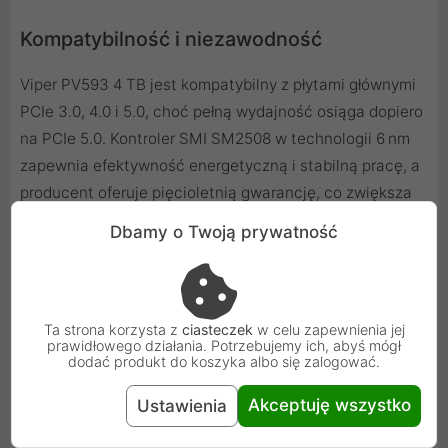
Kompatybilność i niezawodność
Viper PV593 4 TB jest kompatybilny z płytami głównymi
PCIe 3.0, 4.0 i 5.0, choć pełną wydajność osiąga dopiero
na PCIe 5.0. Kontroler SMI SM2508 w technologii 6 nm
zapewnia efektywność energetyczną i stabilną pracę, a
producent oferuje pięcioletnią gwarancję, co zwiększa
poczucie bezpieczeństwa przy codziennym
Dbamy o Twoją prywatność
użytkowaniu.
Ta strona korzysta z
ciasteczek
w celu zapewnienia jej
prawidłowego działania. Potrzebujemy ich, abyś mógł
dodać produkt do koszyka albo się zalogować.
Akceptuję wszystko
Ustawienia