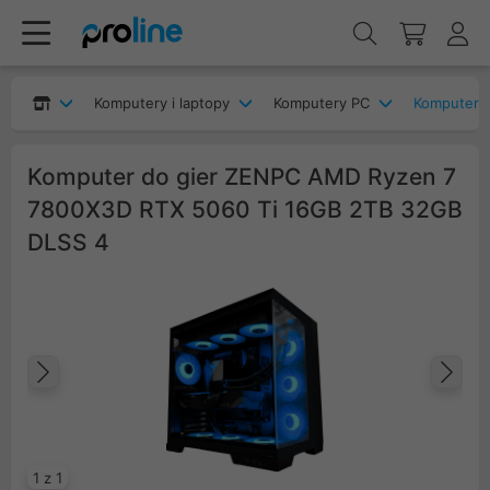
Komputery i laptopy
Komputery PC
Komputery
Komputer do gier ZENPC AMD Ryzen 7
7800X3D RTX 5060 Ti 16GB 2TB 32GB
DLSS 4
Poprzedni
Na
1 z 1