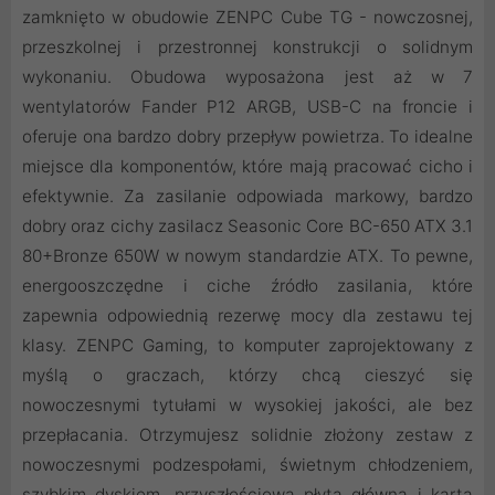
zamknięto w obudowie ZENPC Cube TG - nowczosnej,
przeszkolnej i przestronnej konstrukcji o solidnym
wykonaniu. Obudowa wyposażona jest aż w 7
wentylatorów Fander P12 ARGB, USB-C na froncie i
oferuje ona bardzo dobry przepływ powietrza. To idealne
miejsce dla komponentów, które mają pracować cicho i
efektywnie. Za zasilanie odpowiada markowy, bardzo
dobry oraz cichy zasilacz Seasonic Core BC-650 ATX 3.1
80+Bronze 650W w nowym standardzie ATX. To pewne,
energooszczędne i ciche źródło zasilania, które
zapewnia odpowiednią rezerwę mocy dla zestawu tej
klasy. ZENPC Gaming, to komputer zaprojektowany z
myślą o graczach, którzy chcą cieszyć się
nowoczesnymi tytułami w wysokiej jakości, ale bez
przepłacania. Otrzymujesz solidnie złożony zestaw z
nowoczesnymi podzespołami, świetnym chłodzeniem,
szybkim dyskiem, przyszłościową płytą główną i kartą