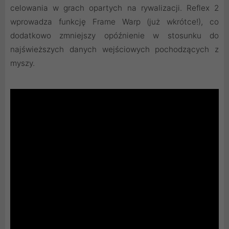
celowania w grach opartych na rywalizacji. Reflex 2
wprowadza funkcję Frame Warp (już wkrótce!), co
dodatkowo zmniejszy opóźnienie w stosunku do
najświeższych danych wejściowych pochodzących z
myszy.