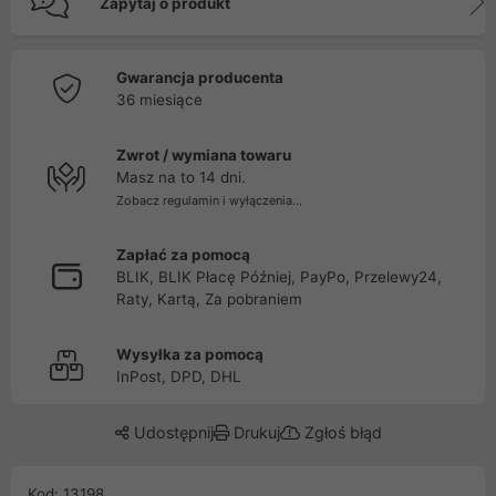
Zapytaj o produkt
Gwarancja producenta
36 miesiące
Zwrot / wymiana towaru
Masz na to 14 dni.
Zobacz regulamin i wyłączenia...
Zapłać za pomocą
BLIK, BLIK Płacę Później, PayPo, Przelewy24,
Raty, Kartą, Za pobraniem
Wysyłka za pomocą
InPost, DPD, DHL
Udostępnij
Drukuj
Zgłoś błąd
Kod: 13198