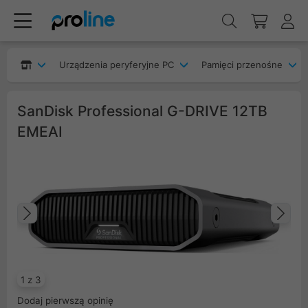
Urządzenia peryferyjne PC
Pamięci przenośne
SanDisk Professional G-DRIVE 12TB
EMEAI
Poprzedni
Na
1 z 3
Dodaj pierwszą opinię