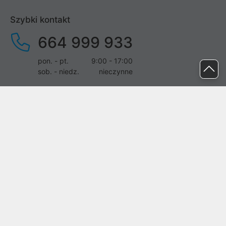
Szybki kontakt
664 999 933
pon. - pt.
9:00 - 17:00
sob. - niedz.
nieczynne
pomoc@proline.pl
Dołącz do nas
Zgłoś błąd na stronie
Proline SA z siedzibą w Mirkowie (55-095), przy ul. Brzozowej 5,
wpisana do rejestru przedsiębiorców Krajowego Rejestru Sądowego
przez Sąd Rejonowy dla Wrocławia-Fabrycznej we Wrocławiu, VI
Wydział Gospodarczy Krajowego Rejestru Sądowego pod nr KRS:
0000282071, NIP: 8951898022, REGON: 020482041, BDO:
000437899. Kapitał zakładowy Spółki wynosi 500000,00 zł i został