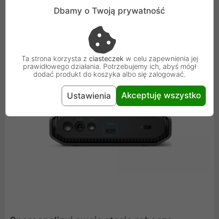
doskonale komponuje się z nowoczesnymi komputerami
Dbamy o Twoją prywatność
i zapewnia wytrzymałość, którą możesz odczuć. Wybierz
jeden z trzech trybów (wyłączony, domyślny i jasny), aby
w prosty sposób dopasować podświetlenie LED. Możesz
Ta strona korzysta z
ciasteczek
w celu zapewnienia jej
również całkowicie wyłączyć tę funkcję.
prawidłowego działania. Potrzebujemy ich, abyś mógł
dodać produkt do koszyka albo się zalogować.
Akceptuję wszystko
Ustawienia