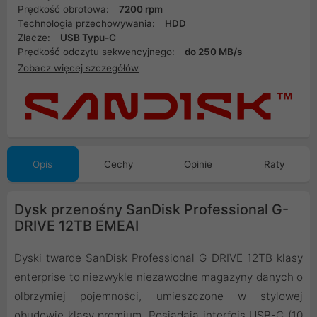
Prędkość obrotowa:
7200 rpm
Technologia przechowywania:
HDD
Złacze:
USB Typu-C
Prędkość odczytu sekwencyjnego:
do 250 MB/s
Zobacz więcej szczegółów
Opis
Cechy
Opinie
Raty
Dysk przenośny SanDisk Professional G-
DRIVE 12TB EMEAI
Dyski twarde SanDisk Professional G-DRIVE 12TB klasy
enterprise to niezwykle niezawodne magazyny danych o
olbrzymiej pojemności, umieszczone w stylowej
obudowie klasy premium. Posiadają interfejs USB-C (10