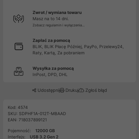
Zwrot / wymiana towaru
Masz na to 14 dni.
Zobacz regulamin i wyłączenia...
Zapłać za pomocą
BLIK, BLIK Płacę Później, PayPo, Przelewy24,
Raty, Kartą, Za pobraniem
Wysyłka za pomocą
InPost, DPD, DHL
Udostępnij
Drukuj
Zgłoś błąd
Kod: 4574
SKU: SDPHF1A-012T-MBAAD
EAN: 718037899121
Pojemność:
12000 GB
Interfejs:
USB 3.2 Gen 2