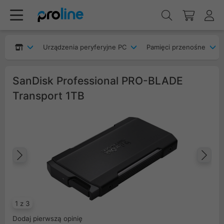
Urządzenia peryferyjne PC
Pamięci przenośne
SanDisk Professional PRO-BLADE
Transport 1TB
Poprzedni
Na
1 z 3
Dodaj pierwszą opinię