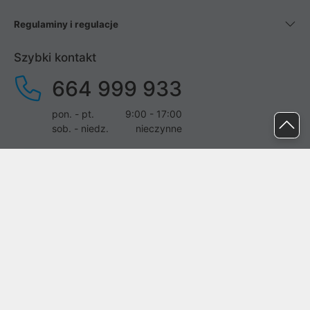
Regulaminy i regulacje
Szybki kontakt
664 999 933
pon. - pt.
9:00 - 17:00
sob. - niedz.
nieczynne
pomoc@proline.pl
Dołącz do nas
Zgłoś błąd na stronie
Proline SA z siedzibą w Mirkowie (55-095), przy ul. Brzozowej 5,
wpisana do rejestru przedsiębiorców Krajowego Rejestru Sądowego
przez Sąd Rejonowy dla Wrocławia-Fabrycznej we Wrocławiu, VI