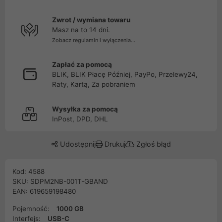
Zwrot / wymiana towaru
Masz na to 14 dni.
Zobacz regulamin i wyłączenia...
Zapłać za pomocą
BLIK, BLIK Płacę Później, PayPo, Przelewy24,
Raty, Kartą, Za pobraniem
Wysyłka za pomocą
InPost, DPD, DHL
Udostępnij
Drukuj
Zgłoś błąd
Kod: 4588
SKU: SDPM2NB-001T-GBAND
EAN: 619659198480
Pojemność:
1000 GB
Interfejs:
USB-C