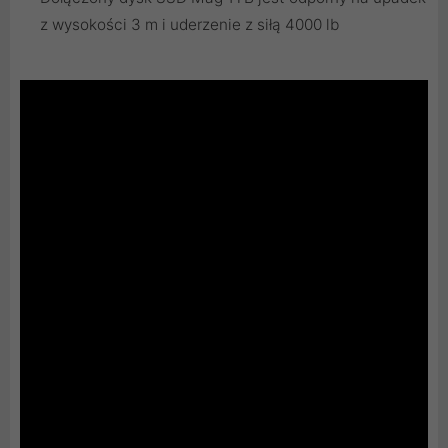
z wysokości 3 m i uderzenie z siłą 4000 lb