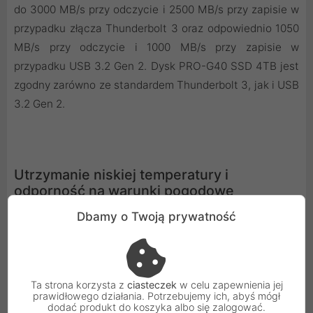
do 3000 MB/s przy odczycie i 2500 MB/s przy zapisie w
przypadku złącza Thunderbolt 3 oraz odpowiednio 1050
MB/s przy odczycie i 1000 MB/s przy zapisie w
przypadku USB 3.2 Gen 2. Dysk PRO-G40 SSD 4TB jest
zgodny zarówno ze standardem Thunderbolt 3, jak i USB
3.2 Gen 2.
Utrzymanie niskiej temperatury i
odporność na warunki pogodowe
Dbamy o Twoją prywatność
Dysk PRO-G40 SSD 4TB posiada wbudowany
aluminiowy rdzeń chłodzący, który pozwala utrzymać
nadzwyczajnie wysoką prędkość nawet przy
największym obciążeniu. Posiada też wyjątkową
Ta strona korzysta z
ciasteczek
w celu zapewnienia jej
prawidłowego działania. Potrzebujemy ich, abyś mógł
wytrzymałość dzięki wysokiemu stopniowi ochrony IP68
dodać produkt do koszyka albo się zalogować.