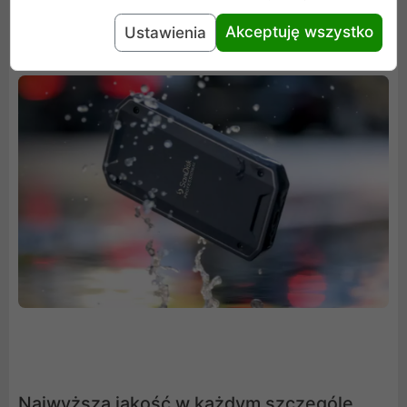
oraz odporność na upadek z wysokości do 3 m i na
uderzenia z siłą 4000 funtów.
Akceptuję wszystko
Ustawienia
Najwyższa jakość w każdym szczególe