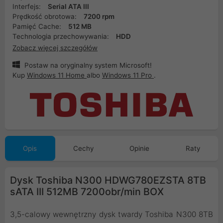
Interfejs:
Serial ATA III
Prędkość obrotowa:
7200 rpm
Pamięć Cache:
512 MB
Technologia przechowywania:
HDD
Zobacz więcej szczegółów
Postaw na oryginalny system Microsoft!
Kup
Windows 11 Home
albo
Windows 11 Pro
.
Opis
Cechy
Opinie
Raty
Dysk Toshiba N300 HDWG780EZSTA 8TB
sATA III 512MB 7200obr/min BOX
3,5-calowy wewnętrzny dysk twardy Toshiba N300 8TB