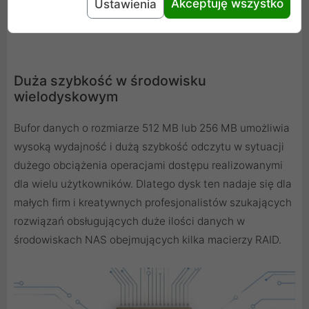
Akceptuję wszystko
Ustawienia
Duża szybkość w środowisku
wielodyskowym
Bufor danych o rozmiarze 512 MB lub 256 MB umożliwia
wysoką wydajność i dużą szybkość odczytu w sytuacji
dużego obciążenia operacjami dostępu realizowanymi
dla wielu użytkowników. Dlatego dysk ten nadaje się dla
małych firm i kreatywnych profesjonalistów szukających
rozwiązań obsługujących duże ilości danych w
środowiskach NAS obejmujących kilka macierzy RAID.