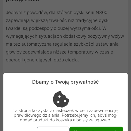
Jednym z powodów, dla których dyski serii N300
zapewniają większą trwałość niż tradycyjne dyski
twarde, są podzespoły o dużej wytrzymałości. W
wymagających sytuacjach dodatkowy pozytywny wpływ
ma też automatyczna regulacja szybkości ustawiania
głowicy zapewniająca niższe temperatury w czasie
operacji generujących dużo ciepła.
Dbamy o Twoją prywatność
Ta strona korzysta z
ciasteczek
w celu zapewnienia jej
prawidłowego działania. Potrzebujemy ich, abyś mógł
dodać produkt do koszyka albo się zalogować.