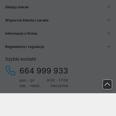
Sklepy marek
Wsparcie klienta i serwis
Informacje o firmie
Regulaminy i regulacje
Szybki kontakt
664 999 933
pon. - pt.
9:00 - 17:00
sob. - niedz.
nieczynne
pomoc@proline.pl
Dołącz do nas