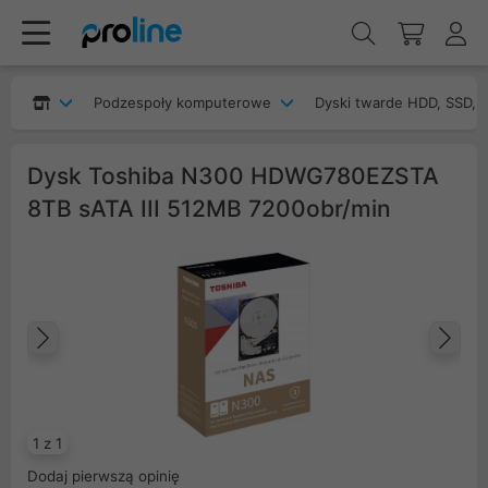
Podzespoły komputerowe
Dyski twarde HDD, SSD, 
Dysk Toshiba N300 HDWG780EZSTA
8TB sATA III 512MB 7200obr/min
Poprzedni
Na
1 z 1
Dodaj pierwszą opinię