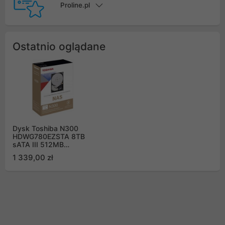
Proline.pl
Ostatnio oglądane
Dysk Toshiba N300
HDWG780EZSTA 8TB
sATA III 512MB
7200obr/min BOX
1 339,00 zł