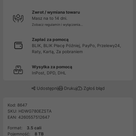
Zwrot / wymiana towaru
Masz na to 14 dni.
Zobacz regulamin i wyłączenia...
Zapłać za pomocą
BLIK, BLIK Płacę Później, PayPo, Przelewy24,
Raty, Kartą, Za pobraniem
Wysyłka za pomocą
InPost, DPD, DHL
Udostępnij
Drukuj
Zgłoś błąd
Kod: 8647
SKU: HDWG780EZSTA
EAN: 4260557512647
Format:
3.5 cali
Pojemność:
8 TB