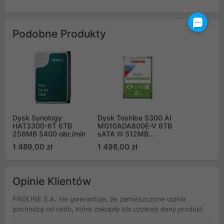
Podobne Produkty
Dysk Synology
Dysk Toshiba S300 AI
HAT3300-6T 6TB
MG10ADA800E-V 8TB
256MB 5400 obr./min
sATA III 512MB
7200obr/min
1 489,00 zł
1 498,00 zł
Surveillance Bullk
Opinie Klientów
PROLINE S.A. nie gwarantuje, że zamieszczone opinie
pochodzą od osób, które zakupiły lub używały dany produkt.