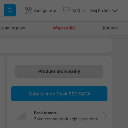
Konfigurator
0,00 zł
Mój Proline
t gamingowy
Wyprzedaż
Kontakt
Produkt archiwalny
o
Zobacz inne Dysk SSD SATA
C
ć
O
Brak towaru
k
Zakończono produkcję i sprzedaż
i