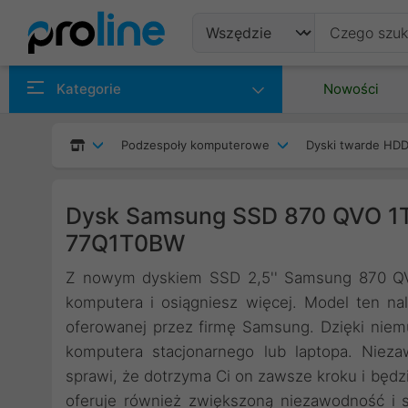
Produkty
Kategorie
Nowości
Producenci
Podzespoły komputerowe
Dyski twarde HDD
Kategorie
Dysk Samsung SSD 870 QVO 1
77Q1T0BW
Z nowym dyskiem SSD 2,5'' Samsung 870 QV
komputera i osiągniesz więcej. Model ten n
oferowanej przez firmę Samsung. Dzięki niem
komputera stacjonarnego lub laptopa. Niez
sprawi, że dotrzyma Ci on zawsze kroku i będz
oferuje również zwiększoną niezawodność i 