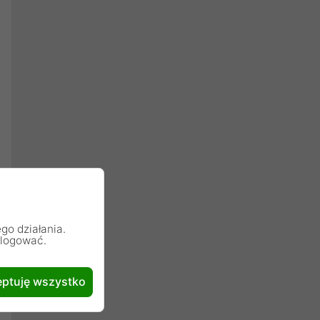
go działania.
alogować.
ptuję wszystko