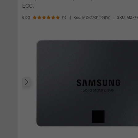
ECC.
6,00
(
1
)
Kod: MZ-77Q1T0BW
SKU: MZ-7
Poprzedni