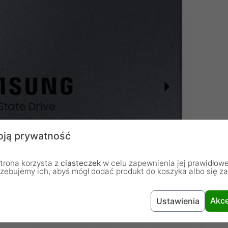
ją prywatność
trona korzysta z
ciasteczek
w celu zapewnienia jej prawidłowe
rzebujemy ich, abyś mógł dodać produkt do koszyka albo się z
Akce
Ustawienia