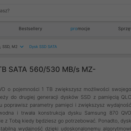
Bestsellery
pro
mocje
Sprzę
, SSD, M2
Dysk SSD SATA
TB SATA 560/530 MB/s MZ-
O o pojemności 1 TB zwiększysz możliwości swojeg
ależy do drugiej generacji dysków SSD z pamięcią QL
u poprawisz parametry pamięci i zwiększysz wydajnoś
awodna i trwała konstrukcja dysku Samsung 870 QV
ie z Tobą kiedy będziesz go potrzebować. Ponadto, dys
stabilną wydajność dzięki udoskonalonemu algorytmow