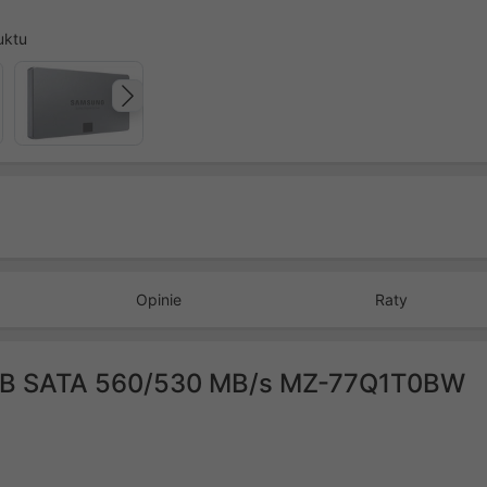
uktu
Następny
Opinie
Raty
TB SATA 560/530 MB/s MZ-77Q1T0BW