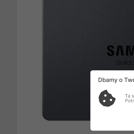
Dbamy o Two
Ta s
Pot