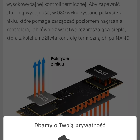
wysokowydajnej kontroli termicznej. Aby zapewnić
stabilną wydajność, w 980 wykorzystano pokrycie z
niklu, które pomaga zarządzać poziomem nagrzania
kontrolera, jak również warstwę rozpraszającą ciepło,
która z kolei umożliwia kontrolę termiczną chipu NAND.
Dbamy o Twoją prywatność