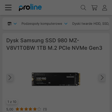
Podzespoły komputerowe
Dyski twarde HDD, SSD, 
Dysk Samsung SSD 980 MZ-
V8V1T0BW 1TB M.2 PCIe NVMe Gen3
Poprzedni
Na
1 z 10
5,00
(
1
)