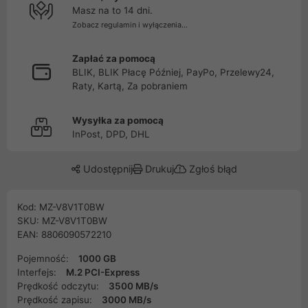
Masz na to 14 dni.
Zobacz regulamin i wyłączenia...
Zapłać za pomocą
BLIK, BLIK Płacę Później, PayPo, Przelewy24,
Raty, Kartą, Za pobraniem
Wysyłka za pomocą
InPost, DPD, DHL
Udostępnij
Drukuj
Zgłoś błąd
Kod: MZ-V8V1T0BW
SKU: MZ-V8V1T0BW
EAN: 8806090572210
Pojemność:
1000 GB
Interfejs:
M.2 PCI-Express
Prędkość odczytu:
3500 MB/s
Prędkość zapisu:
3000 MB/s