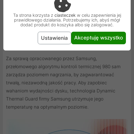
Ta strona korzysta z
ciasteczek
w celu zapewnienia jej
prawidłowego działania. Potrzebujemy ich, abyś mógł
dodać produkt do koszyka albo się zalogować.
Akceptuję wszystko
Ustawienia
Inteligentne rozwiązanie termiczne
Za sprawą opracowanego przez Samsung,
przełomowego algorytmu kontroli termicznej 980 sam
zarządza poziomem nagrzania, by zagwarantować
trwałą, niezawodną jakość pracy. Aby zapobiec
wahaniom wydajności dysku, technologia Dynamic
Thermal Guard firmy Samsung utrzymuje jego
temperaturę na optymalnym poziomie.