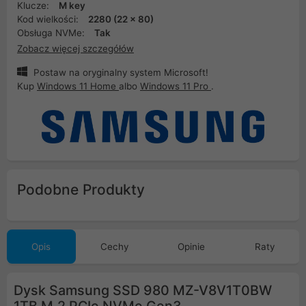
Klucze:
M key
Kod wielkości:
2280 (22 x 80)
Obsługa NVMe:
Tak
Zobacz więcej szczegółów
Postaw na oryginalny system Microsoft!
Kup
Windows 11 Home
albo
Windows 11 Pro
.
Podobne Produkty
Opis
Cechy
Opinie
Raty
Dysk Samsung SSD 980 MZ-V8V1T0BW