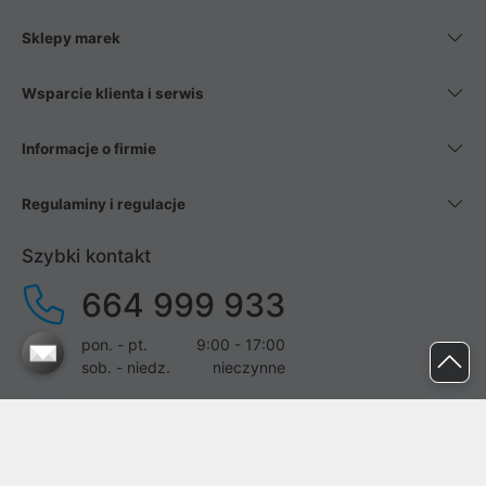
Sklepy marek
Wsparcie klienta i serwis
Informacje o firmie
Regulaminy i regulacje
Szybki kontakt
664 999 933
pon. - pt.
9:00 - 17:00
sob. - niedz.
nieczynne
pomoc@proline.pl
Dołącz do nas