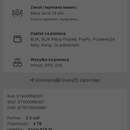
Zwrot / wymiana towaru
Masz na to 14 dni.
Zobacz regulamin i wyłączenia...
Zapłać za pomocą
BLIK, BLIK Płacę Później, PayPo, Przelewy24,
Raty, Kartą, Za pobraniem
Wysyłka za pomocą
InPost, DPD, DHL
Udostępnij
Drukuj
Zgłoś błąd
Kod: ST4000NE001
SKU: ST4000NE001
EAN: 8719706009881
Format:
3.5 cali
Pojemność:
4 TB
Interfejs:
Serial ATA III