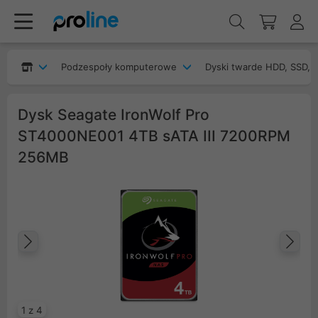
Podzespoły komputerowe
Dyski twarde HDD, SSD, 
Dysk Seagate IronWolf Pro
ST4000NE001 4TB sATA III 7200RPM
256MB
Poprzedni
Na
1 z 4