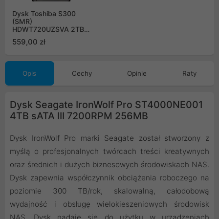
Dysk Toshiba S300
(SMR)
HDWT720UZSVA 2TB
sATA III 128MB
559,00 zł
5400obr/min
Surveillance Bulk
Opis
Cechy
Opinie
Raty
Dysk Seagate IronWolf Pro ST4000NE001
4TB sATA III 7200RPM 256MB
Dysk IronWolf Pro marki Seagate został stworzony z
myślą o profesjonalnych twórcach treści kreatywnych
oraz średnich i dużych biznesowych środowiskach NAS.
Dysk zapewnia współczynnik obciążenia roboczego na
poziomie 300 TB/rok, skalowalną, całodobową
wydajność i obsługę wielokieszeniowych środowisk
NAS. Dysk nadaje się do użytku w urządzeniach