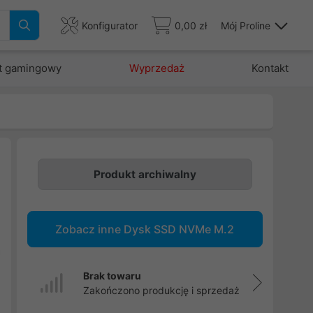
Konfigurator
0,00 zł
Mój Proline
t gamingowy
Wyprzedaż
Kontakt
Produkt archiwalny
w
Zobacz inne Dysk SSD NVMe M.2
i
a
i
Brak towaru
i
Zakończono produkcję i sprzedaż