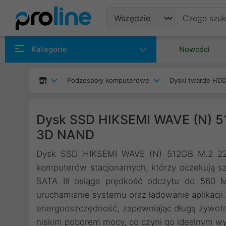
Produkty
Kategorie
Nowości
Producenci
Podzespoły komputerowe
Dyski twarde HDD
Kategorie
Dysk SSD HIKSEMI WAVE (N) 5
3D NAND
Dysk SSD HIKSEMI WAVE (N) 512GB M.2 228
komputerów stacjonarnych, którzy oczekują szy
SATA III osiąga prędkość odczytu do 560 M
uruchamianie systemu oraz ładowanie aplikacj
energooszczędność, zapewniając długą żywotno
niskim poborem mocy, co czyni go idealnym w