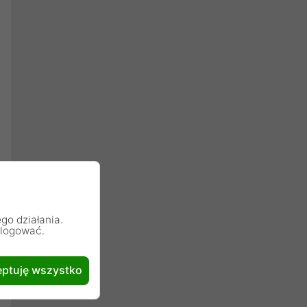
go działania.
alogować.
ptuję wszystko