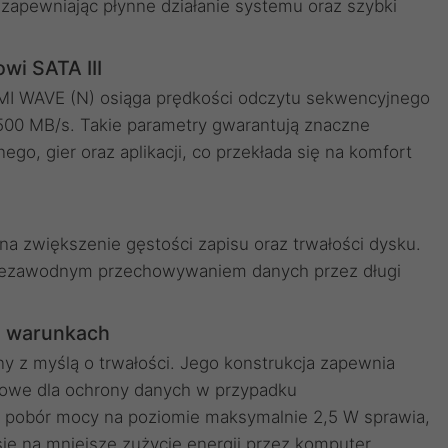
 zapewniając płynne działanie systemu oraz szybki
wi SATA III
EMI WAVE (N) osiąga prędkości odczytu sekwencyjnego
500 MB/s. Takie parametry gwarantują znaczne
go, gier oraz aplikacji, co przekłada się na komfort
a zwiększenie gęstości zapisu oraz trwałości dysku.
niezawodnym przechowywaniem danych przez długi
h warunkach
y z myślą o trwałości. Jego konstrukcja zapewnia
czowe dla ochrony danych w przypadku
i pobór mocy na poziomie maksymalnie 2,5 W sprawia,
ię na mniejsze zużycie energii przez komputer.