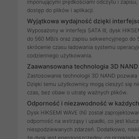
imponującymi prędkościami odczytu i zapisu,
dostęp do plików i aplikacji.
Wyjątkowa wydajność dzięki interfejso
Wyposażony w interfejs SATA III, dysk HIKS
do 560 MB/s oraz zapisu sekwencyjnego do 
skrócenie czasu ładowania systemu operacyjne
codziennego użytkowania.
Zaawansowana technologia 3D NAND
Zastosowanie technologii 3D NAND pozwala n
Dzięki temu użytkownicy mogą cieszyć się 
czas, bez obaw o utratę ważnych plików.
Odporność i niezawodność w każdyc
Dysk HIKSEMI WAVE (N) został zaprojektowan
odporność na wstrząsy i upadki, co jest klu
niespodziewanych zdarzeń. Dodatkowo, nisk
że dysk jest energooszczędny, co przekłada s