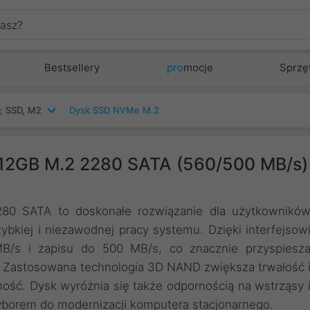
Bestsellery
pro
mocje
Sprzę
, SSD, M2
Dysk SSD NVMe M.2
12GB M.2 2280 SATA (560/500 MB/s)
0 SATA to doskonałe rozwiązanie dla użytkownikó
bkiej i niezawodnej pracy systemu. Dzięki interfejsow
B/s i zapisu do 500 MB/s, co znacznie przyspiesz
i. Zastosowana technologia 3D NAND zwiększa trwałość 
ść. Dysk wyróżnia się także odpornością na wstrząsy 
yborem do modernizacji komputera stacjonarnego.