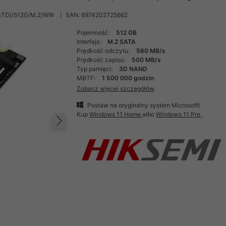
STD)/512G/M.2/WW
EAN: 6974202725662
Pojemność:
512 GB
Interfejs:
M.2 SATA
Prędkość odczytu:
560 MB/s
Prędkość zapisu:
500 MB/s
Typ pamięci:
3D NAND
MBTF:
1 500 000 godzin
Zobacz więcej szczegółów
Postaw na oryginalny system Microsoft!
Kup
Windows 11 Home
albo
Windows 11 Pro
.
Następny