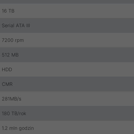
16 TB
Serial ATA III
7200 rpm
512 MB
HDD
CMR
281MB/s
180 TB/rok
1.2 mln godzin