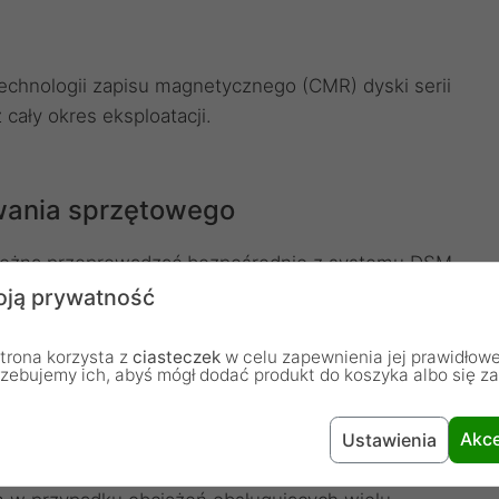
echnologii zapisu magnetycznego (CMR) dyski serii
cały okres eksploatacji.
wania sprzętowego
można przeprowadzać bezpośrednio z systemu DSM,
wszych poprawek, bez konieczności wyjmowania
ją prywatność
trona korzysta z
ciasteczek
w celu zapewnienia jej prawidłowe
rzebujemy ich, abyś mógł dodać produkt do koszyka albo się z
Akce
Ustawienia
zegółowym testom zgodności i obciążenia, aby