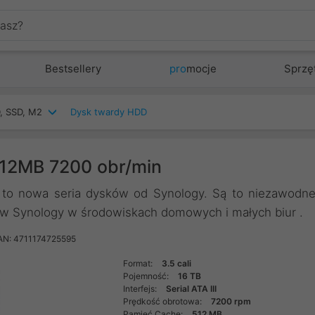
Bestsellery
pro
mocje
Sprzę
, SSD, M2
Dysk twardy HDD
12MB 7200 obr/min
 to nowa seria dysków od Synology. Są to niezawodn
ów Synology w środowiskach domowych i małych biur .
AN: 4711174725595
Format:
3.5 cali
Pojemność:
16 TB
Interfejs:
Serial ATA III
Prędkość obrotowa:
7200 rpm
Pamięć Cache:
512 MB