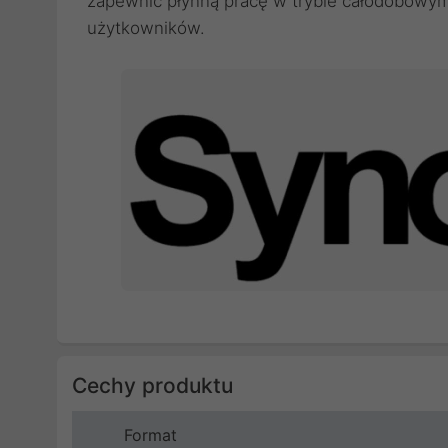
zapewnić płynną pracę w trybie całodobowym
użytkowników.
Cechy produktu
Format