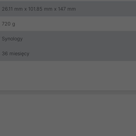
26.11 mm x 101.85 mm x 147 mm
720 g
Synology
36 miesięcy