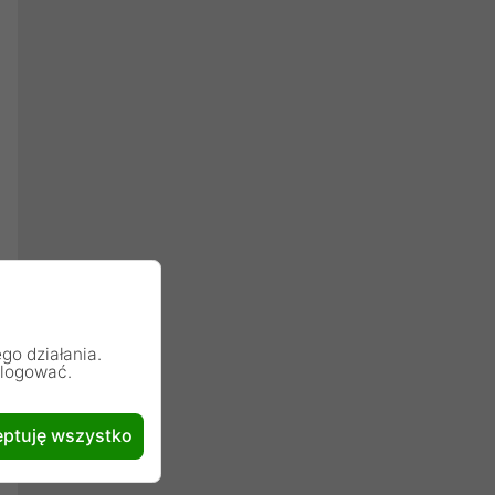
go działania.
alogować.
ptuję wszystko