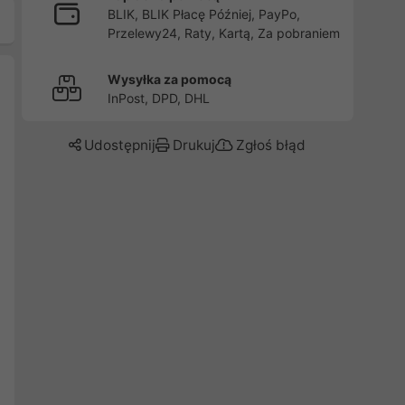
BLIK, BLIK Płacę Później, PayPo,
Przelewy24, Raty, Kartą, Za pobraniem
Wysyłka za pomocą
InPost, DPD, DHL
Udostępnij
Drukuj
Zgłoś błąd