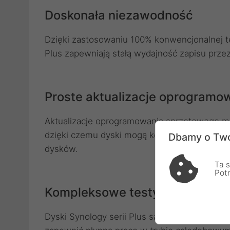
Doskonała niezawodność
Dzięki zastosowaniu 100% konwencjonalnej t
Plus zapewniają stałą wydajność zapisu przez 
Proste aktualizacje oprogramo
Aktualizacje oprogramowania sprzętowego 
dzięki czemu dyski mogą korzystać z najno
Dbamy o Two
dysków.
Ta s
Pot
Kompleksowe testy
Dyski Synology serii Plus są poddawane szc