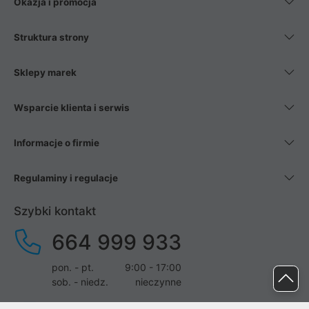
Okazja i promocja
Struktura strony
Sklepy marek
Wsparcie klienta i serwis
Informacje o firmie
Regulaminy i regulacje
Szybki kontakt
664 999 933
pon. - pt.
9:00 - 17:00
sob. - niedz.
nieczynne
pomoc@proline.pl