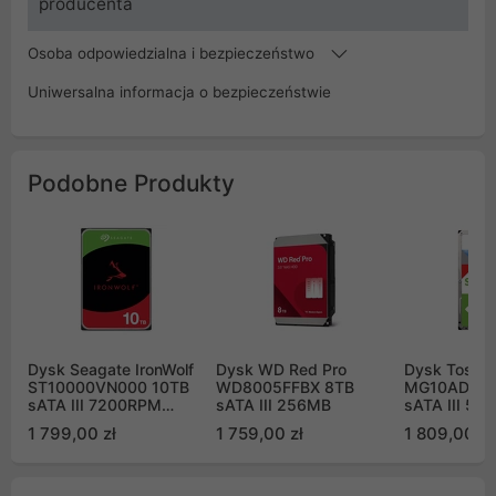
producenta
Osoba odpowiedzialna i bezpieczeństwo
Uniwersalna informacja o bezpieczeństwie
Podobne Produkty
Dysk Seagate IronWolf
Dysk WD Red Pro
Dysk Toshib
ST10000VN000 10TB
WD8005FFBX 8TB
MG10ADA10
sATA III 7200RPM
sATA III 256MB
sATA III 51
256MB
7200obr/mi
1 799,00 zł
1 759,00 zł
1 809,00 zł
Surveillance