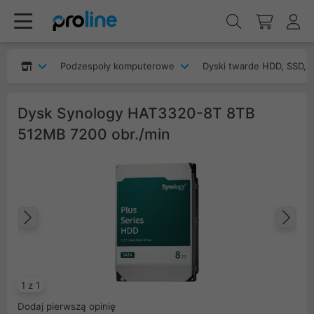
Podzespoły komputerowe
Dyski twarde HDD, SSD, 
Dysk Synology HAT3320-8T 8TB
512MB 7200 obr./min
Poprzedni
Na
1 z 1
Dodaj pierwszą opinię