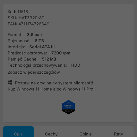
Kod: 11516
SKU: HAT3320-8T
EAN: 4711174726349
Format:
3.5 cali
Pojemność:
8 TB
Interfejs:
Serial ATA III
Prędkość obrotowa:
7200 rpm
Pamięć Cache:
512 MB
Technologia przechowywania:
HDD
Zobacz więcej szczegółów
Postaw na oryginalny system Microsoft!
Kup
Windows 11 Home
albo
Windows 11 Pro
.
Opis
Cechy
Opinie
Raty