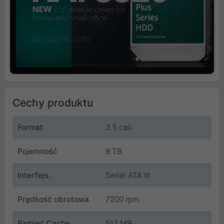
Cechy produktu
Format
3.5 cali
Pojemność
8 TB
Interfejs
Serial ATA III
Prędkość obrotowa
7200 rpm
Pamięć Cache
512 MB