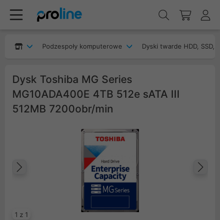
Podzespoły komputerowe
Dyski twarde HDD, SSD, 
Dysk Toshiba MG Series
MG10ADA400E 4TB 512e sATA III
512MB 7200obr/min
Poprzedni
Na
1 z 1