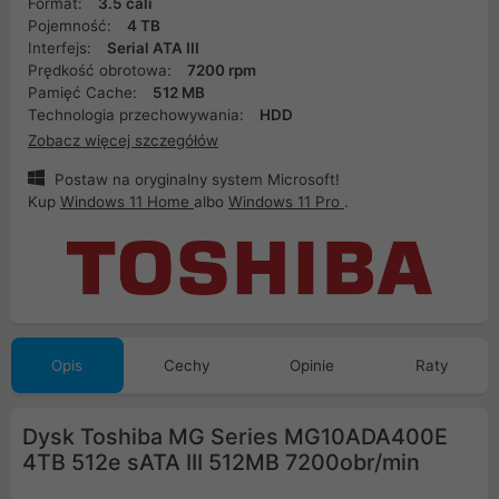
Format:
3.5 cali
Pojemność:
4 TB
Interfejs:
Serial ATA III
Prędkość obrotowa:
7200 rpm
Pamięć Cache:
512 MB
Technologia przechowywania:
HDD
Zobacz więcej szczegółów
Postaw na oryginalny system Microsoft!
Kup
Windows 11 Home
albo
Windows 11 Pro
.
Opis
Cechy
Opinie
Raty
Dysk Toshiba MG Series MG10ADA400E
4TB 512e sATA III 512MB 7200obr/min