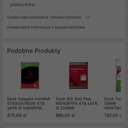
producenta
Osoba odpowiedzialna i bezpieczeństwo
Uniwersalna informacja o bezpieczeństwie
Podobne Produkty
Dysk Seagate IronWolf
Dysk WD Red Plus
Dysk Toshi
ST4000VN006 4TB
WD40EFPX 4TB sATA
(SMR)
sATA III 5400RPM
III 256MB
HDWT840U
256MB
sATA III 12
875,00 zł
885,00 zł
787,00 zł
5400obr/mi
Surveillance