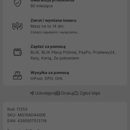
Gwarancja producenta
60 miesiące
Zwrot / wymiana towaru
Masz na to 14 dni.
Zobacz regulamin i wyłączenia...
Zapłać za pomocą
BLIK, BLIK Płacę Później, PayPo, Przelewy24,
Raty, Kartą, Za pobraniem
Wysyłka za pomocą
InPost, DPD, DHL
Udostępnij
Drukuj
Zgłoś błąd
Kod: 11353
SKU: MG10ADA400E
EAN: 4260557513118