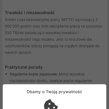
Trwałość i niezawodność
Średni czas bezawaryjnej pracy (MTTF) wynoszący 2
000 000 godzin oraz limit obciążenia pracą na poziomie
550 TB/rok świadczą o wysokiej trwałości i
niezawodności tego modelu. Jest to kluczowe dla
użytkowników, którzy polegają na ciągłym dostępie do
swoich danych.
Praktyczne porady
Regularne kopie zapasowe:
Mimo wysokiej
niezawodności dysku, zawsze warto regularnie
tworzyć kopie zapasowe ważnych danych, aby
Dbamy o Twoją prywatność
zabezpieczyć się przed ewentualnymi awariami czy
utratą danych.