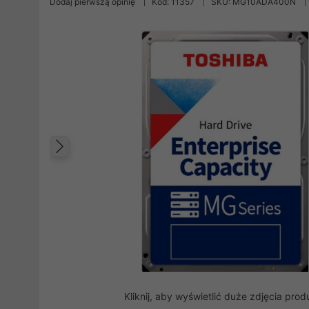
Dodaj pierwszą opinię
Kod: 11357
SKU: MG10ADA400N
Poprzedni
Kliknij, aby wyświetlić duże zdjęcia prod