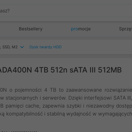
Bestsellery
pro
mocje
Sprzę
, SSD, M2
Dysk twardy HDD
ADA400N 4TB 512n sATA III 512MB
0N o pojemności 4 TB to zaawansowane rozwiązani
stacjonarnych i serwerów. Dzięki interfejsowi SATA III
MB pamięci cache, zapewnia szybki i niezawodny dostę
ką kompatybilność i stabilną wydajność w wymagającyc