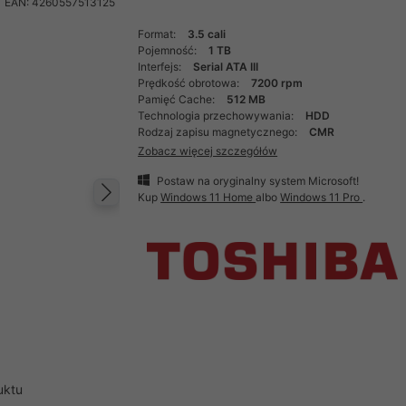
EAN: 4260557513125
Format:
3.5 cali
Pojemność:
1 TB
Interfejs:
Serial ATA III
Prędkość obrotowa:
7200 rpm
Pamięć Cache:
512 MB
Technologia przechowywania:
HDD
Rodzaj zapisu magnetycznego:
CMR
Zobacz więcej szczegółów
Postaw na oryginalny system Microsoft!
Kup
Windows 11 Home
albo
Windows 11 Pro
.
Następny
uktu