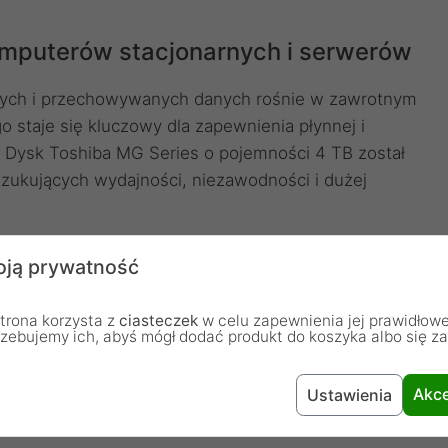
omputerów stacjonarnych i serwerów
anych i przechowywanych danych rośnie w zawrotnym
staje się kluczowy dla zapewnienia płynnej i
Dysk Toshiba MG Series o pojemności 4 TB został
zukujących wydajności, niezawodności i dużej
ją prywatność
wości 6 Gb/s oraz prędkość obrotową 7200 obr./min,
trona korzysta z
ciasteczek
w celu zapewnienia jej prawidłowe
 jest niezbędne w zastosowaniach wymagających
rzebujemy ich, abyś mógł dodać produkt do koszyka albo się z
, 512 MB pamięci cache pozwala na efektywne
a i zwiększając ogólną wydajność systemu.
Akce
Ustawienia