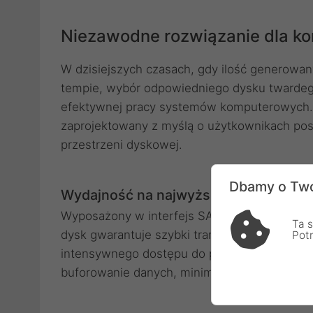
Niezawodne rozwiązanie dla k
W dzisiejszych czasach, gdy ilość generow
tempie, wybór odpowiedniego dysku twardego 
efektywnej pracy systemów komputerowych. 
zaprojektowany z myślą o użytkownikach pos
przestrzeni dyskowej.
Dbamy o Two
Wydajność na najwyższym poziomie
Wyposażony w interfejs SATA III o przepusto
Ta s
dysk gwarantuje szybki transfer danych, co
Pot
intensywnego dostępu do plików. Dodatkowo
buforowanie danych, minimalizując opóźnieni