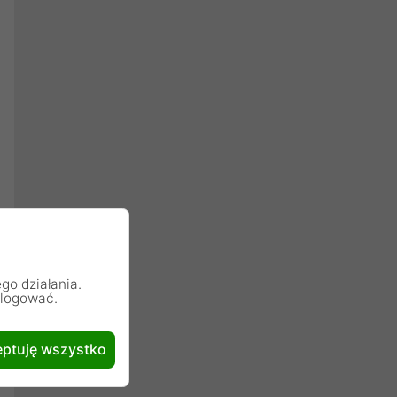
go działania.
alogować.
ptuję wszystko