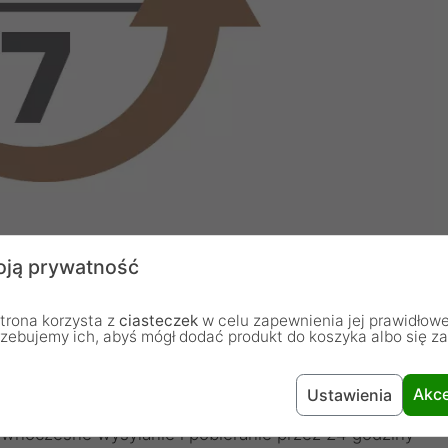
ją prywatność
PRZERW
trona korzysta z
ciasteczek
w celu zapewnienia jej prawidłowe
rzebujemy ich, abyś mógł dodać produkt do koszyka albo się z
środowiskach domowych podnoszą bezpieczeństwo.
gu zostały skonstruowane tak, by sprostały
Akce
Ustawienia
amer o wysokiej rozdzielczości jednocześnie.
równoczesne wysyłanie i pobieranie przez 24 godziny