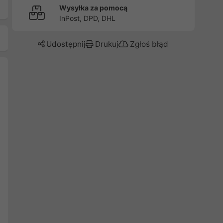
Wysyłka za pomocą
InPost, DPD, DHL
Udostępnij
Drukuj
Zgłoś błąd