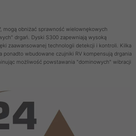
RV, mogą obniżać sprawność wielownękowych
ch" drgań. Dyski S300 zapewniają wysoką
ki zaawansowanej technologii detekcji i kontroli. Kilka
 a ponadto wbudowane czujniki RV kompensują drgania
minując możliwość powstawania "dominowych" wibracji