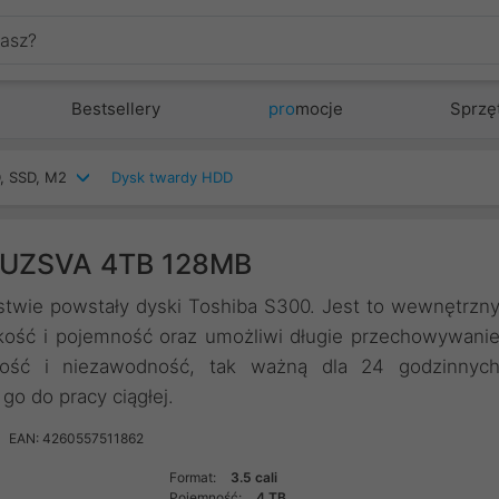
Bestsellery
pro
mocje
Sprzę
, SSD, M2
Dysk twardy HDD
0UZSVA 4TB 128MB
stwie powstały dyski Toshiba S300. Jest to wewnętrzn
bkość i pojemność oraz umożliwi długie przechowywani
ość i niezawodność, tak ważną dla 24 godzinnyc
o do pracy ciągłej.
EAN: 4260557511862
Format:
3.5 cali
Pojemność:
4 TB