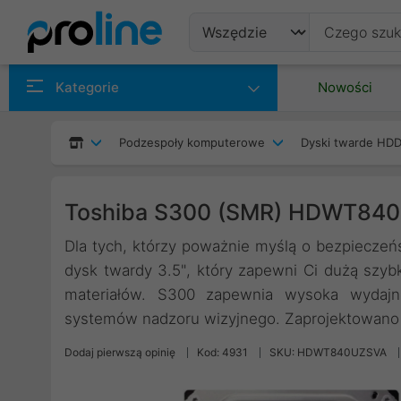
Produkty
Kategorie
Nowości
Producenci
Podzespoły komputerowe
Dyski twarde HDD
Kategorie
Toshiba S300 (SMR) HDWT84
Dla tych, którzy poważnie myślą o bezpieczeń
dysk twardy 3.5", który zapewni Ci dużą szy
materiałów. S300 zapewnia wysoka wydajn
systemów nadzoru wizyjnego. Zaprojektowano g
Dodaj pierwszą opinię
Kod: 4931
SKU: HDWT840UZSVA