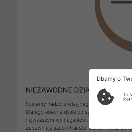
Dbamy o Two
NIEZAWODNE DZIAŁANIE BEZ 
Ta s
Pot
Systemy nadzoru wizyjnego w firmach lub 
Dlatego obecne dyski do systemów monitorin
najwyższym wymaganiom. Obsługując do 32 k
Zapewniają szybki transfer danych oraz ich 