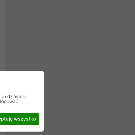
go działania.
alogować.
ptuję wszystko