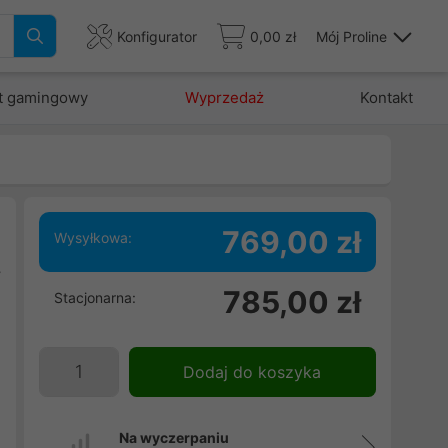
Konfigurator
0,00 zł
Mój Proline
t gamingowy
Wyprzedaż
Kontakt
769,00 zł
Wysyłkowa:
y
785,00 zł
Stacjonarna:
e
h
Dodaj do koszyka
Na wyczerpaniu