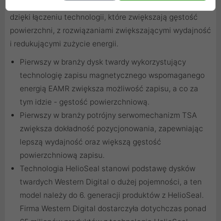
platformy. Pojemność wynosząca do 18 TB osiągana jest
dzięki łączeniu technologii, które zwiększają gęstość
powierzchni, z rozwiązaniami zwiększającymi wydajność
i redukującymi zużycie energii.
Pierwszy w branży dysk twardy wykorzystujący
technologię zapisu magnetycznego wspomaganego
energią EAMR zwiększa możliwość zapisu, a co za
tym idzie - gęstość powierzchniową.
Pierwszy w branży potrójny serwomechanizm TSA
zwiększa dokładność pozycjonowania, zapewniając
lepszą wydajność oraz większą gęstość
powierzchniową zapisu.
Technologia HelioSeal stanowi podstawę dysków
twardych Western Digital o dużej pojemności, a ten
model należy do 6. generacji produktów z HelioSeal.
Firma Western Digital dostarczyła dotychczas ponad