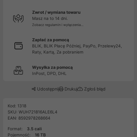
Zwrot / wymiana towaru
Masz na to 14 dni.
Zobacz regulamin i wyłączenia...
Zapłać za pomocą
BLIK, BLIK Płacę Później, PayPo, Przelewy24,
Raty, Kartą, Za pobraniem
Wysyłka za pomocą
InPost, DPD, DHL
Udostępnij
Drukuj
Zgłoś błąd
Kod: 1318
SKU: WUH721816ALE6L4
EAN: 8592978268664
Format:
3.5 cali
Pojemność:
16 TB