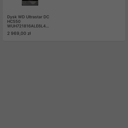
Dysk WD Ultrastar DC
HC550
WUH721816ALE6L4
16TB sATA III 512MB
2 969,00 zł