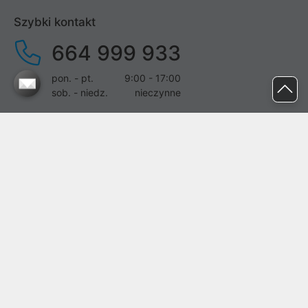
Szybki kontakt
664 999 933
pon. - pt.
9:00 - 17:00
sob. - niedz.
nieczynne
pomoc@proline.pl
Dołącz do nas
Zgłoś błąd na stronie
Proline SA z siedzibą w Mirkowie (55-095), przy ul. Brzozowej 5,
wpisana do rejestru przedsiębiorców Krajowego Rejestru Sądowego
przez Sąd Rejonowy dla Wrocławia-Fabrycznej we Wrocławiu, VI
Wydział Gospodarczy Krajowego Rejestru Sądowego pod nr KRS:
0000282071, NIP: 8951898022, REGON: 020482041, BDO:
000437899. Kapitał zakładowy Spółki wynosi 500000,00 zł i został