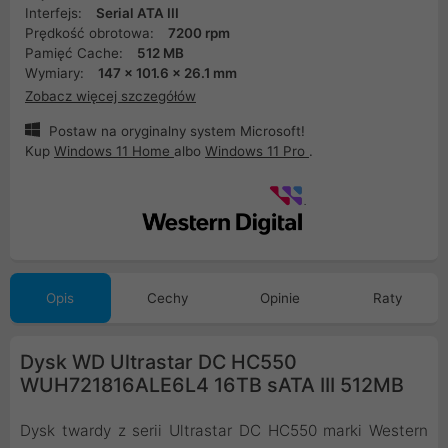
Interfejs:
Serial ATA III
Prędkość obrotowa:
7200 rpm
Pamięć Cache:
512 MB
Wymiary:
147 x 101.6 x 26.1 mm
Zobacz więcej szczegółów
Postaw na oryginalny system Microsoft!
Kup
Windows 11 Home
albo
Windows 11 Pro
.
Opis
Cechy
Opinie
Raty
Dysk WD Ultrastar DC HC550
WUH721816ALE6L4 16TB sATA III 512MB
Dysk twardy z serii Ultrastar DC HC550 marki Western