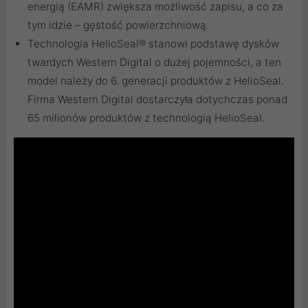
energią (EAMR) zwiększa możliwość zapisu, a co za
tym idzie – gęstość powierzchniową.
Technologia HelioSeal® stanowi podstawę dysków
twardych Western Digital o dużej pojemności, a ten
model należy do 6. generacji produktów z HelioSeal.
Firma Western Digital dostarczyła dotychczas ponad
65 milionów produktów z technologią HelioSeal.