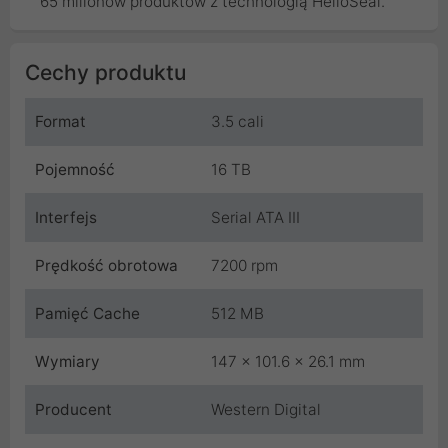
65 milionów produktów z technologią HelioSeal.
Cechy produktu
Format
3.5 cali
Pojemność
16 TB
Interfejs
Serial ATA III
Prędkość obrotowa
7200 rpm
Pamięć Cache
512 MB
Wymiary
147 x 101.6 x 26.1 mm
Producent
Western Digital