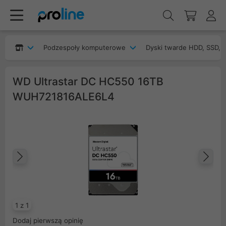
Podzespoły komputerowe
Dyski twarde HDD, SSD, 
WD Ultrastar DC HC550 16TB
WUH721816ALE6L4
Poprzedni
Na
1 z 1
Dodaj pierwszą opinię