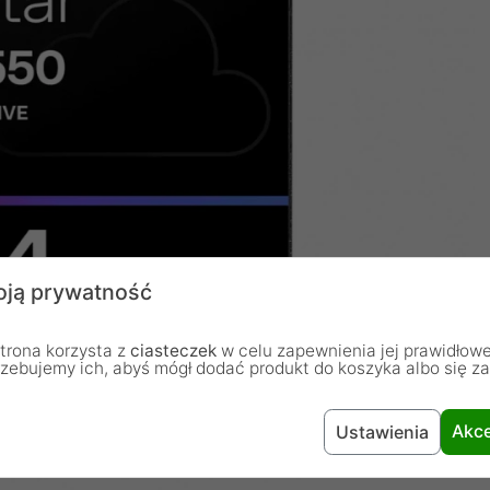
ją prywatność
trona korzysta z
ciasteczek
w celu zapewnienia jej prawidłowe
rzebujemy ich, abyś mógł dodać produkt do koszyka albo się z
Akce
Ustawienia