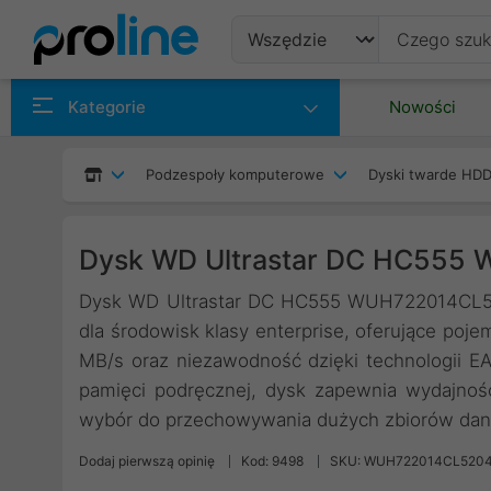
Produkty
Kategorie
Nowości
Producenci
Podzespoły komputerowe
Dyski twarde HDD
Kategorie
Dysk WD Ultrastar DC HC555 
Dysk WD Ultrastar DC HC555 WUH722014CL52
dla środowisk klasy enterprise, oferujące poj
MB/s oraz niezawodność dzięki technologii 
pamięci podręcznej, dysk zapewnia wydajność
wybór do przechowywania dużych zbiorów dan
Dodaj pierwszą opinię
Kod: 9498
SKU: WUH722014CL520