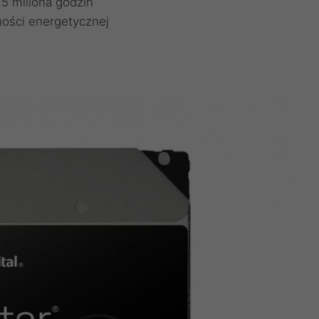
5 miliona godzin
ności energetycznej