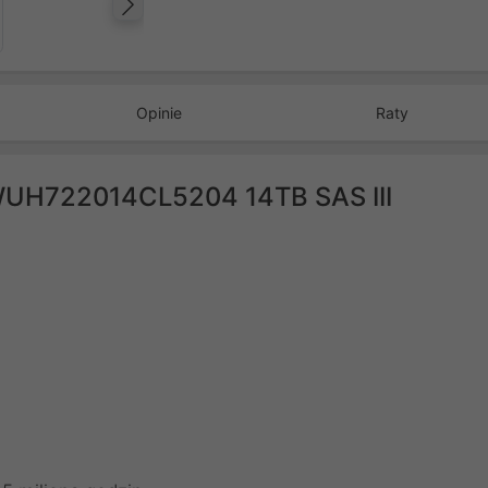
Następny
Opinie
Raty
WUH722014CL5204 14TB SAS III