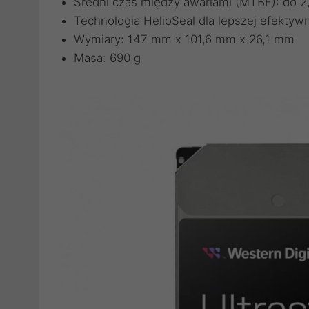
Średni czas między awariami (MTBF): do 2,
Technologia HelioSeal dla lepszej efektyw
Wymiary: 147 mm x 101,6 mm x 26,1 mm
Masa: 690 g