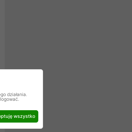
go działania.
alogować.
ptuję wszystko