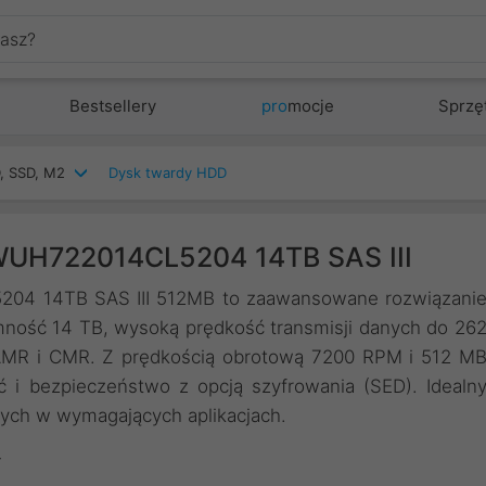
Bestsellery
pro
mocje
Sprzę
, SSD, M2
Dysk twardy HDD
WUH722014CL5204 14TB SAS III
04 14TB SAS III 512MB to zaawansowane rozwiązani
emność 14 TB, wysoką prędkość transmisji danych do 26
EAMR i CMR. Z prędkością obrotową 7200 RPM i 512 M
 i bezpieczeństwo z opcją szyfrowania (SED). Idealn
ych w wymagających aplikacjach.
4