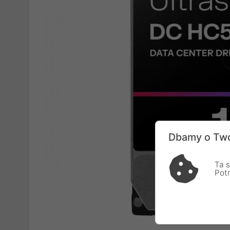
Dbamy o Two
Ta s
Pot