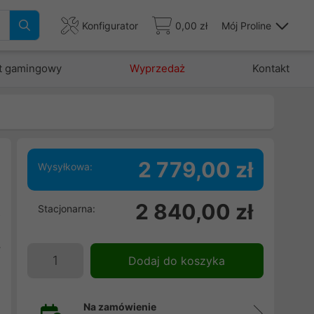
Konfigurator
0,00 zł
Mój Proline
t gamingowy
Wyprzedaż
Kontakt
2 779,00 zł
Wysyłkowa:
e
2 840,00 zł
Stacjonarna:
2
B
y
Dodaj do koszyka
Na zamówienie