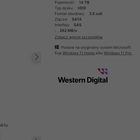
Pojemność:
14 TB
Typ dysku:
HDD
Format obudowy:
3.5 cali
Złącze:
SATA
Interfejs:
SAS
:
262 MB/s
Zobacz więcej szczegółów
Postaw na oryginalny system Microsoft!
Kup
Windows 11 Home
albo
Windows 11 Pro
.
Następny
uktu