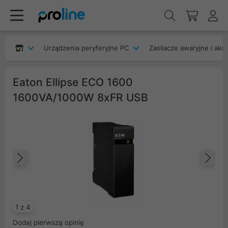
Urządzenia peryferyjne PC
Zasilacze awaryjne i akc
Eaton Ellipse ECO 1600
1600VA/1000W 8xFR USB
Poprzedni
Na
1 z 4
Dodaj pierwszą opinię