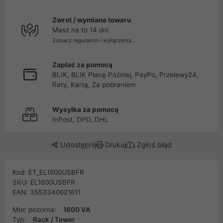
Zwrot / wymiana towaru
Masz na to 14 dni.
Zobacz regulamin i wyłączenia...
Zapłać za pomocą
BLIK, BLIK Płacę Później, PayPo, Przelewy24,
Raty, Kartą, Za pobraniem
Wysyłka za pomocą
InPost, DPD, DHL
Udostępnij
Drukuj
Zgłoś błąd
Kod: ET_EL1600USBFR
SKU: EL1600USBFR
EAN: 3553340621611
Moc pozorna:
1600 VA
Typ:
Rack / Tower