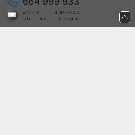
664 999 933
pon. - pt.
9:00 - 17:00
sob. - niedz.
nieczynne
pomoc@proline.pl
Dołącz do nas
Zgłoś błąd na stronie
Proline SA z siedzibą w Mirkowie (55-095), przy ul. Brzozowej 5,
wpisana do rejestru przedsiębiorców Krajowego Rejestru Sądowego
przez Sąd Rejonowy dla Wrocławia-Fabrycznej we Wrocławiu, VI
Wydział Gospodarczy Krajowego Rejestru Sądowego pod nr KRS:
0000282071, NIP: 8951898022, REGON: 020482041, BDO:
000437899. Kapitał zakładowy Spółki wynosi 500000,00 zł i został
on opłacony w całości.
© proline 1996 - 2026. Wszelkie prawa zastrzeżone.