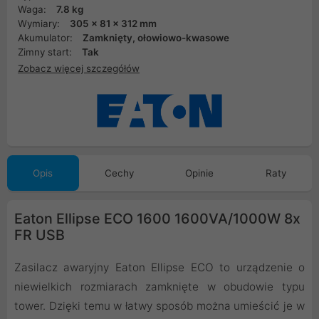
Waga:
7.8 kg
Wymiary:
305 x 81 x 312 mm
Akumulator:
Zamknięty, ołowiowo-kwasowe
Zimny start:
Tak
Zobacz więcej szczegółów
Opis
Cechy
Opinie
Raty
Eaton Ellipse ECO 1600 1600VA/1000W 8x
FR USB
Zasilacz awaryjny Eaton Ellipse ECO to urządzenie o
niewielkich rozmiarach zamknięte w obudowie typu
tower. Dzięki temu w łatwy sposób można umieścić je w