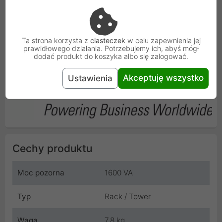
nadzwyczajną kulturą pracy. Ponadto posiada
zabezpieczenie przeciwprzepięciowe. Użytkowników
zadowolą niskie koszty eksploatacji oraz wysoka
Ta strona korzysta z
ciasteczek
w celu zapewnienia jej
odporność na awarie.
prawidłowego działania. Potrzebujemy ich, abyś mógł
dodać produkt do koszyka albo się zalogować.
Akceptuję wszystko
Ustawienia
Cechy produktu
Moc pozorna
1600 VA
Typ
Rack / Tower
Waga
7.8 kg