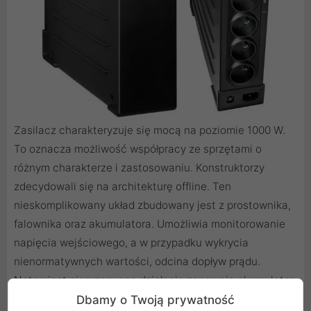
Zasilacz charakteryzuje się mocą na poziomie 1000 W.
To oznacza możliwość współpracy ze sprzętami o
różnym charakterze i zastosowaniu. Konstruktorzy
zdecydowali się na architekturę offline. Ten
nieskomplikowany układ zbudowany jest z prostownika,
falownika oraz akumulatora. Umożliwia monitorowanie
napięcia wejściowego, a w przypadku wykrycia
nienormatywnych wartości, odcina dopływ prądu.
Natomiast nieprzerwane działanie zapewnia akumulator.
Sprzęt funkcjonuje bardzo cicho i wyróżnia się
Dbamy o Twoją prywatność