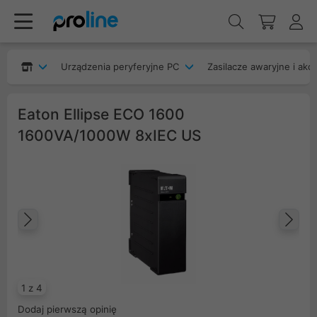
Urządzenia peryferyjne PC
Zasilacze awaryjne i akc
Eaton Ellipse ECO 1600
1600VA/1000W 8xIEC US
Poprzedni
Na
1 z 4
Dodaj pierwszą opinię