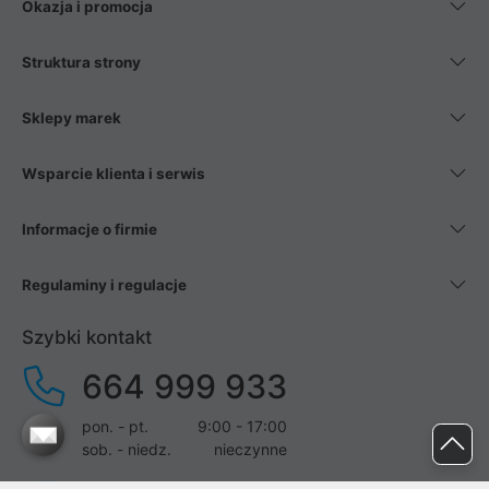
Okazja i promocja
Struktura strony
Sklepy marek
Wsparcie klienta i serwis
Informacje o firmie
Regulaminy i regulacje
Szybki kontakt
664 999 933
pon. - pt.
9:00 - 17:00
sob. - niedz.
nieczynne