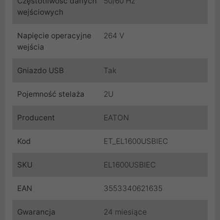
Częstotliwość danych
50/60 Hz
wejściowych
Napięcie operacyjne
264 V
wejścia
Gniazdo USB
Tak
Pojemność stelaża
2U
Producent
EATON
Kod
ET_EL1600USBIEC
SKU
EL1600USBIEC
EAN
3553340621635
Gwarancja
24 miesiące