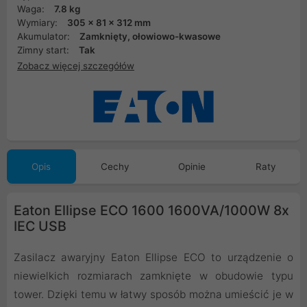
Waga:
7.8 kg
Wymiary:
305 x 81 x 312 mm
Akumulator:
Zamknięty, ołowiowo-kwasowe
Zimny start:
Tak
Zobacz więcej szczegółów
Opis
Cechy
Opinie
Raty
Eaton Ellipse ECO 1600 1600VA/1000W 8x
IEC USB
Zasilacz awaryjny Eaton Ellipse ECO to urządzenie o
niewielkich rozmiarach zamknięte w obudowie typu
tower. Dzięki temu w łatwy sposób można umieścić je w