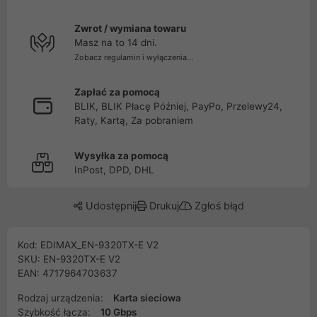
Zwrot / wymiana towaru
Masz na to 14 dni.
Zobacz regulamin i wyłączenia...
Zapłać za pomocą
BLIK, BLIK Płacę Później, PayPo, Przelewy24,
Raty, Kartą, Za pobraniem
Wysyłka za pomocą
InPost, DPD, DHL
Udostępnij
Drukuj
Zgłoś błąd
Kod: EDIMAX_EN-9320TX-E V2
SKU: EN-9320TX-E V2
EAN: 4717964703637
Rodzaj urządzenia:
Karta sieciowa
Szybkość łącza:
10 Gbps