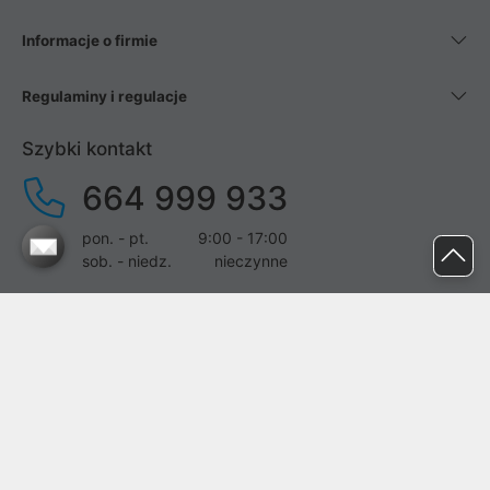
Informacje o firmie
Regulaminy i regulacje
Szybki kontakt
664 999 933
pon. - pt.
9:00 - 17:00
sob. - niedz.
nieczynne
pomoc@proline.pl
Dołącz do nas
Zgłoś błąd na stronie
Proline SA z siedzibą w Mirkowie (55-095), przy ul. Brzozowej 5,