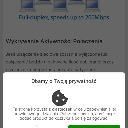
Wykrywanie Aktywności Połączenia
Jeśli urządzenie sieciowe zostanie wyłączone lub
połączenie będzie nieaktywne ilość pobieranej przez
przełącznik energii zostanie automatycznie
zmniejszona. Pobierana moc jest dynamicznie
Dbamy o Twoją prywatność
dostosowywana do liczby włączonych urządzeń i
aktywnych połączeń.
Ta strona korzysta z
ciasteczek
w celu zapewnienia jej
prawidłowego działania. Potrzebujemy ich, abyś mógł
dodać produkt do koszyka albo się zalogować.