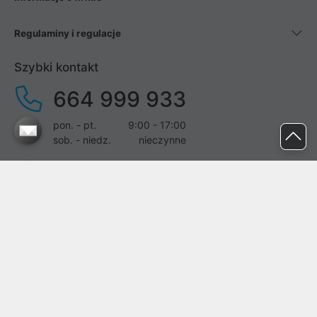
Regulaminy i regulacje
Szybki kontakt
664 999 933
pon. - pt.
9:00 - 17:00
sob. - niedz.
nieczynne
pomoc@proline.pl
Dołącz do nas
Zgłoś błąd na stronie
Proline SA z siedzibą w Mirkowie (55-095), przy ul. Brzozowej 5,
wpisana do rejestru przedsiębiorców Krajowego Rejestru Sądowego
przez Sąd Rejonowy dla Wrocławia-Fabrycznej we Wrocławiu, VI