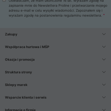
Oświadczam, że mam ukończone 16 lat. Wyrażam zgodę na
zapisanie mnie do Newslettera Proline i przetwarzanie mojego
adresu e-mail w celu wysyłki wiadomości. Zapoznałem się i
wyrażam zgodę na postanowienia
regulaminu newslettera
.
Zakupy
Współpraca hurtowa i MŚP
Okazja i promocja
Struktura strony
Sklepy marek
Wsparcie klienta i serwis
Informacje o firmie