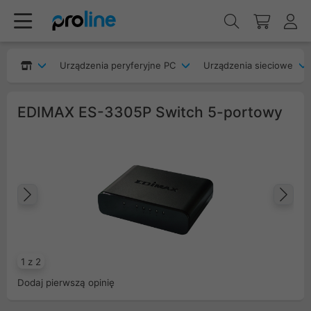
Urządzenia peryferyjne PC
Urządzenia sieciowe
EDIMAX ES-3305P Switch 5-portowy
Poprzedni
Na
1 z 2
Dodaj pierwszą opinię