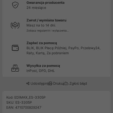
Gwarancja producenta
24 miesiące
Zwrot / wymiana towaru
Masz na to 14 dni.
Zobacz regulamin i wyłączenia...
Zapłać za pomocą
BLIK, BLIK Płacę Później, PayPo, Przelewy24,
Raty, Kartą, Za pobraniem
Wysyłka za pomocą
InPost, DPD, DHL
Udostępnij
Drukuj
Zgłoś błąd
Kod: EDIMAX_ES-3305P
SKU: ES-3305P
EAN: 4710700929247