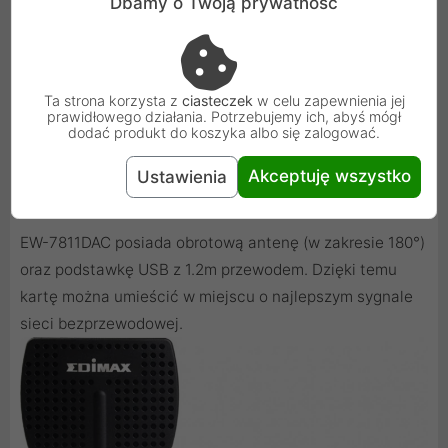
Dbamy o Twoją prywatność
Ta strona korzysta z
ciasteczek
w celu zapewnienia jej
prawidłowego działania. Potrzebujemy ich, abyś mógł
dodać produkt do koszyka albo się zalogować.
Akceptuję wszystko
Ustawienia
Podstawka USB i obrotowa antena
EW-7811DAC posiada obrotową antenę (w zakresie 180°)
oraz podstawkę USB z 1.2m przewodem. Dzięki temu
kartę można umieścić w miejscu o najlepszym sygnale
sieci bezprzewodowej.