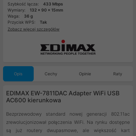
Szybkość łącza:
433 Mbps
Wymiary:
132 x 90 x 15mm
Waga:
36 g
Przycisk WPS:
Tak
Zobacz więcej szczegółów
Opis
Cechy
Opinie
Raty
EDIMAX EW-7811DAC Adapter WiFi USB
AC600 kierunkowa
Bezprzewodowy standard nowej generacji 802.11ac
zrewolucjonizował połączenia WiFi. Na rynku dostępne
są już routery dwupasmowe, ale większość kart