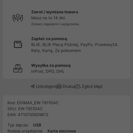
Zwrot / wymiana towaru
Masz na to 14 dni.
Zobacz regulamin i wyłączenia...
Zapłać za pomocą
BLIK, BLIK Płacę Później, PayPo, Przelewy24,
Raty, Kartą, Za pobraniem
Wysyłka za pomocą
InPost, DPD, DHL
Udostępnij
Drukuj
Zgłoś błąd
Kod: EDIMAX_EW-7811DAC
SKU: EW-7811DAC
EAN: 4710700929872
Typ złącza:
USB
Rodzaj urządzenia:
Karta sieciowa