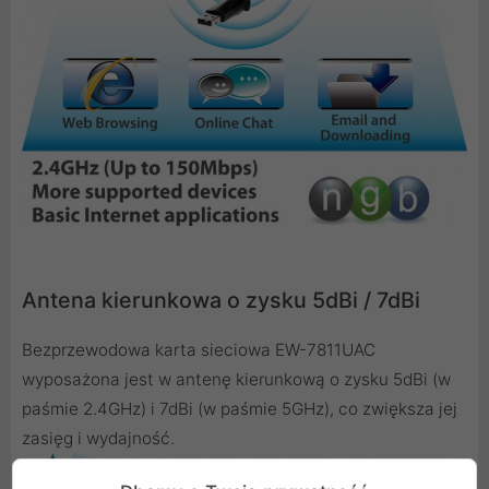
Antena kierunkowa o zysku 5dBi / 7dBi
Bezprzewodowa karta sieciowa EW-7811UAC
wyposażona jest w antenę kierunkową o zysku 5dBi (w
paśmie 2.4GHz) i 7dBi (w paśmie 5GHz), co zwiększa jej
zasięg i wydajność.