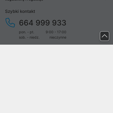
Szybki kontakt
664 999 933
pon. - pt.
9:00 - 17:00
sob. - niedz.
nieczynne
pomoc@proline.pl
Dołącz do nas
Zgłoś błąd na stronie
Proline SA z siedzibą w Mirkowie (55-095), przy ul. Brzozowej 5,
wpisana do rejestru przedsiębiorców Krajowego Rejestru Sądowego
przez Sąd Rejonowy dla Wrocławia-Fabrycznej we Wrocławiu, VI
Wydział Gospodarczy Krajowego Rejestru Sądowego pod nr KRS:
0000282071, NIP: 8951898022, REGON: 020482041, BDO: