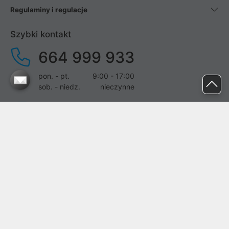
Regulaminy i regulacje
Szybki kontakt
664 999 933
pon. - pt.
9:00 - 17:00
sob. - niedz.
nieczynne
pomoc@proline.pl
Dołącz do nas
Zgłoś błąd na stronie
Proline SA z siedzibą w Mirkowie (55-095), przy ul. Brzozowej 5,
wpisana do rejestru przedsiębiorców Krajowego Rejestru Sądowego
przez Sąd Rejonowy dla Wrocławia-Fabrycznej we Wrocławiu, VI
Wydział Gospodarczy Krajowego Rejestru Sądowego pod nr KRS: