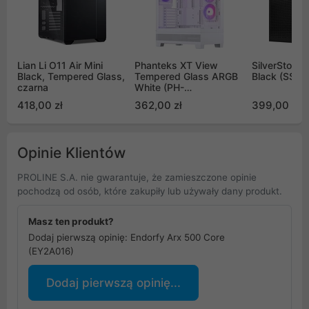
Lian Li O11 Air Mini
Phanteks XT View
SilverStone 
Black, Tempered Glass,
Tempered Glass ARGB
Black (SST-
czarna
White (PH-
XT523V1_DWT01)
418,00 zł
362,00 zł
399,00 zł
Opinie Klientów
PROLINE S.A. nie gwarantuje, że zamieszczone opinie
pochodzą od osób, które zakupiły lub używały dany produkt.
Masz ten produkt?
Dodaj pierwszą opinię: Endorfy Arx 500 Core
(EY2A016)
Dodaj pierwszą opinię...