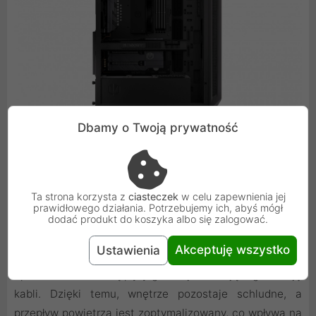
Dbamy o Twoją prywatność
Elegancki design i łatwe zarządzanie
Ta strona korzysta z
ciasteczek
w celu zapewnienia jej
kablami
prawidłowego działania. Potrzebujemy ich, abyś mógł
dodać produkt do koszyka albo się zalogować.
Boczny panel z hartowanego szkła pozwala na
Akceptuję wszystko
Ustawienia
podziwianie wnętrza komputera, a gumowane przepusty
i przestrzeń za tacką płyty głównej ułatwiają organizację
kabli. Dzięki temu, wnętrze pozostaje schludne, a
przepływ powietrza jest zoptymalizowany, co wpływa na