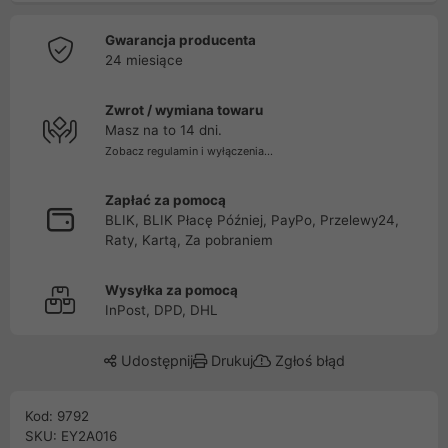
Gwarancja producenta
24 miesiące
Zwrot / wymiana towaru
Masz na to 14 dni.
Zobacz regulamin i wyłączenia...
Zapłać za pomocą
BLIK, BLIK Płacę Później, PayPo, Przelewy24,
Raty, Kartą, Za pobraniem
Wysyłka za pomocą
InPost, DPD, DHL
Udostępnij
Drukuj
Zgłoś błąd
Kod: 9792
SKU: EY2A016