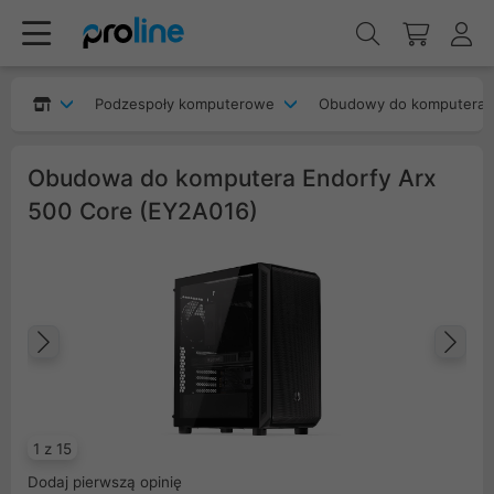
Podzespoły komputerowe
Obudowy do komputera
Obudowa do komputera Endorfy Arx
500 Core (EY2A016)
Poprzedni
Na
1 z 15
Dodaj pierwszą opinię