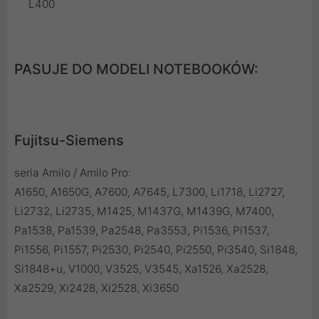
L400
PASUJE DO MODELI NOTEBOOKÓW:
Fujitsu-Siemens
seria Amilo / Amilo Pro:
A1650, A1650G, A7600, A7645, L7300, Li1718, Li2727,
Li2732, Li2735, M1425, M1437G, M1439G, M7400,
Pa1538, Pa1539, Pa2548, Pa3553, Pi1536, Pi1537,
Pi1556, Pi1557, Pi2530, Pi2540, Pi2550, Pi3540, Si1848,
Si1848+u, V1000, V3525, V3545, Xa1526, Xa2528,
Xa2529, Xi2428, Xi2528, Xi3650