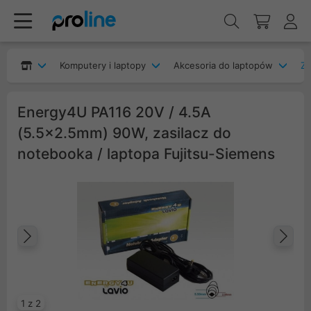
Komputery i laptopy
Akcesoria do laptopów
Za
Energy4U PA116 20V / 4.5A
(5.5x2.5mm) 90W, zasilacz do
notebooka / laptopa Fujitsu-Siemens
Poprzedni
Na
1 z 2