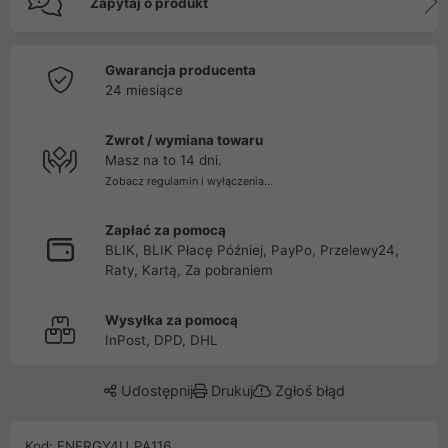
Zapytaj o produkt
Gwarancja producenta
24 miesiące
Zwrot / wymiana towaru
Masz na to 14 dni.
Zobacz regulamin i wyłączenia...
Zapłać za pomocą
BLIK, BLIK Płacę Później, PayPo, Przelewy24,
Raty, Kartą, Za pobraniem
Wysyłka za pomocą
InPost, DPD, DHL
Udostępnij
Drukuj
Zgłoś błąd
Kod: ENERGY4U_PA116