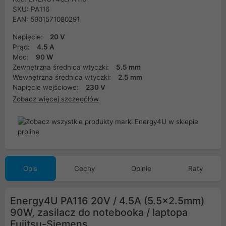
SKU: PA116
EAN: 5901571080291
Napięcie:
20 V
Prąd:
4.5 A
Moc:
90 W
Zewnętrzna średnica wtyczki:
5.5 mm
Wewnętrzna średnica wtyczki:
2.5 mm
Napięcie wejściowe:
230 V
Zobacz więcej szczegółów
Opis
Cechy
Opinie
Raty
Energy4U PA116 20V / 4.5A (5.5x2.5mm)
90W, zasilacz do notebooka / laptopa
Fujitsu-Siemens