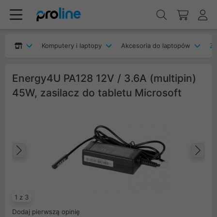
Komputery i laptopy
Akcesoria do laptopów
Za
Energy4U PA128 12V / 3.6A (multipin)
45W, zasilacz do tabletu Microsoft
Poprzedni
Na
1 z 3
Dodaj pierwszą opinię