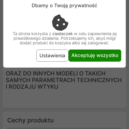
Dbamy o Twoją prywatność
PASUJE DO MODELI TABLETÓW:
Ta strona korzysta z
ciasteczek
w celu zapewnienia jej
prawidłowego działania. Potrzebujemy ich, abyś mógł
Microsoft Surface, Surface 2, Surface Pro, Surface Pro
dodać produkt do koszyka albo się zalogować.
2, RT, 1512, 1536.
Akceptuję wszystko
Ustawienia
ORAZ DO INNYCH MODELI O TAKICH
SAMYCH PARAMETRACH TECHNICZNYCH
I RODZAJU WTYKU
.
Cechy produktu