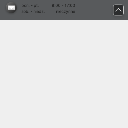
pon. - pt.
9:00 - 17:00
sob. - niedz.
nieczynne
pomoc@proline.pl
Dołącz do nas
Zgłoś błąd na stronie
Proline SA z siedzibą w Mirkowie (55-095), przy ul. Brzozowej 5,
wpisana do rejestru przedsiębiorców Krajowego Rejestru Sądowego
przez Sąd Rejonowy dla Wrocławia-Fabrycznej we Wrocławiu, VI
Wydział Gospodarczy Krajowego Rejestru Sądowego pod nr KRS:
0000282071, NIP: 8951898022, REGON: 020482041, BDO:
000437899. Kapitał zakładowy Spółki wynosi 500000,00 zł i został
on opłacony w całości.
© proline 1996 - 2026. Wszelkie prawa zastrzeżone.