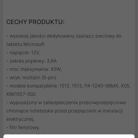
CECHY PRODUKTU:
- wysokiej jakości dedykowany zasilacz sieciowy do
tabletu Microsoft
- napięcie: 12V,
- zakres prądowy: 3,6A
- moc maksymalna: 45W,
- wtyk: multipin (5-pin)
- modele kompatybilne: 1512, 1513, PA-1240-06MX, X05,
X861557-002
- wyposażony w zabezpieczenia przeciwprzepięciowe
chroniące notebooka przed przepięciami w instalacji
elektrycznej,
- filtr ferrytowy,
- dioda sygnalizująca pracę.