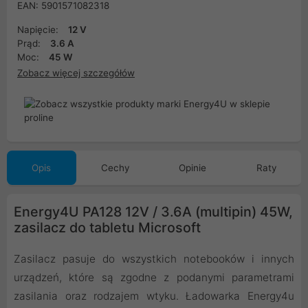
EAN: 5901571082318
Napięcie:
12 V
Prąd:
3.6 A
Moc:
45 W
Zobacz więcej szczegółów
Opis
Cechy
Opinie
Raty
Energy4U PA128 12V / 3.6A (multipin) 45W,
zasilacz do tabletu Microsoft
Zasilacz pasuje do wszystkich notebooków i innych
urządzeń, które są zgodne z podanymi parametrami
zasilania oraz rodzajem wtyku. Ładowarka Energy4u