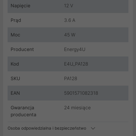
Napięcie
12 V
Prąd
3.6 A
Moc
45 W
Producent
Energy4U
Kod
E4U_PA128
SKU
PA128
EAN
5901571082318
Gwarancja
24 miesiące
producenta
Osoba odpowiedzialna i bezpieczeństwo