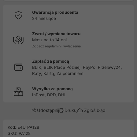
Gwarancja producenta
24 miesiące
Zwrot / wymiana towaru
Masz na to 14 dni.
Zobacz regulamin i wyłączenia...
Zapłać za pomocą
BLIK, BLIK Płacę Później, PayPo, Przelewy24,
Raty, Kartą, Za pobraniem
Wysyłka za pomocą
InPost, DPD, DHL
Udostępnij
Drukuj
Zgłoś błąd
Kod: E4U_PA128
SKU: PA128