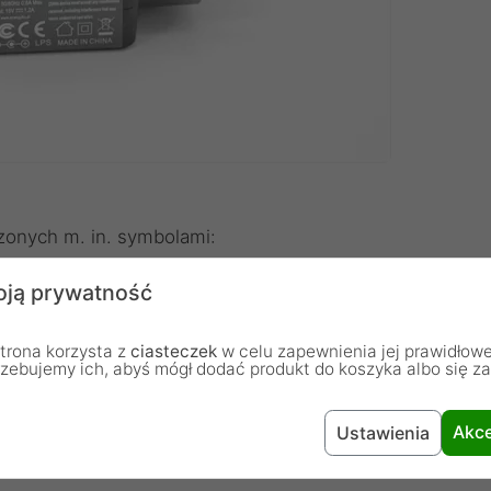
zonych m. in. symbolami:
ją prywatność
trona korzysta z
ciasteczek
w celu zapewnienia jej prawidłowe
rzebujemy ich, abyś mógł dodać produkt do koszyka albo się z
Akce
Ustawienia