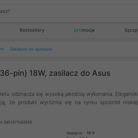
Bestsellery
pro
mocje
Sprzę
Zasilacze do laptopów
36-pin) 18W, zasilacz do Asus
letu odznacza się wysoką jakością wykonania. Eleganck
ją, że produkt wyróżnia się na rynku spośród niskie
N: 5901571082455
Napięcie:
15 V