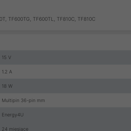
0T, TF600TG, TF600TL, TF810C, TF810C
15 V
1.2 A
18 W
Multipin 36-pin mm
Energy4U
24 miesiące