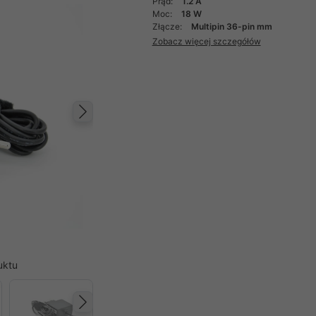
Prąd:
1.2 A
Moc:
18 W
Złącze:
Multipin 36-pin mm
Zobacz więcej szczegółów
Następny
uktu