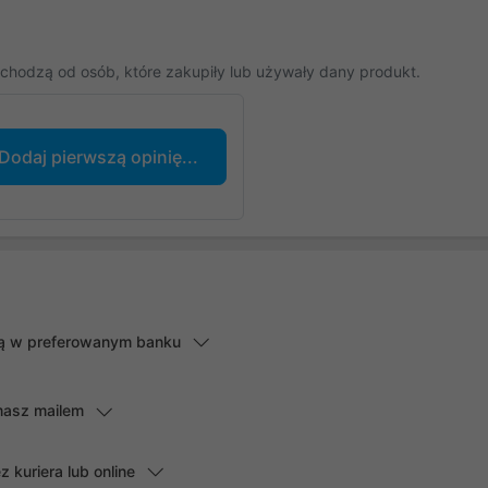
chodzą od osób, które zakupiły lub używały dany produkt.
Dodaj pierwszą opinię...
lną w preferowanym banku
masz mailem
kuriera lub online