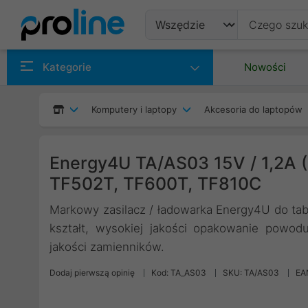
Produkty
Kategorie
Nowości
Producenci
Komputery i laptopy
Akcesoria do laptopów
Kategorie
Energy4U TA/AS03 15V / 1,2A (
TF502T, TF600T, TF810C
Markowy zasilacz / ładowarka Energy4U do tab
kształt, wysokiej jakości opakowanie powodu
jakości zamienników.
Dodaj pierwszą opinię
Kod: TA_AS03
SKU: TA/AS03
EA