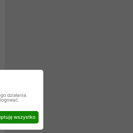
go działania.
alogować.
ptuję wszystko