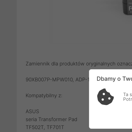
Zamiennik dla produktów oryginalnych oznac
Dbamy o Two
90XB007P-MPW010, ADP-18BW B
Ta s
Kompatybilny z:
Pot
ASUS
seria Transformer Pad
TF502T, TF701T