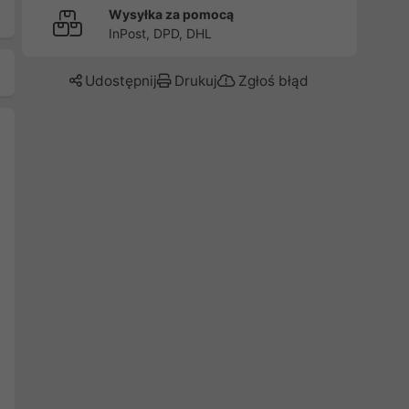
Wysyłka za pomocą
InPost, DPD, DHL
Udostępnij
Drukuj
Zgłoś błąd