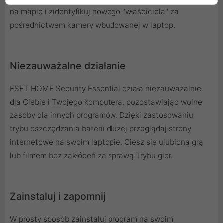
na mapie i zidentyfikuj nowego "właściciela" za
pośrednictwem kamery wbudowanej w laptop.
Niezauważalne działanie
ESET HOME Security Essential działa niezauważalnie
dla Ciebie i Twojego komputera, pozostawiając wolne
zasoby dla innych programów. Dzięki zastosowaniu
trybu oszczędzania baterii dłużej przeglądaj strony
internetowe na swoim laptopie. Ciesz się ulubioną grą
lub filmem bez zakłóceń za sprawą Trybu gier.
Zainstaluj i zapomnij
W prosty sposób zainstaluj program na swoim