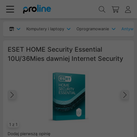
Komputery i laptopy
Oprogramowanie
Antywir
ESET HOME Security Essential
10U/36Mies dawniej Internet Security
Poprzedni
Na
1 z 1
Dodaj pierwszą opinię