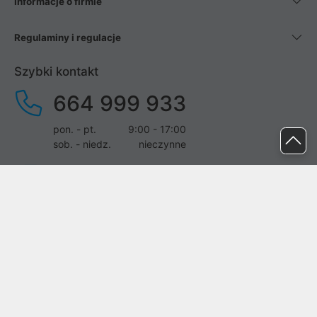
Informacje o firmie
Regulaminy i regulacje
Szybki kontakt
664 999 933
pon. - pt.
9:00 - 17:00
sob. - niedz.
nieczynne
pomoc@proline.pl
Dołącz do nas
Zgłoś błąd na stronie
Proline SA z siedzibą w Mirkowie (55-095), przy ul. Brzozowej 5,
wpisana do rejestru przedsiębiorców Krajowego Rejestru Sądowego