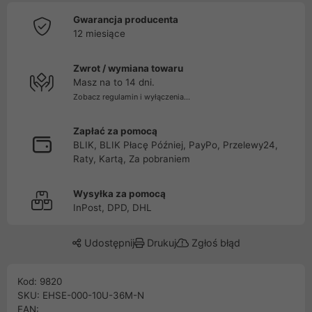
Gwarancja producenta
12 miesiące
Zwrot / wymiana towaru
Masz na to 14 dni.
Zobacz regulamin i wyłączenia...
Zapłać za pomocą
BLIK, BLIK Płacę Później, PayPo, Przelewy24,
Raty, Kartą, Za pobraniem
Wysyłka za pomocą
InPost, DPD, DHL
Udostępnij
Drukuj
Zgłoś błąd
Kod: 9820
SKU: EHSE-000-10U-36M-N
EAN: