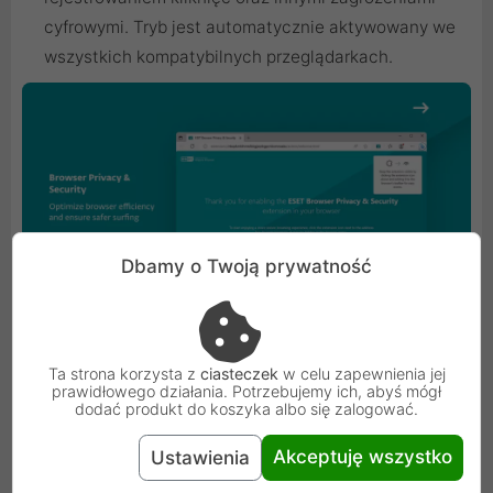
cyfrowymi. Tryb jest automatycznie aktywowany we
wszystkich kompatybilnych przeglądarkach.
Dbamy o Twoją prywatność
Ta strona korzysta z
ciasteczek
w celu zapewnienia jej
prawidłowego działania. Potrzebujemy ich, abyś mógł
Anti-Theft
dodać produkt do koszyka albo się zalogować.
Akceptuję wszystko
Ustawienia
Zabezpiecz swój komputer na wypadek kradzieży lub
zgubienia. W razie utraty zlokalizuj utracone urządzenie