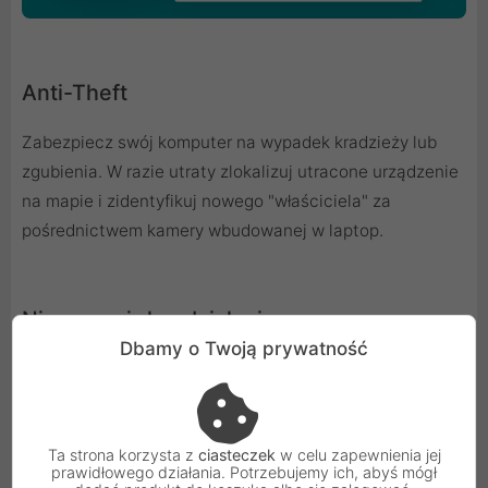
Anti-Theft
Zabezpiecz swój komputer na wypadek kradzieży lub
zgubienia. W razie utraty zlokalizuj utracone urządzenie
na mapie i zidentyfikuj nowego "właściciela" za
pośrednictwem kamery wbudowanej w laptop.
Niezauważalne działanie
Dbamy o Twoją prywatność
ESET HOME Security Premium działa niezauważalnie dla
Ciebie i Twojego komputera, pozostawiając wolne
zasoby dla innych programów. Dzięki zastosowaniu
Ta strona korzysta z
ciasteczek
w celu zapewnienia jej
trybu oszczędzania baterii dłużej przeglądaj strony
prawidłowego działania. Potrzebujemy ich, abyś mógł
internetowe na swoim laptopie. Ciesz się ulubioną grą