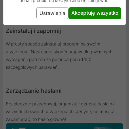
dodać produkt do koszyka albo się zalogować.
lub filmem bez zakłóceń za sprawą Trybu gier.
Akceptuję wszystko
Ustawienia
Zainstaluj i zapomnij
W prosty sposób zainstaluj program na swoim
urządzeniu. Następnie skonfiguruj według własnych
wymagań i potrzeb za pomocą ponad 150
szczegółowych ustawień.
Zarządzanie hasłami
Bezpiecznie przechowuj, organizuj i generuj hasła na
wszystkich swoich urządzeniach. Jedyne, co musisz
zapamiętać, to hasło główne!