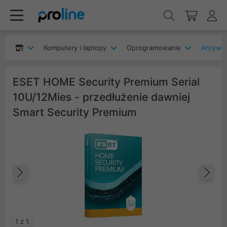
Komputery i laptopy
Oprogramowanie
Antywir
ESET HOME Security Premium Serial
10U/12Mies - przedłużenie dawniej
Smart Security Premium
Poprzedni
Na
1 z 1