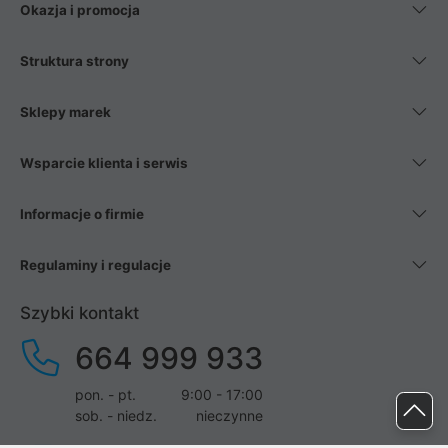
Okazja i promocja
Struktura strony
Sklepy marek
Wsparcie klienta i serwis
Informacje o firmie
Regulaminy i regulacje
Szybki kontakt
664 999 933
pon. - pt.
9:00 - 17:00
sob. - niedz.
nieczynne