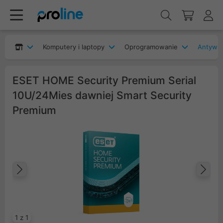
Komputery i laptopy
Oprogramowanie
Antywir
ESET HOME Security Premium Serial
10U/24Mies dawniej Smart Security
Premium
Poprzedni
Na
1 z 1