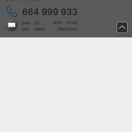
664 999 933
pon. - pt.
9:00 - 17:00
sob. - niedz.
nieczynne
pomoc@proline.pl
Dołącz do nas
Zgłoś błąd na stronie
Proline SA z siedzibą w Mirkowie (55-095), przy ul. Brzozowej 5,
wpisana do rejestru przedsiębiorców Krajowego Rejestru Sądowego
przez Sąd Rejonowy dla Wrocławia-Fabrycznej we Wrocławiu, VI
Wydział Gospodarczy Krajowego Rejestru Sądowego pod nr KRS:
0000282071, NIP: 8951898022, REGON: 020482041, BDO:
000437899. Kapitał zakładowy Spółki wynosi 500000,00 zł i został
on opłacony w całości.
© proline 1996 - 2026. Wszelkie prawa zastrzeżone.