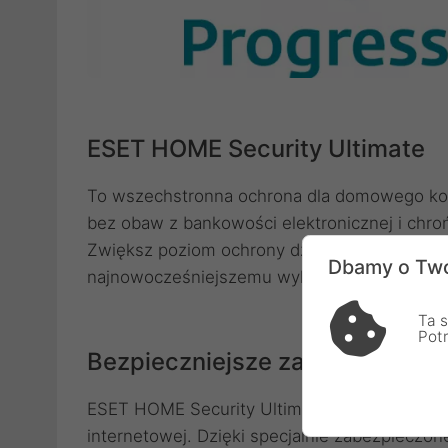
ESET HOME Security Ultimate
To wszechstronna ochrona dla domowego komp
bez obaw z bankowości elektronicznej i chro
Zwiększ poziom ochrony dzięki Menedżerowi 
Dbamy o Two
najnowocześniejszemu wykrywaniu zagrożeń
Ta s
Pot
Bezpieczniejsze zakupy i przel
ESET HOME Security Ultimate automatycznie 
internetowej. Dzięki specjalnie zabezpieczon