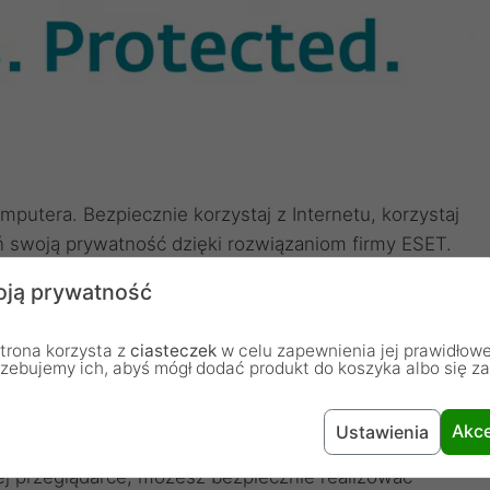
utera. Bezpiecznie korzystaj z Internetu, korzystaj
ń swoją prywatność dzięki rozwiązaniom firmy ESET.
haseł, szyfrowaniu wrażliwych plików i
ją prywatność
.
trona korzysta z
ciasteczek
w celu zapewnienia jej prawidłowe
rzebujemy ich, abyś mógł dodać produkt do koszyka albo się z
ewy w Internecie
Akce
Ustawienia
chroni Cię podczas korzystania z bankowości
ej przeglądarce, możesz bezpiecznie realizować