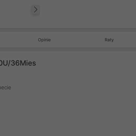
Następny
Opinie
Raty
10U/36Mies
necie