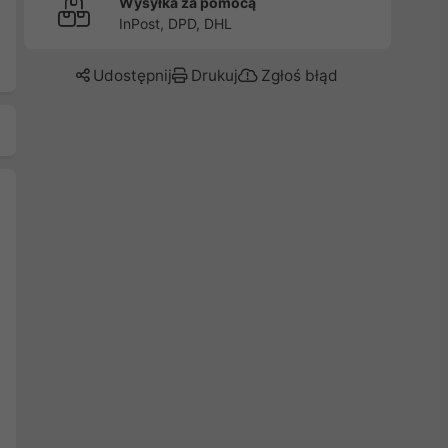
Wysyłka za pomocą
InPost, DPD, DHL
Udostępnij
Drukuj
Zgłoś błąd