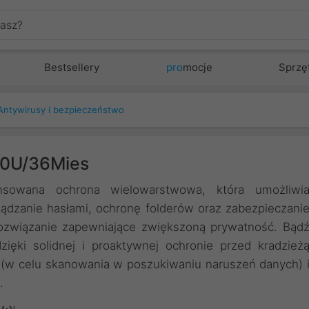
Bestsellery
pro
mocje
Sprzę
Antywirusy i bezpieczeństwo
10U/36Mies
sowana ochrona wielowarstwowa, która umożliwi
ądzanie hasłami, ochronę folderów oraz zabezpieczani
 rozwiązanie zapewniające zwiększoną prywatność. Bąd
ięki solidnej i proaktywnej ochronie przed kradzież
 (w celu skanowania w poszukiwaniu naruszeń danych) 
.
M-N