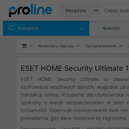
Produkty
Kategorie
Nowości
Producenci
Komputery i laptopy
Oprogramowanie
Kategorie
ESET HOME Security Ultimate 
ESET HOME Security Ultimate to zaawan
szyfrowanie wrażliwych danych, wygodne zarz
transakcji online. Przyjazne dla użytkownika
spokojny o swoje bezpieczeństwo w sieci dz
tożsamości. Obejmuje monitorowanie dark net
powiadamia, gdy dane osobowe są zagrożone. 
Dodaj pierwszą opinię
Kod: 8228
SKU: EHSU-000-10U-36