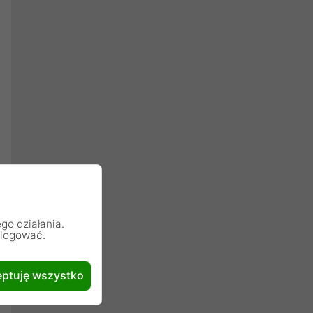
go działania.
alogować.
ptuję wszystko