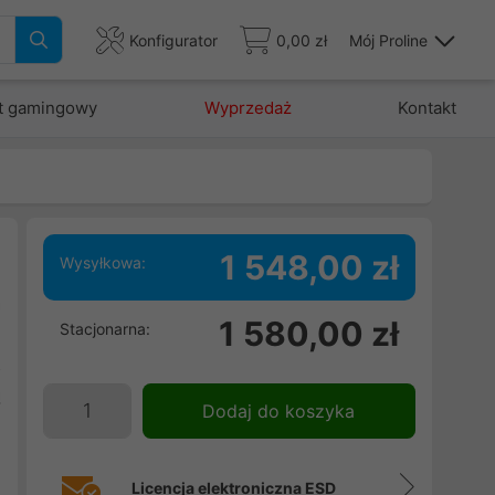
Konfigurator
0,00 zł
Mój Proline
t gamingowy
Wyprzedaż
Kontakt
1 548,00 zł
Wysyłkowa:
a
1 580,00 zł
Stacjonarna:
e
ź
ą
Dodaj do koszyka
i
Licencja elektroniczna ESD